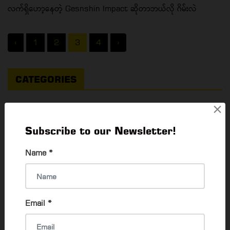
လက်ရှိဟော့နေတဲ့ Gesnshin Impact ဆိုတာဘယ်လို ဂိမ်းလဲ
‹
1
2
3
4
›
CATEGORIES
×
Things To Do
Subscribe to our Newsletter!
What's Happening In Yangon
64
Name
*
EVENTS & EXHIBITION
79
Career & Jobs
55
Email
*
Activities To Do
84
Food & Drink