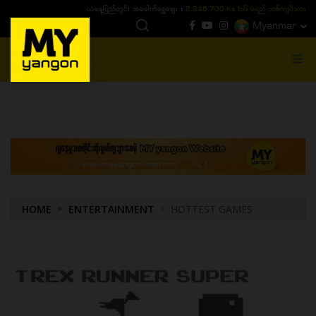
ယနေ့ပြည်တွင်း ၁၅ ပဲရည်ရွှေဈေး :
3,770,000 - ပြင်ပပေါက်စျေး (၁၆ ပဲရည် တစ်ကျပ်
Myanmar
MENU
HOME
ENTERTAINMENT
HOTTEST GAMES