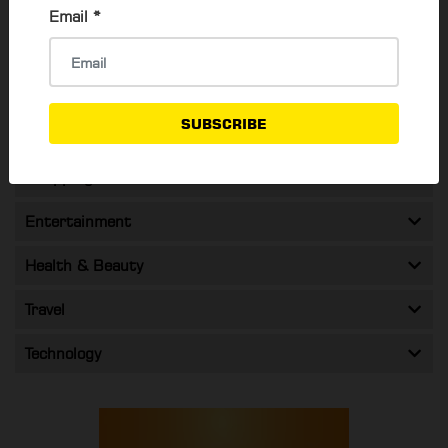
Email
*
Career & Jobs
55
Activities To Do
84
SUBSCRIBE
Food & Drink
Shopping & Promos
Entertainment
Health & Beauty
Travel
Technology