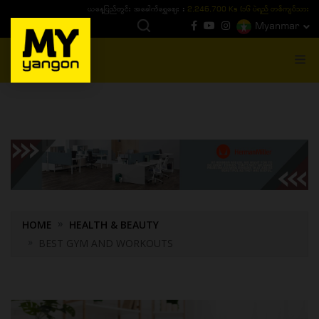
ယနေ့ပြည်တွင်း ၁၅ ပဲရည်ရွှေဈေး :
3,770,000 - ပြင်ပပေါက်စျေး (၁၆ ပဲရည် တစ်ကျပ်
Myanmar
MENU
HOME
HEALTH & BEAUTY
BEST GYM AND WORKOUTS