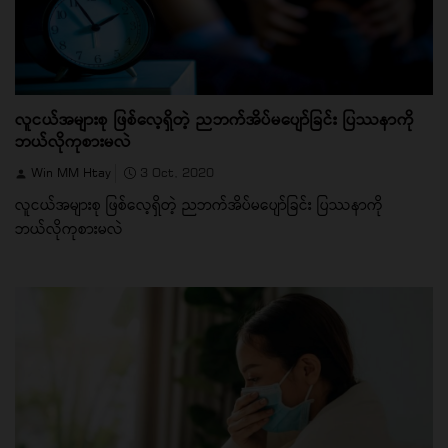
လူငယ်အများစု ဖြစ်လေ့ရှိတဲ့ ညဘက်အိပ်မပျော်ခြင်း ပြဿနာကို
ဘယ်လိုကုစားမလဲ
Win MM Htay
3 Oct, 2020
လူငယ်အများစု ဖြစ်လေ့ရှိတဲ့ ညဘက်အိပ်မပျော်ခြင်း ပြဿနာကို
ဘယ်လိုကုစားမလဲ