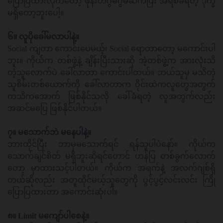
ပြောပြထားလိုက်တော့ ဖုန်းတဂွမ်ဂွမ်ဆက်ပြီး အရစ်ခံရတဲ့ ဒုက္ခ
မရှိတော့ဘူးပေါ့။
၆။ လူပိုခေါ်မလာပါနဲ့။
Social ကျတာ ကောင်းပေမယ့်၊ Social ရောတာတော့ မကောင်းပါ
ဘူး။ ကိုယ်က တစ်ဖွဲ့နဲ့ ချိန်းပြီးသားဆို အဲ့တစ်ဖွဲ့က အားလုံးသိ
တဲ့သူလောက်ပဲ ခေါ်လာတာ ကောင်းပါတယ်။ ဘယ်သူမှ မသိတဲ့
သူစိမ်းတစ်ယောက်ကို ခေါ်လာတာက ဝိုင်းထဲကလူတွေအတွက်
ကသိကအောက် ဖြစ်နိုင်သလို ခေါ်ခံရတဲ့ လူအတွက်လည်း
အဆင်မပြေ ဖြစ်နိုင်ပါတယ်။
၇။ မသောက်ဘဲ မနေပါနဲ့။
ဘားထိုင်ပြီး ဘာမှမသောက်ရင် ရန်သူပါပဲနော်။ ကိုယ်က
သောက်ချင်စိတ် မရှိဘူးဆိုရင်တောင် ဟန်ပြ တစ်ခွက်လောက်
တော့ မှာထားသင့်ပါတယ်။ ကိုယ်က အရက်နဲ့ အလက်ဂျစ်ရှိ
တယ်ဆိုလည်း အတူထိုင်မယ့်သူတွေကို ပွင့်ပွင့်လင်းလင်း ကြို
ပြောပြထားတာ အကောင်းဆုံးပါ။
၈။ Limit မကျော်ပါစေနဲ့။