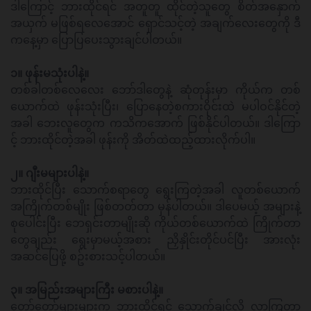
ဒါကြောင့် ဘားထိုင်ရင် အတူတူ ထိုင်တဲ့သူတွေ စိတ်အနှောက်
အယှက် မဖြစ်ရလေအောင် ရှောင်သင့်တဲ့ အချက်လေးတွေကို ဒီ
ကနေ့မှာ ပြောပြပေးသွားချင်ပါတယ်။
၁။ ဖုန်းမသုံးပါနဲ့။
တစ်ခါတစ်လေလေး ဘော်ဒါတွေနဲ့ ဆုံတုန်းမှာ ကိုယ်က တစ်
ယောက်ထဲ ဖုန်းသုံးပြီး၊ ပြောနေတဲ့စကားဝိုင်းထဲ မပါဝင်နိုင်တဲ့
အခါ ဘေးလူတွေက ကသိကအောက် ဖြစ်နိုင်ပါတယ်။ ဒါကြော
င့် ဘားထိုင်တဲ့အခါ ဖုန်းကို အိတ်ထဲထည့်ထားလိုက်ပါ။
၂။ ဂျီးမများပါနဲ့။
ဘားထိုင်ပြီး သောက်စရာတွေ ရွေးကြတဲ့အခါ လူတစ်ယောက်
အကြိုက်တစ်မျိုး ဖြစ်တတ်တာ မှန်ပါတယ်။ ဒါပေမယ့် အများနဲ့
စုပေါင်းပြီး ဘေရှင်းတာမျိုးဆို ကိုယ်တစ်ယောက်ထဲ ကြိုက်တာ
တွေချည်း ရွေးမှာမယ့်အစား ညှိနှိုင်းတိုင်ပင်ပြီး အားလုံး
အဆင်ပြေဖို့ စဥ်းစားသင့်ပါတယ်။
၃။ အမြည်းအများကြီး မစားပါနဲ့။
တော်တော်များများက ဘားထိုင်ရင် သောက်ချင်လို့ လာကြတာ