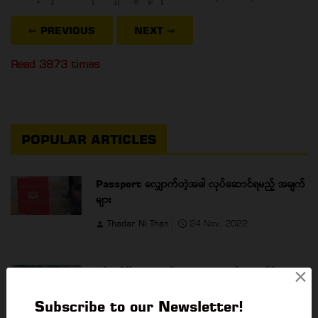
⇐ PREVIOUS
NEXT
⇒
Read 3873 times
POPULAR ARTICLES
Passport လျှောက်တဲ့အခါ လုပ်ဆောင်ရမည့် အချက်
များ
Thadar Ni Than
24 Nov, 2022
×
ရန်ကုန်မြို့ရဲ့ အထင်ကရနေရာများကို ရောက်ရှိသော
YBS ယာဉ်လိုင်းများ
Subscribe to our Newsletter!
Thadar Ni Than
23 May, 2023