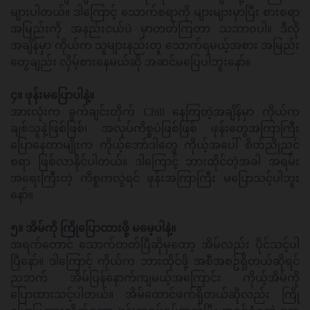
များပါတယ်။ ဒါကြောင့် သောက်စရာကို များများမှာပြီး စားစရာ
အမြည်းကို အနည်းငယ်ပဲ မှာတတ်ကြတာ သဘာဝပါ။ ဒီလို
အချိန်မှာ ကိုယ်က သူများနည်းတူ သောက်ရမယ့်အစား အမြည်း
တွေချည်း လှိမ့်စားနေမယ်ဆို အဆင်မပြေပါဘူးနော်။
၄။ ဖုန်းမပြောပါနဲ့။
အားလုံးက ခွက်ချင်းတိုက် Chill နေကြတဲ့အချိန်မှာ ကိုယ်က
ချစ်သူနဲ့ဖြစ်ဖြစ်၊ အလုပ်ကိစ္စပဲဖြစ်ဖြစ် ဖုန်းတွေအကြာကြီး
ပြောနေတာမျိုးက ကိုယ့်ဘော်ဒါတွေ ကိုယ့်အပေါ် စိတ်ညိုညင်
စရာ ဖြစ်လာနိုင်ပါတယ်။ ဒါကြောင့် ဘားထိုင်တဲ့အခါ အရမ်း
အရေးကြီးတဲ့ ကိစ္စကလွဲရင် ဖုန်းအကြာကြီး မပြောသင့်ပါဘူး
နော်။
၅။ အိမ်ကို ကြိုပြောထားဖို့ မမေ့ပါနဲ့။
အရက်တောင် သောက်တတ်ပြီဆိုမှတော့ အိမ်လည်း ပိုင်သင့်ပါ
ပြီနော်။ ဒါကြောင့် ကိုယ်က ဘားထိုင်ဖို့ အစီအစဥ်ရှိတယ်ဆိုရင်
ညဘက် အိမ်ပြန်နောက်ကျမယ့်အကြောင်း ကိုယ့်အိမ်ကို
ပြောထားသင့်ပါတယ်။ အိမ်ထောင်ဖက်ရှိတယ်ဆိုလည်း ကြို