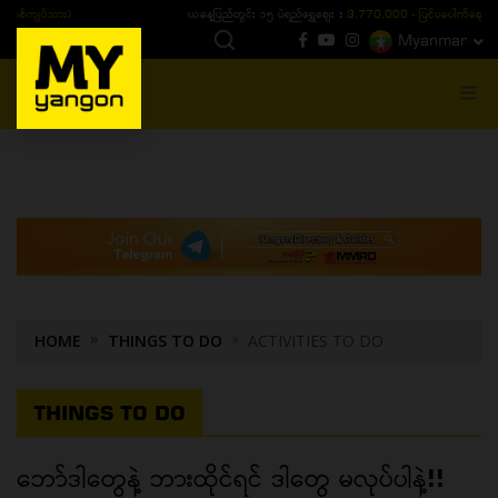
ယနေ့ပြည်တွင်း ၁၅ ပဲရည်ရွှေဈေး :
3,770,000 - ပြင်ပပေါက်စျေး (၁၆ ပဲရည် တစ်ကျပ်
Myanmar
MENU
HOME
THINGS TO DO
ACTIVITIES TO DO
THINGS TO DO
ဘော်ဒါတွေနဲ့ ဘားထိုင်ရင် ဒါတွေ မလုပ်ပါနဲ့!!