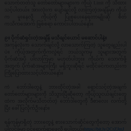
သောက်တတ်သူ တော်တော်များများက ကိုယ့် Limit ကို သိထား
သင့်ပါတယ်။ အားလုံးက ပျော်ချင်လို့ လာကြတဲ့အချိန်မှာ ကိုယ်
က မူးနေလို့ ကိုယ့်ကို ပြုစုပေးနေရတာမျိုးဆို စိတ်
ကသိကအောက် ဖြစ်စရာ ကောင်းပါတယ်နော်။
၉။ ပိုက်ဆံရှင်းတဲ့အချိန် မသိချင်ယောင် မဆောင်ပါနဲ့။
အကုန်လုံးက သောက်ချင်လို့ လာသောက်ကြတဲ့ သူတွေချည်းပါ
ပဲ။ ကိုယ့်အတွက်ကိုကလွဲရင် ဘယ်သူကမှ သူများအတွက်
ပိုက်ဆံအပို ပါလာကြမှာ မဟုတ်ပါဘူး။ ကိုယ်က သောက်ဖို့
အတွက် ပိုက်ဆံအများကြီး မရှိဘူးဆိုရင် မထိုင်ခင်ကတည်းက
ကြိုပြောထားသင့်ပါတယ်နော်။
ကဲ ဘော်ဒါတွေနဲ့ ဘားထိုင်တဲ့အခါ ရှောင်သင့်တဲ့အချက်
တော်တော်များများကို သိသွားပြီဆိုတော့ ကိုယ့်သူငယ်ချင်းတွေ
ထဲက အလိုက်မသိတတ်တဲ့ ဘော်ဒါတွေကို ဒီစာလေး လက်တို့
ပြီး ခေါ်ပြလိုက်ဦးနော်။
ရန်ကုန်မှာရှိတဲ့ ဘားတွေနဲ့ စားသောက်ဆိုင်တွေကိုတော့ အောက်
ပါလင့်ခ်မှာ ဝင်ရောက်ရှာဖွေလို့ ရပါတယ်။
https://bit.ly/2CrZJmJ