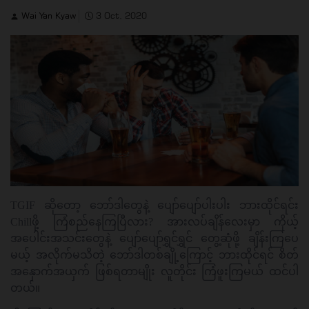
Wai Yan Kyaw
3 Oct, 2020
TGIF ဆိုတော့ ဘော်ဒါတွေနဲ့ ပျော်ပျော်ပါးပါး ဘားထိုင်ရင်း
Chillဖို့ ကြံစည်နေကြပြီလား? အားလပ်ချိန်လေးမှာ ကိုယ့်
အပေါင်းအသင်းတွေနဲ့ ပျော်ပျော်ရွှင်ရွှင် တွေ့ဆုံဖို့ ချိန်းကြပေ
မယ့် အလိုက်မသိတဲ့ ဘော်ဒါတစ်ချို့ကြောင့် ဘားထိုင်ရင် စိတ်
အနှောက်အယှက် ဖြစ်ရတာမျိုး လူတိုင်း ကြံဖူးကြမယ် ထင်ပါ
တယ်။