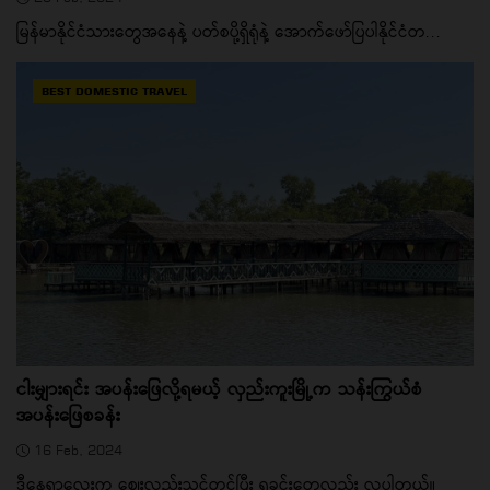
မြန်မာနိုင်ငံသားတွေအနေနဲ့ ပတ်စပို့ရှိရုံနဲ့ အောက်ဖော်ပြပါနိုင်ငံတ...
BEST DOMESTIC TRAVEL
ငါးမျှားရင်း အပန်းဖြေလို့ရမယ့် လှည်းကူးမြို့က သန်းကြွယ်စံ
အပန်းဖြေစခန်း
16 Feb, 2024
ဒီနေရာလေးက စျေးလည်းသင့်တင့်ပြီး ရှုခင်းတွေလည်း လှပါတယ်။