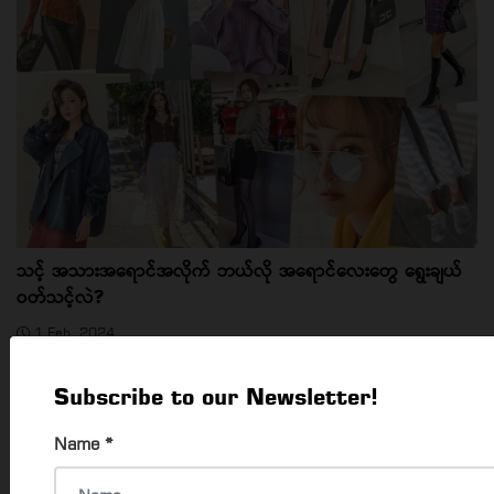
သင့် အသားအရောင်အလိုက် ဘယ်လို အရောင်လေးတွေ ရွေးချယ်
ဝတ်သင့်လဲ?
1 Feb, 2024
ပျိုမေတို့ရဲ့ အသားအရောင်အပေါ် မူတည်ပြီး ရွေးချယ်သင့်တဲ့
အဝတ်အစားအ...
Subscribe to our Newsletter!
Name
*
‹
1
2
3
4
5
6
7
8
9
1