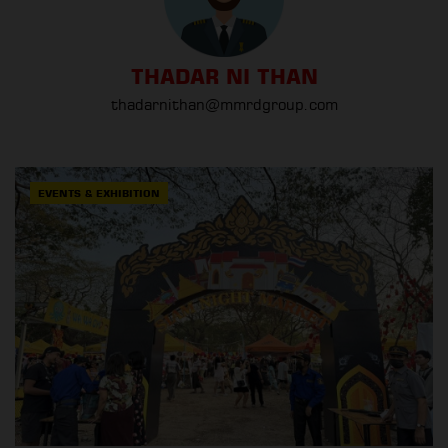
THADAR NI THAN
thadarnithan@mmrdgroup.com
EVENTS & EXHIBITION