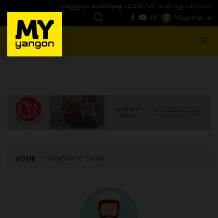
ယနေ့ပြည်တွင်း ၁၅ ပဲရည်ရွှေဈေး :
3,770,000 - ပြင်ပပေါက်စျေး (၁၆ ပဲရည် တစ်ကျပ်
Myanmar
MENU
HOME
THADAR NI THAN