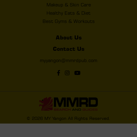
Makeup & Skin Care
Healthy Eats & Diet
Best Gyms & Workouts
About Us
Contact Us
myyangon@mmrdpub.com
© 2026 MY Yangon All Rights Reserved.