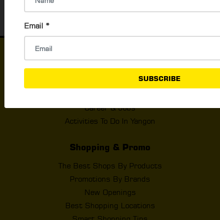
Email
*
Things to Do
SUBSCRIBE
What's Happening In Yangon
Events & Exhibition
Career & Jobs
Activities To Do In Yangon
Shopping & Promo
The Best Shops By Products
Promotions By Brands
New Openings
Best Shopping Locations
Smart Shopping Tips