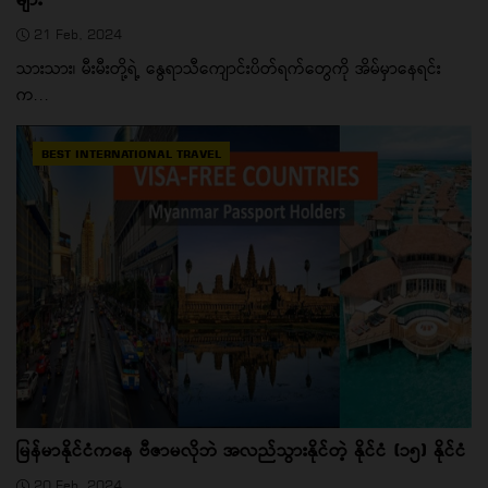
21 Feb, 2024
သားသား၊ မီးမီးတို့ရဲ့ နွေရာသီကျောင်းပိတ်ရက်တွေကို အိမ်မှာနေရင်း
က...
BEST INTERNATIONAL TRAVEL
မြန်မာနိုင်ငံကနေ ဗီဇာမလိုဘဲ အလည်သွားနိုင်တဲ့ နိုင်ငံ (၁၅) နိုင်ငံ
20 Feb, 2024