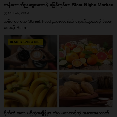
ဘန်ကောက်ညစျေးအထာနဲ့ မြေနီကုန်းက Siam Night Market
23 Feb, 2024
ဘန်ကောက်က Street Food ညစျေးတန်းထဲ ရောက်သွားသလို ခံစားရ
စေမယ့် Siam...
HEALTHY EATS & DIET
ဗိုက်ထဲ အစာ မရှိတဲ့အချိန်မှာ လုံ၀ မစားသင့်တဲ့ အစားအသောက်