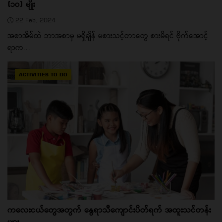
(၁၀) မျိုး
22 Feb, 2024
အစာအိမ်ထဲ ဘာအစာမှ မရှိချိန် မစားသင့်တာတွေ စားမိရင် ဗိုက်အောင့်
ရာက...
ACTIVITIES TO DO
ကလေးငယ်တွေအတွက် နွေရာသီကျောင်းပိတ်ရက် အထူးသင်တန်း
များ