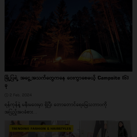
မြို့ပြရဲ့ အငွေ့အသက်တွေကနေ ဝေးကွာစေမယ့် Campsite (၆)
ခု
2 Feb, 2024
ရန်ကုန်နဲ့ မနီးမဝေးမှာ ရှိပြီး တောတောင်ရေမြေသဘာ၀ကို
အပြည့်အ၀ခံစား...
TRENDING FASHION & HAIRSTYLES