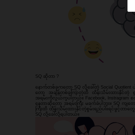
SQ ဆိုတာ ?
နောက်တစ်ခုကတော့ SQ လို့ခေါ်တဲ့ Social Quotient ပ
တော့ အချိန်တစ်ခုကြာတဲ့ထိ ထိန်းသိမ်းထားနိုင်တဲ့ စွ
အရမ်းကိုလွယ်ကူပါတယ်။ Facebook, Instragram စတဲ
နေတာဆိုတော့ အရမ်းကြီး မခက်ခဲပါဘူး။ SQ ကျတော့ 
ကြီးထိ ထိန်းသိမ်းထားနိုင်တဲ့စွမ်းရည်ပါ။ရင်ဖွင့်တာတ
SQ လို့ခေါ်လို့ရပါတယ်။