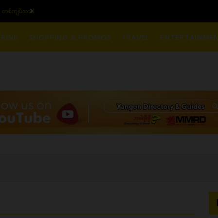
၆ ပဲရည် တစ်ကျပ်သား)
ယ
RINK
SHOPPING & PROMOS
TRAVEL
ENTERTAINME