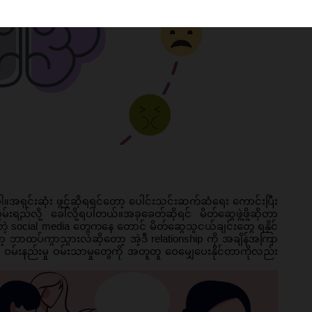
ါ။အရှင်းဆုံး ဖွင့်ဆိုရရင်တော့ ပေါင်းသင်းဆက်ဆံရေး ကောင်းပြီး
မ်းရည်လို့ ခေါ်လို့ရပါတယ်။အခုခေတ်ဆိုရင် မိတ်ဆွေဖွဲ့ဖို့ဆိုတာ 
့ social media တွေကနေ တောင် မိတ်ဆွေသူငယ်ချင်းတွေ ရနိုင်
ဘာထပ်ကွာသွားလဲဆိုတော့ အဲ့ဒီ relationship ကို အချိန်အကြာ
ွေ ဝမ်းနည်းမှု ဝမ်းသာမှုတွေကို အတူတူ ဝေမျှေပေးနိုင်တာကိုလည်း 