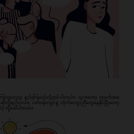
ော့ ကြားဖူးတဲ့သူ နည်းကြမယ်လို့ထင်ပါတယ်။ သူကတော့ အခက်အခဲ
 ဖွင့်ဆိုလို့ရပါတယ်။ ပတ်ဝန်းကျင်နဲ့ လိုက်လျောညီထွေနေနိုင်ပြီးတော့ 
AQ လို့ခေါ်ပါတယ်။