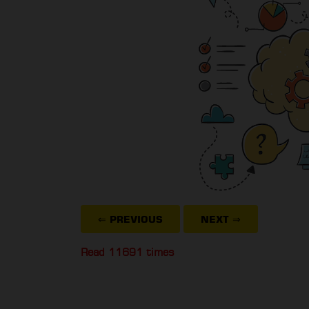
⇐ PREVIOUS
NEXT
⇒
Read 11691 times