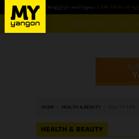
ယနေ့ပြည်တွင်း ၁၅ ပဲရည်ရွှေဈေး :
3,770,000 - ပြင်ပပေါက်စျေး (၁
THINGS TO DO
FOOD & D
HOME
HEALTH & BEAUTY
HEALTH TIPS
HEALTH & BEAUTY