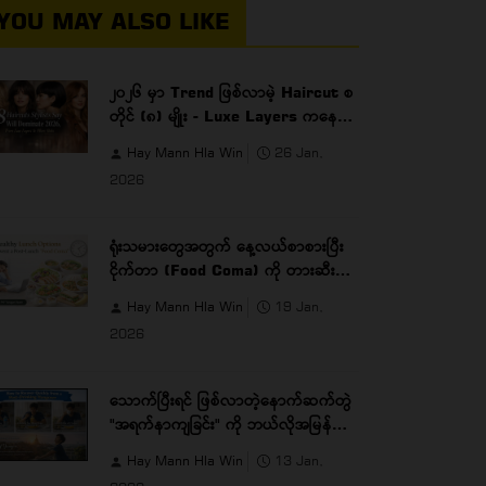
YOU MAY ALSO LIKE
၂၀၂၆ မှာ Trend ဖြစ်လာမဲ့ Haircut စ
တိုင် (၈) မျိုး - Luxe Layers ကနေ
Micro Bobs အထိ
Hay Mann Hla Win
26 Jan,
2026
ရုံးသမားတွေအတွက် နေ့လယ်စာစားပြီး
ငိုက်တာ (Food Coma) ကို တားဆီးပေး
မဲ့ Healthy Lunch Options
Hay Mann Hla Win
19 Jan,
2026
သောက်ပြီးရင် ဖြစ်လာတဲ့နောက်ဆက်တွဲ
"အရက်နာကျခြင်း" ကို ဘယ်လိုအမြန်ဆုံး
ကုစားမလဲ?
Hay Mann Hla Win
13 Jan,