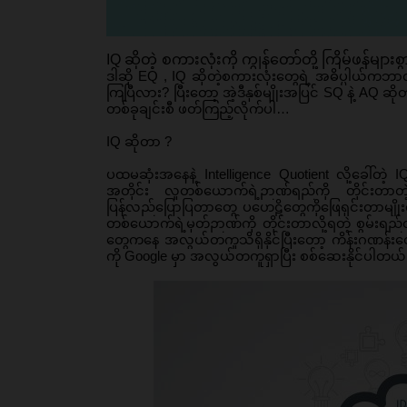
IQ ဆိုတဲ့ စကားလုံးကို ကျွန်တော်တို့ ကြိမ်ဖန်များ
ဒါဆို EQ , IQ ဆိုတဲ့စကားလုံးတွေရဲ့ အဓိပ္ပါယ်ကဘ
ကြပြီလား? ပြီးတော့ အဲ့ဒီနှစ်မျိုးအပြင် SQ နဲ့ AQ 
တစ်ခုချင်းစီ ဖတ်ကြည့်လိုက်ပါ…
IQ ဆိုတာ ?
ပထမဆုံးအနေနဲ့ Intelligence Quotient လို့ခေါ်တဲ့
အတိုင်း လူတစ်ယောက်ရဲ့ဉာဏ်ရည်ကို တိုင်းတာတဲ့စ
ပြန်လည်ပြောပြတာတွေ ပဟေဠိတွေကိုဖြေရှင်းတာမျိုးတ
တစ်ယောက်ရဲ့မှတ်ဉာဏ်ကို တိုင်းတာလို့ရတဲ့ စွမ်
တွေကနေ အလွယ်တကူသိရှိနိုင်ပြီးတော့ ကိန်းဂဏန်းတ
ကို Google မှာ အလွယ်တကူရှာပြီး စစ်ဆေးနိုင်ပါတယ်