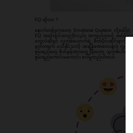
EQ ဆိုတာ ?
နောက်တစ်ခုကတော့ Emotional Quotient လို့ခေါ်တဲ့ စိတ
EQ အကြောင်းတွေကိုလည်း အကျယ်တဝင့် ဖော်ပြလာက
တွေလဲဆိုရင် လူတစ်ယောက်ရဲ့ စိတ်ပိုင်းဆိုင်ရာကို 
ရုတ်တရက် မသိနိုင်သလို အချိန်ခဏလေးနဲ့လဲ လွယ်လင့်တ
စွမ်းရည်တွေ စိတ်ခွန်အားတွေ ပြီးတော့ သူတစ်ပါးကို ကို
စွမ်းရည်ကောင်းမကောင်း ပေါ်မူတည်ပါတယ်