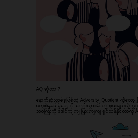
AQ ဆိုတာ ?
နောက်ဆုံးတစ်ခုဖြစ်တဲ့ Adversity Quotient ကိုတ
တွေ၊စိန်ခေါ်မှုတွေကို ကျော်လွှားနိုင်တဲ့ စွမ်းရည်လို့
ဘဝကြီးကို ဒေါင်ကျကျ ပြားကျကျ ရှင်သန်နိုင်တာကို 