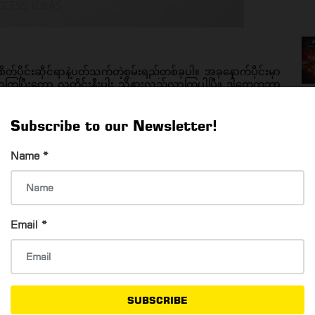
်ပိုင်းဆိုင်ရာနဲ့ပတ်သက်တဲ့စွမ်းရည်တစ်ခုပါ။ အခုနောက်ပိုင်းမှာ 
ြပြီးတော့ လူတိုင်းနီးပါး သိနားလည်လာကြပါပြီ။ ဒါတွေကဘာ
သိနိုင်တဲ့စွမ်းရည်ပါ။လူတစ်ယောက် EQ ကောင်းမကောင်းဆိုတာကို 
ကူမသိနိုင်ပါဘူး။ Leadership လို့ခေါ်တဲ့ ခေါင်းဆောင်နိုင်တဲ့
ယ်ချင်းစာစိတ်တွေ မိမိကိုယ်ကို ထိန်းချုပ်နိုင်စွမ်းတွေဆိုတာ EQ 
Subscribe to our Newsletter!
Name
*
Email
*
SUBSCRIBE