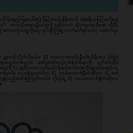
စွာ ကြားဖူးကြမှာပါ။IQ မြင့်တယ်၊နိမ့်တယ် အစရှိသဖြင့်ပေါ့။
အဲ့
ာလဲ?  ဘယ်လိုအရာမျိုးတွေကို ခေါ်တာလဲ ဆိုတာတွေကိုရော သိပြီး
ဆိုတဲ့ စကားလုံးတွေကိုရော ရင်းနှီးကြရဲ့လား?မသိရင်တော့ အောက်မှာ
 IQ နဲ့စတင်လိုက်ပါမယ်။ IQ ကတော့အားလုံးနီးပါးသိရှိထား ကြတဲ့
ွမ်းရည်တစ်ခုပါ။ မှတ်ဉာဏ်တွေတစ်စုံတစ်ရာကို မှတ်သားပြီး 
ွေကို IQ နဲ့တိုင်းတာသတ်မှတ်လို့ရပါတယ်။အတိုချုံးပြောရရင်လူ
းရည်တစ်ခုပါ။ လူတစ်ယောက်က IQ ဘယ်လောက်ရှိလဲဆိုတာ IQ test 
ွေနဲ့လည်းဖော်ပြကြပါတယ်။ ကိုယ့်ရဲ့ IQ ဘယ်လောက်ရှိလဲဆိုတာ
။ 