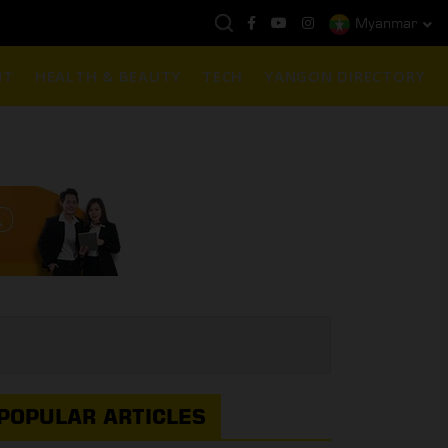
Myanmar
နေ့ကမ္ဘာ့ရွှေဈေး :
$1901 ( တစ်အောင်စလျှင် )
NT
HEALTH & BEAUTY
TECH
YANGON DIRECTORY
POPULAR ARTICLES