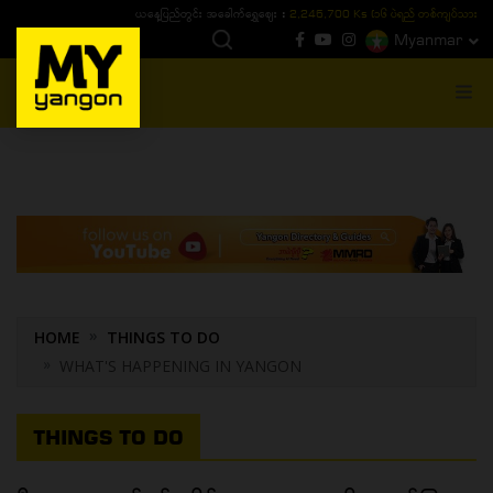
ယနေ့ပြည်တွင်း ၁၅ ပဲရည်ရွှေဈေး :
3,770,000 - ပြင်ပပေါက်စျေး (၁၆ ပဲရည် တစ်ကျပ်
Myanmar
MENU
HOME
THINGS TO DO
WHAT'S HAPPENING IN YANGON
THINGS TO DO