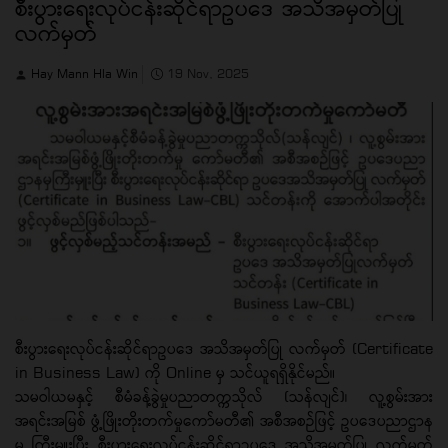
စီးပွားရေးလုပ်ငန်းဆိုင်ရာဥပဒေ အသိအမှတ်ပြု
လက်မှတ်
Hay Mann Hla Win
19 Nov, 2025
စီးပွားရေးလုပ်ငန်းဆိုင်ရာဥပဒေ အသိအမှတ်ပြု လက်မှတ် (Certificate
in Business Law) ကို Online မှ သင်ယူရရှိနိုင်မည်။
သမဝါယမနှင့် စီမံခန့်ခွဲမှုပညာတက္ကသိုလ် (သန်လျင်)၊ လူ့စွမ်းအား
အရင်းအမြစ် ဖွံ့ဖြိုးတိုးတက်မှုကော်မတီ၏ အစီအစဉ်ဖြင့် ဥပဒေပညာဌာန
မှ ကြီးမှူးပြီး စီးပွားရေးလုပ်ငန်းဆိုင်ရာဥပဒေ အသိအမှတ်ပြု လက်မှတ်