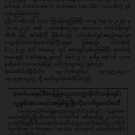
သင်တန်း (Certificate in Business Law-CBL) သင်တန်းကို ဖွင့်
လှစ်မည်ဖြစ်ပါသည်။
ဤသင်တန်းသည် (၃)လ ကြာမြင့်မည်ဖြစ်ပြီး ယနေ့ (၁၉.၁၁.၂၀၂၅) မှ
(၂၈.၁၁.၂၀၂၅) အထိ သင်တန်းကြေးမှာ ၁၀၀,၀၀၀/- (တစ်သိန်းကျပ်
တိတိ) ဖြင့် အပ်နှံနိုင်ပြီ ဖြစ်ပါသည်။ သင်တန်းဝင်ခွင့်အရည်အချင်းမှာ
တက္ကသိုလ်ဝင်တန်းအောင်မြင်ပြီးသူများ ဖြစ်ရမည်။ သင်တန်းကို
၆.၁၂.၂၀၂၅ ရက် (စနေနေ့) တွင် စတင်ဖွင့်လှစ်မည်ဖြစ်ပြီး အပတ်စဉ်
စနေနေ့နှင့် တနင်္ဂနွေနေ့ များတွင် နံနက် ၉:၀၀ နာရီမှ နေ့လယ် ၁၂:၀၀
နာရီအထိ Online စနစ်ဖြင့် သင်ကြားသွားမည် ဖြစ်သည်။
အသေးစိတ်သိရှိလိုပါက ၀၉-၇၆၇၆၁၉၆၄၃၊ ၀၉-၇၄၅၂၀၄၂၁၀၊
၀၉-၄၄၅၈၀၃၃၇၄ သို့ ဆက်သွယ်စုံစမ်းနိုင်ပါသည်။