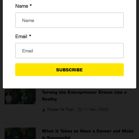
Name
*
Email
*
SUBSCRIBE
YOU MAY ALSO LIKE
Turning the Entrepreneur Dream into a
Reality
Thadar Ni Than
11 Mar, 2026
What it Takes to Have a Career and Make
it Successful