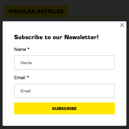
POPULAR ARTICLES
×
Passport လျှောက်တဲ့အခါ လုပ်ဆောင်ရမည့် အချက်
များ
Subscribe to our Newsletter!
Thadar Ni Than
24 Nov, 2022
Name
*
ရန်ကုန်မြို့ရဲ့ အထင်ကရနေရာများကို ရောက်ရှိသော
YBS ယာဉ်လိုင်းများ
Email
*
Thadar Ni Than
23 May, 2023
သီးသန့်ဆန်ဆန် Movie Date ချင်သူတွေအတွက်
Private Cinema (၁၀) ခု
SUBSCRIBE
Thadar Ni Than
30 Jan, 2024