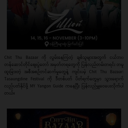
Chit Thu Bazaar ကို လွမ်း‌နေကြတဲ့ ချစ်သူများအတွက် ငယ်ဘ၀
တန်ဆောင်တိုင်စျေးပွဲတော် အမှတ်တရတွေကို ပြန်လည်တမ်းတရင်း တမူ
ထူးခြားတဲ့ အစီအစဉ်တင်ဆက်မှုတွေနဲ့ ကျင်းပမဲ့ Chit Thu Bazaar:
Tasaungdine Festival ကို ဒီတစ်ပတ် ပိတ်ရက်တွေမှာ သွားရောက်
လည်ပတ်နိုင်ဖို့ MY Yangon Guide ကနေပြီး ပြန်လည်မျှဝေပေးလိုက်ပါ
တယ်။