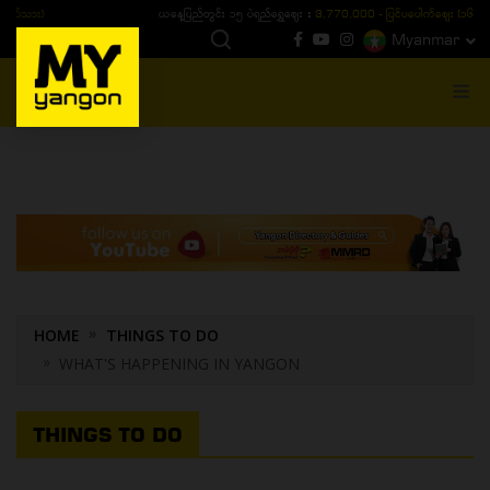
ယနေ့ပြည်တွင်း ၁၅ ပဲရည်ရွှေဈေး :
3,770,000 - ပြင်ပပေါက်စျေး (၁၆ ပဲရည် တစ်ကျပ်
Myanmar
MENU
HOME
THINGS TO DO
WHAT'S HAPPENING IN YANGON
THINGS TO DO