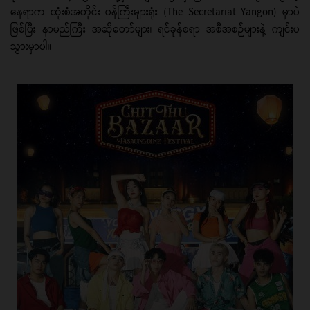
နေရာက ထုံးစံအတိုင်း ဝန်ကြီးများရုံး (The Secretariat Yangon) မှာပဲ
ဖြစ်ပြီး နာမည်ကြီး အဆိုတော်များ၊ ရင်ခုန်စရာ အစီအစဉ်များနဲ့ ကျင်းပ
သွားမှာပါ။