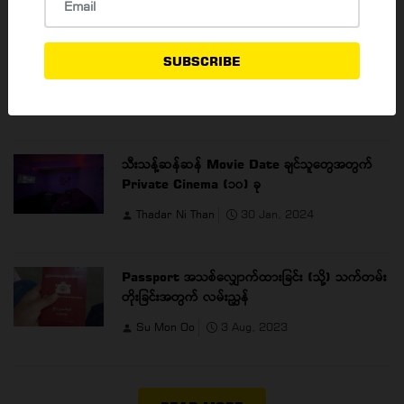
ရန်ကုန်မြို့ရဲ့ အထင်ကရနေရာများကို ရောက်ရှိသော
SUBSCRIBE
YBS ယာဉ်လိုင်းများ
Thadar Ni Than
23 May, 2023
သီးသန့်ဆန်ဆန် Movie Date ချင်သူတွေအတွက်
Private Cinema (၁၀) ခု
Thadar Ni Than
30 Jan, 2024
Passport အသစ်လျှောက်ထားခြင်း (သို့) သက်တမ်း
တိုးခြင်းအတွက် လမ်းညွှန်
Su Mon Oo
3 Aug, 2023