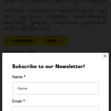
လိပ်စာ - ၄၈၇ ၊ မကွေးလမ်း ၊ ၉ ရပ်ကွက် ၊ လှိုင်သာယာမြို့နယ်။
အထက်တွင် ဖော်ပြထားသော အလုပ်အကိုင်များအား ‌ဖေ့စ်
ဘုတ် လူမှုကွန်ယက် စာမျက်နှာမှ အလုပ်ခေါ်စာများနှင့်
အလုပ်အကိုင် ရှာဖွေရေး အေဂျင်စီများမှ ရှာဖွေစုဆောင်း
ဖော်ပြထားခြင်း ဖြစ်ပါသည်
⇐ PREVIOUS
NEXT
⇒
Read 8038 times
×
Subscribe to our Newsletter!
Name
*
POPULAR ARTICLES
Passport လျှောက်တဲ့အခါ လုပ်ဆောင်ရမည့် အချက်
များ
Email
*
Thadar Ni Than
24 Nov, 2022