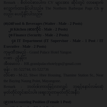
Remark - စိတ်ဝင်စားပါက CV များအား ဆိုင်တွင် လာရောက်
လျှောက်ထားနိုင်ပါသည်။ The Northern Barbeque Page Cb မှ
လည်း ပေးပို့နိုင်ပါသည်။
(၈)၁။Food & Beverages (Waiter - Male - 2 Posts)
၂။ Kitchen (ဓားကိုင် - Male - 2 Posts)
၃။ Finance (Security - Male - 2 Posts)
၄။ IT Department (IT Supervisor - Male - 1 Post / IT
Executive - Male - 2 Posts)
ကုမ္ပဏီအမည် - Grand Palace Hotel Yangon
လစာ - ညှိနှိုင်း
အီးမေးလ် -
HR.grandpalacehotelygn@gmail.com
ဖုန်း - 01-522744, 01-522736
လိပ်စာ - M-22, Shwe Htee Housing, Thamine Station St., Near
the Baying Naung Point, Mayangone.
Remark - ဘတ်(စ်)ကားဖြင့်လာလျှင် ဘုရင့်နောင်လမ်းဆုံ
မှတ်တိုင်တွင်ဆင်းပါ။ (ဈေးဘူတာမှတ်တိုင်အနီး)
(၉)၁။Accounting Position (Female 1 Post)