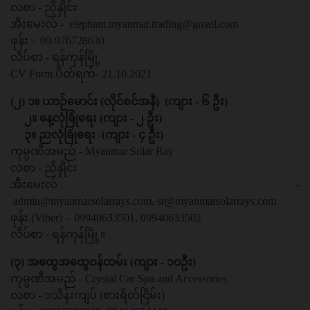
လစာ - ညှိနှိုင်း
အီးမေးလ် -
elephant.myanmar.trading@gmail.com
ဖုန်း - 09-976728630
လိပ်စာ - ရန်ကုန်မြို့
CV Form ပိတ်ရက်- 21.10.2021
(၂) ၁။ ယာဉ်မောင်း (လိုင်စင်အနီ) (ကျား - ၆ ဦး)
၂။ နေ့လုံခြုံရေး (ကျား - ၂ ဦး)
၃။ ညလုံခြုံရေး -(ကျား - ၄ ဦး)
ကုမ္ပဏီအမည် - Myanmar Solar Ray
လစာ - ညှိနှိုင်း
အီးမေးလ် -
admin@myanmarsolarrays.com
,
sr@myanmarsolarrays.com
ဖုန်း (Viber) - 09940633501, 09940633502
လိပ်စာ - ရန်ကုန်မြို့။
(၃) အထွေအထွေဝန်ထမ်း (ကျား - ၁၀ဦး)
ကုမ္ပဏီအမည် - Crystal Car Spa and Accessories
လစာ - ၁သိန်းကျပ် (စားရိတ်ငြိမ်း)