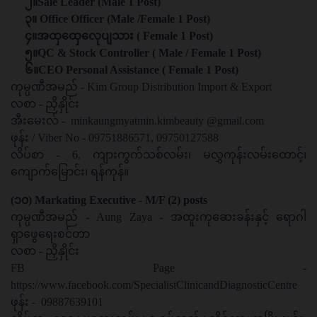
၂။Sale Leader (Male 1 Post)
၃။ Office Officer (Male /Female 1 Post)
၄။အထှထှေလေုပျသား ( Female 1 Post)
၅။QC & Stock Controller ( Male / Female 1 Post)
၆။CEO Personal Assistance ( Female 1 Post)
ကုမ္ပဏီအမည် - Kim Group Distribution Import & Export
လစာ - ညှိနှိုင်း
အီးမေးလ် - minkaungmyatmin.kimbeauty @gmail.com
ဖုန်း / Viber No - 09751886571, 09750127588
လိပ်စာ - 6, ကျားကွက်သစ်လမ်း၊ မလွှကုန်းလမ်းထောင့်၊
ကျောက်မြောင်း၊ ရန်ကုန်။
(၁၀) Markating Executive - M/F (2) posts
ကုမ္ပဏီအမည် - Aung Zaya - အထူးကုဆေးခန်းနှင့် ရောဂါ
ရှာဖွေရေးစင်တာ
လစာ - ညှိနှိုင်း
FB Page -
https://www.facebook.com/SpecialistClinicandDiagnosticCentre
ဖုန်း - 09887639101