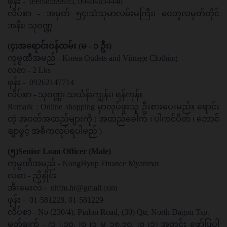
ဖုန်း - 09958599935, 09404654440
လိပ်စာ - အမှတ် ၅၄၊သံသုမာလမ်းမကြီး၊ ဝေဘူလမှတ်တိုင်
အနီး၊ သုဝဏ္ဏ
(၄)အရောင်းဝန်ထမ်း (မ - ၁ ဦး)
ကုမ္ပဏီအမည် - Korea Outlets and Vintage Clothing
လစာ - 2 Lks
ဖုန်း - 09262147714
လိပ်စာ - သုဝဏ္ဏ၊ သင်္ဃန်းကျွန်း၊ ရန်ကုန်။
Remark : Online shopping မှာလုပ်ဖူးသူ ဦးစားပေးမည်။ ရောင်း
တဲ့ အဝတ်အထည်များကို ( အထည်ခေါက် ၊ ပါကင်ပိတ် ၊ ဘောင်
ချာဖွင့် အဓိကလုပ်ရပါမည် )
(၅)Senior Loan Officer (Male)
ကုမ္ပဏီအမည် - NongHyup Finance Myanmar
လစာ - ညှိနှိုင်း
အီးမေးလ် -
nhfm.hr@gmail.com
ဖုန်း - 01-581228, 01-581229
လိပ်စာ - No (230/4), Pinlon Road, (30) Qtr, North Dagon Tsp.
မှတ်ချက် - (၁၂.၁၀.၂၀၂၁ မှ ၁၈.၁၀.၂၀၂၁) အတွင်း ဖော်ပြပါ