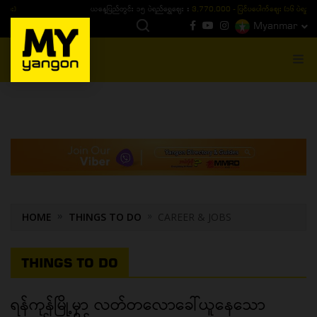
ယနေ့ပြည်တွင်း ၁၅ ပဲရည်ရွှေဈေး :
3,770,000 - ပြင်ပပေါက်စျေး (၁၆ ပဲရည် တစ်ကျပ်
Myanmar
MENU
HOME
THINGS TO DO
CAREER & JOBS
THINGS TO DO
ရန်ကုန်မြို့မှာ လတ်တလောခေါ်ယူနေသော