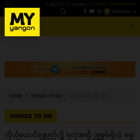
ယနေ့ပြည်တွင်း ၁၅ ပဲရည်ရွှေဈေး :
3,770,000 - ပြင်ပပေါက်စျေး (၁၆ ပဲရည် တစ်ကျပ်
Myanmar
MENU
HOME
THINGS TO DO
ACTIVITIES TO DO
THINGS TO DO
ကိုယ်ယောင်ဖျောက်လို့ ရတဲ့အထိ အစွမ်းရှိတဲ့ ရှေး