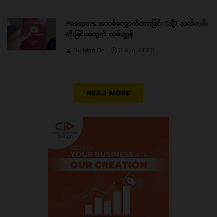
Passport အသစ်လျှောက်ထားခြင်း (သို့) သက်တမ်း
တိုးခြင်းအတွက် လမ်းညွှန်
Su Mon Oo
3 Aug, 2023
READ MORE