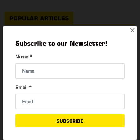
POPULAR ARTICLES
×
Passport လျှောက်တဲ့အခါ လုပ်ဆောင်ရမည့် အချက်
Subscribe to our Newsletter!
များ
Thadar Ni Than
24 Nov, 2022
Name
*
ရန်ကုန်မြို့ရဲ့ အထင်ကရနေရာများကို ရောက်ရှိသော
YBS ယာဉ်လိုင်းများ
Email
*
Thadar Ni Than
23 May, 2023
သီးသန့်ဆန်ဆန် Movie Date ချင်သူတွေအတွက်
SUBSCRIBE
Private Cinema (၁၀) ခု
Thadar Ni Than
30 Jan, 2024