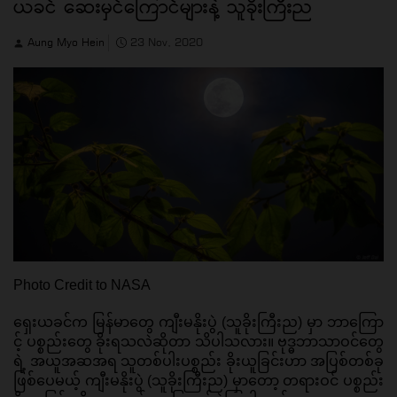
ယခင် ဆေးမှင်ကြောင်များနဲ့ သူခိုးကြီးည
Aung Myo Hein
23 Nov, 2020
Photo Credit to NASA
ရှေးယခင်က မြန်မာတွေ ကျီးမနိုးပွဲ (သူခိုးကြီးည) မှာ ဘာကြော
င့် ပစ္စည်းတွေ ခိုးရသလဲဆိုတာ သိပါသလား။ ဗုဒ္ဓဘာသာဝင်တွေ
ရဲ့ အယူအဆအရ သူတစ်ပါးပစ္စည်း ခိုးယူခြင်းဟာ အပြစ်တစ်ခု 
ဖြစ်ပေမယ့် ကျီးမနိုးပွဲ (သူခိုးကြီးည) မှာတော့ တရားဝင် ပစ္စည်း