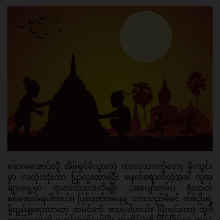
ဆေးမအောင်လို့ အိမ်ရှင်မိသွားတဲ့ ကာလသားကိုတော့ ခိုးကွင်း
မှာ ကတုံးတုံးကာ ပြာလူးထားပြီး မနက်ရောက်တဲ့အခါ လူအ
များရှေ့မှာ ရာဇဝတ်သားလိုမျိုး (အပျော်တမ်း) ရုံးထုတ် 
စစ်ဆေးခံရပါတယ်။ ပြစ်ဒဏ်အနေနဲ့ သားသည်မိခင် တစ်ဦးရဲ့ 
နို့ရည်နဲ့ရောထားတဲ့ ထမင်းကို စားရပါတယ်။ ပြီးရင်တော့ အဲ့ဒီ