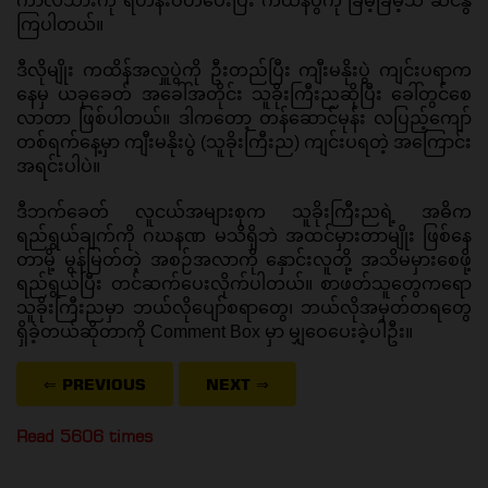
ကာလသားကို ရဟန်းဝတ်ပေးပြီး ကထိန်ပွဲကို ခြိမ့်ခြိမ့်သဲ ဆင်နွဲ
ကြပါတယ်။ 
ဒီလိုမျိုး ကထိန်အလှူပွဲကို ဦးတည်ပြီး ကျီးမနိုးပွဲ ကျင်းပရာက
နေမှ ယခုခေတ် အခေါ်အတိုင်း သူခိုးကြီးညဆိုပြီး ခေါ်တွင်စေ
လာတာ ဖြစ်ပါတယ်။ ဒါကတော့ တန်ဆောင်မုန်း လပြည့်ကျော် 
တစ်ရက်နေ့မှာ ကျီးမနိုးပွဲ (သူခိုးကြီးည) ကျင်းပရတဲ့ အကြောင်း
အရင်းပါပဲ။ 
ဒီဘက်ခေတ် လူငယ်အများစုက သူခိုးကြီးညရဲ့ အဓိက 
ရည်ရွယ်ချက်ကို ဂဃနဏ မသိရှိဘဲ အထင်မှားတာမျိုး ဖြစ်နေ
တာမို့ မွန်မြတ်တဲ့ အစဉ်အလာကို နှောင်းလူတို့ အသိမမှားစေဖို့ 
ရည်ရွယ်ပြီး တင်ဆက်ပေးလိုက်ပါတယ်။ စာဖတ်သူတွေကရော 
သူခိုးကြီးညမှာ ဘယ်လိုပျော်စရာတွေ၊ ဘယ်လိုအမှတ်တရတွေ 
ရှိခဲ့တယ်ဆိုတာကို Comment Box မှာ မျှဝေပေးခဲ့ပါဦး။ 
⇐ PREVIOUS
NEXT
⇒
Read 5606 times