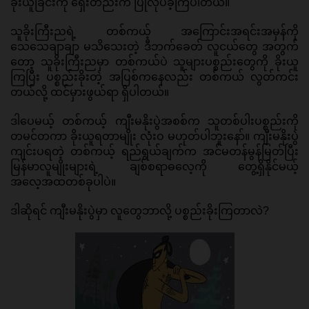
ခိုးယူခြင်းကို ရှေးတည်းက ပြုလုပ်ခဲ့ကြပါတယ်။ 
သူခိုးကြီးညရဲ့ တစ်ကယ့် အကြောင်းအရင်းအမှန်ကို 
သေသေချာချာ မသိသေးတဲ့ ဒီဘက်ခေတ် လူငယ်တွေ အတွက်
တော့ သူခိုးကြီးညမှာ တစ်ကယ်ပဲ သူများပစ္စည်းတွေကို ခိုးယူ
ကြပြီး ပစ္စည်းခိုးတဲ့ အပြစ်ကနေလည်း တစ်ကယ် လွတ်ကင်း
တယ်လို့ ထင်မှားဖွယ်ရာ ရှိပါတယ်။ 
ဒါပေမယ့် တစ်ကယ့် ကျီးမနိုးပွဲအစစ်က သူတစ်ပါးပစ္စည်းကို 
တမင်တကာ ခိုးယူရတာမျိုး လုံးဝ မဟုတ်ပါဘူးနော်။ ကျီးမနိုးပွဲ 
ကျင်းပရတဲ့ တစ်ကယ့် ရည်ရွယ်ချက်က အင်မတန်မွန်မြတ်ပြီး 
မြန်မာလူမျိုးများရဲ့ ချစ်စရာဓလေ့ကို တွေ့ရှိနိုင်မယ့် 
အလေ့အထတစ်ခုပါပဲ။ 
ဒါဆိုရင် ကျီးမနိုးပွဲမှာ လူတွေဘာလို့ ပစ္စည်းခိုးကြတာလဲ? 