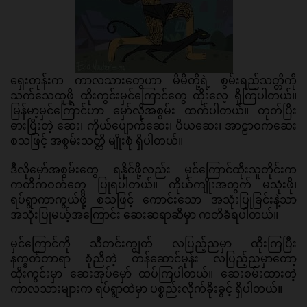
ရှေးတုန်းက ကာလသားတွေဟာ မိမိတို့ရဲ့ စွမ်းရည်သတ္တိကို 
သက်သေထူဖို့ ထိုးကွင်းမှင်ကြောင်တွေ ထိုးလေ့ ရှိကြပါတယ်။ 
မြန်မာ့မှင်ကြောင်ဟာ မှော်လိုအစွမ်း ထက်ပါတယ်။ တုတ်ပြီး 
ဓားပြီးတဲ့ ဆေး၊ ကိုယ်ပျောက်ဆေး၊ ပီယဆေး၊ အာဠာဝကဆေး 
စသဖြင့် အစွမ်းသတ္တိ မျိုးစုံ ရှိပါတယ်။ 
ဒီလိုမှော်အစွမ်းတွေ ရနိုင်ဖို့လည်း မှင်ကြောင်ထိုးသူတိုင်းက 
ကတိကဝတ်တွေ ပြုရပါတယ်။ ကိုယ်ကျိုးအတွက် မသုံးဖို၊ 
ရပ်ရွာကာကွယ်ဖို့ စသဖြင့် ကောင်းသော အသုံးပြုခြင်းနဲ့သာ 
အသုံးပြုမယ့်အကြောင်း ဆေးဆရာဆီမှာ ကတိခံရပါတယ်။ 
မှင်ကြောင်ကို သီတင်းကျွတ် လပြည့်ညမှာ ထိုးကြပြီး 
နက္ခတ်တာရာ စုံညီတဲ့ တန်ဆောင်မုန်း လပြည့်ညမှာတော့ 
ထိုးကွင်းမှာ ဆေးအုပ်မှော် ထပ်ကြပါတယ်။ ဆေးစမ်းထားတဲ့ 
ကာလသားများက ရပ်ရွာထဲမှာ ပစ္စည်းလိုက်ခိုးခွင့် ရှိပါတယ်။ 