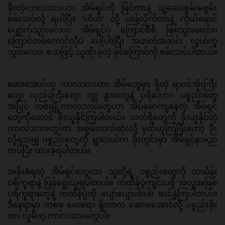
ခိုးတဲ့ကာလသားဟာ အိမ်ရှင်ကို မြင်တာနဲ့ သူ့ဆေးစွမ်းမစွမ်း 
စမ်းသပ်လို့ ရပါပြီ။ ‘ဟိတ်’ လို့ ဟန့်လိုက်တာနဲ့ ကိုယ်ရောင်
ပျောက်သွားမလား၊ အိမ်ရှင်ပဲ ကြောင်စီစီ ဖြစ်သွားမလား၊ 
ကြောင်တစ်ကောင်လိုပဲ ပေါ့ပါးပြီး အတက်အဆင်း လွယ်ကူ
သွားမလား စသဖြင့် သူထိုးခဲ့တဲ့ မှင်ကြောင်ကို စမ်းသပ်ပါတယ်။
ဆေးအောင်တဲ့ ကာလသားဟာ အိမ်တွေမှာ ရှိတဲ့ ရာဝင်အိုးကြီး
တွေ၊ လှည်းကြီးတွေ၊ ကျွဲ နွားတွေနဲ့ ပရိဘောဂ ပစ္စည်းတွေ
အပြင် တစ်ချို့ကာလသားတွေဟာ အိပ်မောကျနေတဲ့ အိမ်ရှင်
တွေကိုတောင် ခိုးယူနိုင်ကြပါတယ်။ သက်ရှိတွေကို ခိုးယူနိုင်တဲ့ 
ကာလသားတွေဟာ အစွမ်းထက်ဆုံးလို့ မှတ်ယူကြပြီးတော့ ခိုး
လို့ရသမျှ ပစ္စည်းတွေကို ရွာလယ်က ခိုးကွင်းမှာ အိမ်ရှင်နာမည်
ကပ်ပြီး ထားခဲ့ရပါတယ်။ 
အခိုးခံရတဲ့ အိမ်ရှင်တွေဟာ သူတို့ရဲ့ ပစ္စည်းတွေကို သင်္ဃန်း 
ပရိက္ခရာနဲ့ ပြန်ရွေးယူရပါတယ်။ ကထိန်ပွဲကျင်းပဖို့ အလှူအဖြစ် 
ပရိက္ခရာတွေနဲ့ ကထိန်ပွဲကို ပျော်ပျော်ပါးပါး ဆင်နွှဲကြပါတယ်။ 
ဒီနေရာမှာ တစ်ခု မေးစရာ ရှိတာက ဆေးမအောင်လို့ ပစ္စည်းခိုး
တာ လူမိတဲ့ ကာလသားတွေပါ။ 