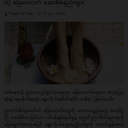
တဲ့ ခြေထောက် ဆေးစိမ်နည်းများ
Thadar Ni Than
19 Oct, 2023
တစ်နေကုန် သွားလာလှုပ်ရှားတဲ့နေရာမှာ ခြေထောက်တွေဟာ အသုံးပြုရ
ဆုံးနဲ့ ဂရုမစိုက်ခံရဆုံး ခန္ဓာကိုယ်အစိတ်အပိုင်း တစ်ခုပဲ ဖြစ်ပါတယ်။
ညဘက်အိပ်ရာမဝင်ခင် ခြေထောက်တွေကို သဘာဝပစ္စည်းတွေ အသုံးပြု
ပြီး ဆေးစိမ်ပေးခြင်းဟာ ပင်ပန်းနွမ်းနယ်မှုနဲ့ ညောင်းညာကိုက်ခဲမှုတွေကို
ပြေပျောက်စေတဲ့အပြင် ခန္ဓာကိုယ်သွေးလှည့်ပတ်မှုကို ကောင်းမွန်စေတဲ့