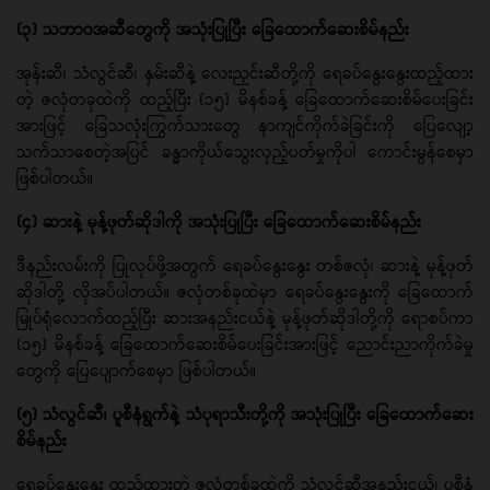
(၃) သဘာဝအဆီတွေကို အသုံးပြုပြီး ခြေထောက်ဆေးစိမ်နည်း
အုန်းဆီ၊ သံလွင်ဆီ၊ နှမ်းဆီနဲ့ လေးညှင်းဆီတို့ကို ရေခပ်နွေးနွေးထည့်ထား
တဲ့ ဇလုံတခုထဲကို ထည့်ပြီး (၁၅) မိနစ်ခန့် ခြေထောက်ဆေးစိမ်ပေးခြင်း
အားဖြင့် ခြေသလုံးကြွက်သားတွေ နာကျင်ကိုက်ခဲခြင်းကို ပြေလျော့
သက်သာစေတဲ့အပြင် ခန္ဓာကိုယ်သွေးလှည့်ပတ်မှုကိုပါ ကောင်းမွန်စေမှာ
ဖြစ်ပါတယ်။
(၄) ဆားနဲ့ မုန့်ဖုတ်ဆိုဒါကို အသုံးပြုပြီး ခြေထောက်ဆေးစိမ်နည်း
ဒီနည်းလမ်းကို ပြုလုပ်ဖို့အတွက် ရေခပ်နွေးနွေး တစ်ဇလုံ၊ ဆားနဲ့ မုန့်ဖုတ်
ဆိုဒါတို့ လိုအပ်ပါတယ်။ ဇလုံတစ်ခုထဲမှာ ရေခပ်နွေးနွေးကို ခြေထောက်
မြုပ်ရုံလောက်ထည့်ပြီး ဆားအနည်းငယ်နဲ့ မုန့်ဖုတ်ဆိုဒါတို့ကို ရောစပ်ကာ
(၁၅) မိနစ်ခန့် ခြေထောက်ဆေးစိမ်ပေးခြင်းအားဖြင့် ညောင်းညာကိုက်ခဲမှု
တွေကို ပြေပျောက်စေမှာ ဖြစ်ပါတယ်။
(၅) သံလွင်ဆီ၊ ပူစီနံရွက်နဲ့ သံပုရာသီးတို့ကို အသုံးပြုပြီး ခြေထောက်ဆေး
စိမ်နည်း
ရေခပ်နွေးနွေး ထည့်ထားတဲ့ ဇလုံတစ်ခုထဲကို သံလွင်ဆီအနည်းငယ်၊ ပူစီနံ