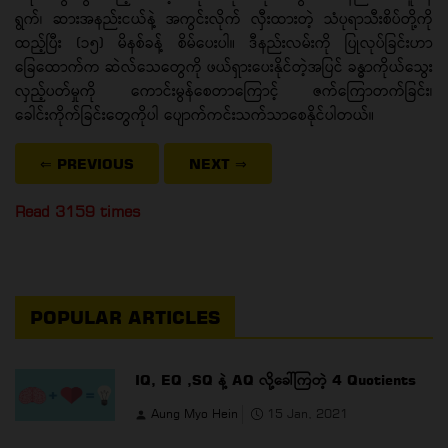
ရွက်၊ ဆားအနည်းငယ်နဲ့ အကွင်းလိုက် လှီးထားတဲ့ သံပုရာသီးစိပ်တို့ကို
ထည့်ပြီး (၁၅) မိနစ်ခန့် စိမ်ပေးပါ။ ဒီနည်းလမ်းကို ပြုလုပ်ခြင်းဟာ
ခြေထောက်က ဆဲလ်သေတွေကို ဖယ်ရှားပေးနိုင်တဲ့အပြင် ခန္ဓာကိုယ်သွေး
လှည့်ပတ်မှုကို ကောင်းမွန်စေတာကြောင့် ဇက်ကြောတက်ခြင်း၊
ခေါင်းကိုက်ခြင်းတွေကိုပါ ပျောက်ကင်းသက်သာစေနိုင်ပါတယ်။
⇐ PREVIOUS
NEXT
⇒
Read 3159 times
POPULAR ARTICLES
IQ, EQ ,SQ နဲ့ AQ လို့ခေါ်ကြတဲ့ 4 Quotients
Aung Myo Hein
15 Jan, 2021