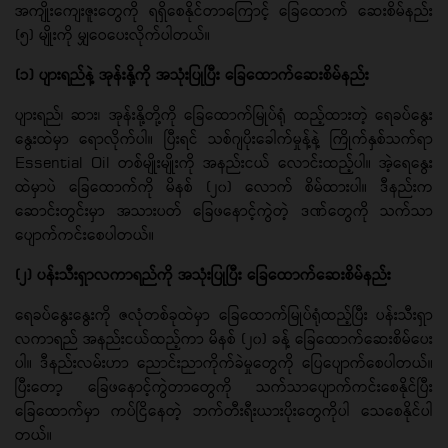
အကျိုးကျေးဇူးတွေကို ရရှိစေနိုင်တာကြောင့် ခြေထောက် ဆေးစိမ်နည်း
(၅) မျိုးကို မျှဝေပေးလိုက်ပါတယ်။
(၁) ပျားရည်နဲ့ အုန်းနို့ကို အသုံးပြုပြီး ခြေထောက်ဆေးစိမ်နည်း
ပျားရည်၊ ဆား၊ အုန်းနို့တို့ကို ခြေထောက်မြုပ်ရုံ ထည့်ထားတဲ့ ရေခပ်နွေး
နွေးထဲမှာ ရောလိုက်ပါ။ ပြီးရင် သစ်ဂျပိုးခေါက်မှုန့်နဲ့ ကြိုက်နှစ်သက်ရာ
Essential Oil တစ်မျိုးမျိုးကို အနည်းငယ် လောင်းထည့်ပါ။ အဲ့ရေနွေး
ထဲမှာပဲ ခြေထောက်ကို မိနစ် (၂၀) လောက် စိမ်ထားပါ။ ဒီနည်းက
ဆောင်းတွင်းမှာ အသားပတ် ခြေဖနောင့်ကွဲတဲ့ ဒဏ်တွေကို သက်သာ
ပျောက်ကင်းစေပါတယ်။
(၂) ပန်းသီးရှာလကာရည်ကို အသုံးပြုပြီး ခြေထောက်ဆေးစိမ်နည်း
ရေခပ်နွေးနွေးကို ဇလုံတစ်ခုထဲမှာ ခြေထောက်မြုပ်ရုံထည့်ပြီး ပန်းသီးရှာ
လကာရည် အနည်းငယ်ထည့်ကာ မိနစ် (၂၀) ခန့် ခြေထောက်ဆေးစိမ်ပေး
ပါ။ ဒီနည်းလမ်းဟာ ညောင်းညာကိုက်ခဲမှုတွေကို ပြေပျောက်စေပါတယ်။
ပြီးတော့ ခြေဖနောင့်ကွဲတာတွေကို သက်သာပျောက်ကင်းစေနိုင်ပြီး
ခြေထောက်မှာ ကပ်ငြိနေတဲ့ ဘက်တီးရီးယားပိုးတွေကိုပါ သေစေနိုင်ပါ
တယ်။