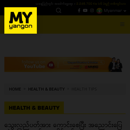
ယနေ့ပြည်တွင်း ၁၅ ပဲရည်ရွှေဈေး :
3,770,000 - ပြင်ပပေါက်စျေး (၁၆ ပဲရည် တစ်ကျပ်
Myanmar
MENU
HOME
HEALTH & BEAUTY
HEALTH TIPS
HEALTH & BEAUTY
သွေးလည်ပတ်အား ကောင်းစေပြီး အညောင်းပြေ