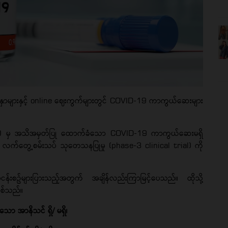
ာများနှင့် online ဈေးကွက်များတွင် COVID-19 ကာကွယ်ဆေးများ
(WHO) မှ အသိအမှတ်ပြု ထောက်ခံသော COVID-19 ကာကွယ်ဆေးမရှိ
က်တွေ့စမ်းသပ် သုတေသနပြုမှု (phase-3 clinical trial) ကို
န်းစဥ်များပြားသည့်အတွက် အချိန်လည်းကြာမြင့်ပေသည်။ ထိုသို့
ြစ်သည်။
ာ အာနိသင် ရှိ/ မရှိ၊