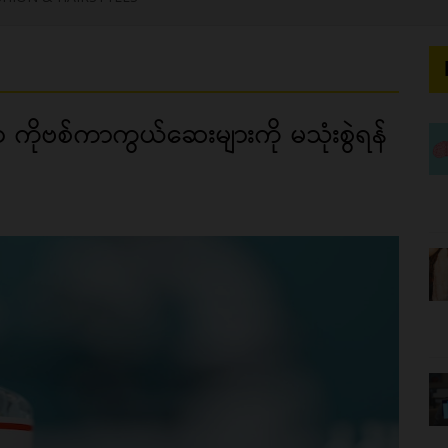
ာ ကိုဗစ်ကာကွယ်ဆေးများကို မသုံးစွဲရန်