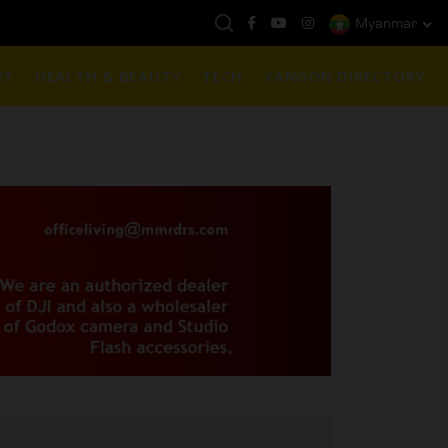
Myanmar
ယနေ့ကမ္ဘာ့ရွှေဈေး :
$1901 ( တစ်အောင်စလျှင် )
NT
HEALTH & BEAUTY
TECH
YANGON DIRECTORY