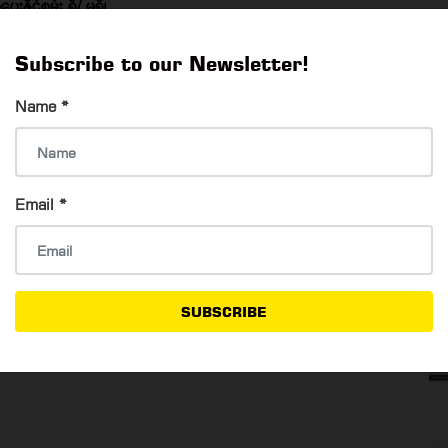
ုင်စွမ်း ရှိ/ မရှိ၊
်ချရမှု ရှိ / မရှိ၊
Subscribe to our Newsletter!
 အချိန်ကာလ၊
Name
*
 အကြိမ်အရေအတွက်၊
ံးပြုရာတွင်လည်း ထိရောက်စွာ ကာကွယ်နိုင်သည့် အစွမ်းအာနိသင်
Email
*
းနှင့် တိရစ္ဆာန်များတွင် စမ်းသပ်ခြင်းအဆင့်များ၊ ထို့နောက် လူများတွင်
 (၃) ဆင့် (3 phases of clinical trial) နှင့် အသိအမှတ်ပြု
်လည်း ဆက်လက်စောင့်ကြပ်ကြည့်ရှု လေ့လာခြင်းများကို တစ်ဆင့်ပြီး
SUBSCRIBE
်သူများဝယ်ယူအသုံးမပြုရန် အားကစားနှင့် ကျန်းမာရေးဌာနမှ ကြေညာ