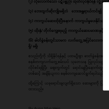
(၂) လုံလောက်သော ပဋိပစ္စည်း ထုတ်လုပ်နိုင်ရန် လှုံ့ဆော်ပေးနိ
(၃) ဘေးထွက်ဆိုးကျိုးမရှိဘဲ ဘေးအန္တရာယ်ကင်း၍ လုံခြုံစိတ
(၄) ကာကွယ်ဆေးထိုးပြီးနောက် ကာကွယ်မှုပေးနိုင်သည့်
(၅) ထိုးနှံ/ တိုက်ကျွေးရမည့် ကာကွယ်ဆေးပမာဏနှင့်
(၆) ဓါတ်ခွဲခန်းတွင်သာမက လက်တွေ့အပြင်လောက၌ အသု
ရှိ/ မရှိ၊
စသည်တို့ကို သိရှိနိုင်ရန်နှင့် ပထမဦးစွာ ဓာတ်ခွဲခန်းအတွင်
စနစ်တကျလက်တွေ့စမ်းသပ် သုတေသန ပြုလုပ်သည့်အဆင့်
လိုင်စင်ရရှိပြီး ဈေးကွက်တွင် ရောင်းချပြီးနောက်တွင
တစ်ဆင့် အချိန်ယူကာ စနစ်တကျဆောင်ရွက်ရပါသည်။
ထို့ကြောင့် ယခုရောင်းချလျက်ရှိသော ဆေးများကို ပြည
ထားသည်။
By Aung Myo Hein