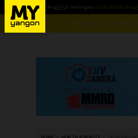
ယနေ့ပြည်တွင်း ၁၅ ပဲရည်ရွှေဈေး :
3,770,000 - ပြင်ပပေါက်စျေး
THINGS TO DO
FOOD & D
HOME
HEALTH & BEAUTY
TRENDING FAS