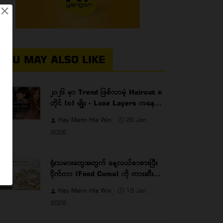
×
YOU MAY ALSO LIKE
၂၀၂၆ မှာ Trend ဖြစ်လာမဲ့ Haircut စ
တိုင် (၈) မျိုး - Luxe Layers ကနေ
Micro Bobs အထိ
Hay Mann Hla Win
26 Jan,
2026
ရုံးသမားတွေအတွက် နေ့လယ်စာစားပြီး
ငိုက်တာ (Food Coma) ကို တားဆီးပေး
မဲ့ Healthy Lunch Options
Hay Mann Hla Win
19 Jan,
2026