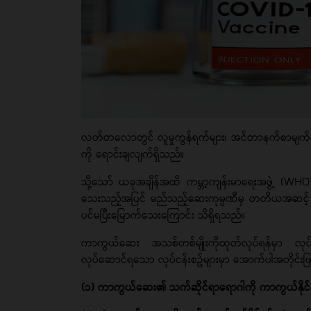
လတ်တလောတွင် လူမှုကွန်ရက်များ၊ အင်တာနက်စာမျက်နှ
ကို ရောင်းချလျက်ရှိသည်။
သို့သော် ယခုအချိန်အထိ ကမ္ဘာ့ကျန်းမာရေးအဖွဲ့ 
သေးသည့်အပြင် မည်သည့်ဆေးကုမ္ပဏီမှ တတိယအဆင့် လ
ပင်မပြီးမြောက်သေးကြောင်း သိရှိရသည်။
ကာကွယ်ဆေး အသစ်တစ်မျိုးကိုထုတ်လုပ်ရန်မှာ လုပ်င
လုပ်ဆောင်ရသော လုပ်ငန်းစဥ်များမှာ အောက်ပါအတိုင်းဖ
(၁) ကာကွယ်ဆေး၏ သက်ဆိုင်ရာရောဂါကို ကာကွယ်နိုင်သေ