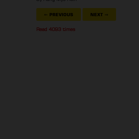
⇐ PREVIOUS
NEXT
⇒
Read 4093 times