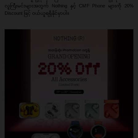
လူကြီးမင်းများအတွက် Nothing နှင့် CMF Phone များကို 20%
Discount ဖြင့် ဝယ်ယူရရှိနိုင်မှာပါ။