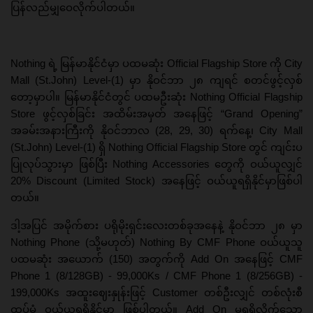
ပြန်လည်မျှဝေလိုက်ပါတယ်။
Nothing ရဲ့ မြန်မာနိုင်ငံမှာ ပထမဆုံး Official Flagship Store ကို City
Mall (St.John) Level-(1) မှာ နိုဝင်ဘာ ၂၈ ကျရင် စတင်ဖွင့်လှစ်
တော့မှာပါ။ မြန်မာနိုင်ငံတွင် ပထမဦးဆုံး Nothing Official Flagship
Store ဖွင့်လှစ်ခြင်း အထိမ်းအမှတ် အနေဖြင့် “Grand Opening”
အခမ်းအနားကြီးကို နိုဝင်ဘာလ (28, 29, 30) ရက်နေ့၊ City Mall
(St.John) Level-(1) ရှိ Nothing Official Flagship Store တွင် ကျင်းပ
ပြုလုပ်သွားမှာ ဖြစ်ပြီး Nothing Accessories တွေကို ဝယ်ယူလျှင်
20% Discount (Limited Stock) အနေဖြင့် ဝယ်ယူရရှိနိုင်မှာဖြစ်ပါ
တယ်။
ဒါ့အပြင် အမိုက်စား ပရိုမိုးရှင်းလေးတစ်ခုအနေနဲ့ နိုဝင်ဘာ ၂၈ မှာ
Nothing Phone (သို့မဟုတ်) Nothing By CMF Phone ဝယ်ယူသူ
ပထမဆုံး အယောက် (150) အတွက်ကို Add On အနေဖြင့် CMF
Phone 1 (8/128GB) - 99,000Ks / CMF Phone 1 (8/256GB) -
199,000Ks အထူးဈေးနှုန်းဖြင့် Customer တစ်ဦးလျှင် တစ်လုံးစီ
ထပ်မံ ဝယ်ယူရရှိနိုင်မှာ ဖြစ်ပါတယ်။ Add On မရရှိလိုက်သော