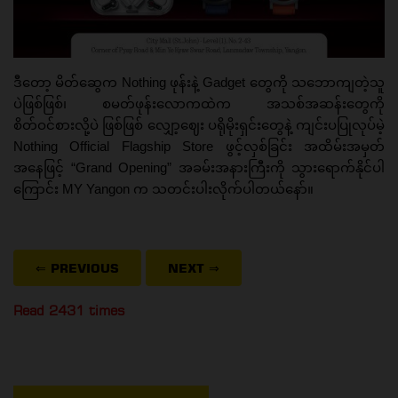
ဒီတော့ မိတ်ဆွေက Nothing ဖုန်းနဲ့ Gadget တွေကို သဘောကျတဲ့သူ
ပဲဖြစ်ဖြစ်၊ စမတ်ဖုန်းလောကထဲက အသစ်အဆန်းတွေကို
စိတ်ဝင်စားလို့ပဲ ဖြစ်ဖြစ် လျှော့ဈေး ပရိုမိုးရှင်းတွေနဲ့ ကျင်းပပြုလုပ်မဲ့
Nothing Official Flagship Store ဖွင့်လှစ်ခြင်း အထိမ်းအမှတ်
အနေဖြင့် “Grand Opening” အခမ်းအနားကြီးကို သွားရောက်နိုင်ပါ
ကြောင်း MY Yangon က သတင်းပါးလိုက်ပါတယ်နော်။
⇐ PREVIOUS
NEXT
⇒
Read 2431 times