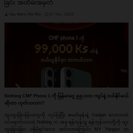
ခြင်း အထိမ်းအမှတ်
Hay Mann Hla Win
27 Nov, 2025
Nothing CMF Phone 1 ကို မြန်မာငွေ ၉၉,၀၀၀ ကျပ်နဲ့ ဝယ်နိုင်မယ်
ဆိုတာ ဟုတ်သလား?
ထူးထူးခြားခြားတွေကို လုပ်ပြပြီး စမတ်ဖုန်းနဲ့ Gadget လောကထဲ
ဝင်ရောက်လာတဲ့ Nothing က အခု ရန်ကုန်သူ ရန်ကုန်သားတို့ကို ထူး
ထူးခြားခြား ပရိုမိုရှင်းလေး ဆင်းလာကြောင်း MY Yangon က