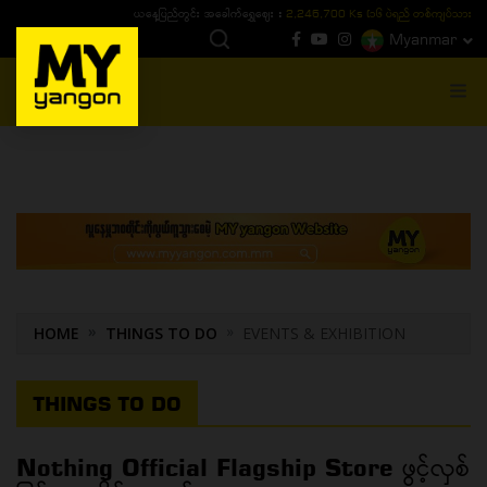
ယနေ့ပြည်တွင်း ၁၅ ပဲရည်ရွှေဈေး :
3,770,000 - ပြင်ပပေါက်စျေး (၁၆ ပဲရည် တစ်ကျပ်
Myanmar
MENU
HOME
THINGS TO DO
EVENTS & EXHIBITION
THINGS TO DO
Nothing Official Flagship Store ဖွင့်လှစ်