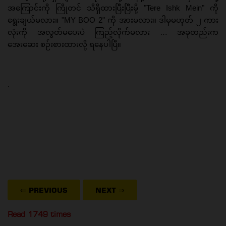
အကြောင်းကို ကြိုတင် သိရှိထားပြီးပြီးမို့ "Tere Ishk Mein" ကို
ရွေးချယ်မလား။ "MY BOO 2" ကို အားမလား။ ဒါမှမဟုတ် ၂ ကား
လုံးကို အလွတ်မပေးပဲ ကြည့်လိုက်မလား … အခုတည်းက
အေးဆေး စဉ်းစားထားလို့ ရနေပါပြီ။
.
⇐ PREVIOUS
NEXT
⇒
Read 1749 times