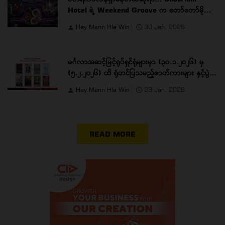
Hotel ရဲ့ Weekend Groove က တော်တော်မိုက်ပါ
တယ် …
Hay Mann Hla Win
30 Jan, 2026
မင်္ဂလာအဆင့်မြင့်ရုပ်ရှင်ရုံများမှာ (၃၀.၁.၂၀၂၆) မှ
(၅.၂.၂၀၂၆) ထိ ရုံတင်ပြသမည့်ဇာတ်ကားများ နှင့်ပွဲ
ချိန်များ
Hay Mann Hla Win
29 Jan, 2026
READ MORE