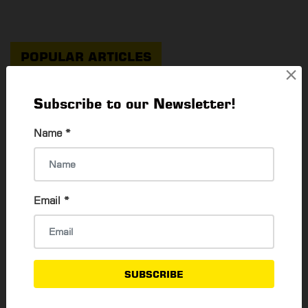
POPULAR ARTICLES
×
ရုပ်ရှင်ချစ်သူတွေမဖြစ်မနေသိထားရမယ့် Telegram
Subscribe to our Newsletter!
Channel များ
Name
*
Aung Myo Hein
7 Jun, 2021
Channel Myanmar ရဲ့ ပထမဆုံး Official
Email
*
Mobile App
Thadar Ni Than
10 Feb, 2024
နာမည်ကျော် လူကြိုက်များတဲ့ စာရေးဆရာ ရွှေဥဒေါင်း
SUBSCRIBE
ရဲ့ အဖိုးတန်စာအုပ်များ