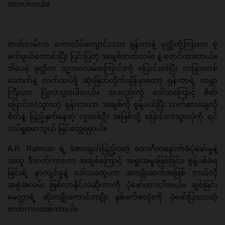
ထားပါတယ်။
ဇာတ်လမ်းက ကောလိပ်ကျောင်းသား ရှန်ကာနဲ့ မုတ္တိတို့ကြားက စွဲ
မက်ဖွယ်ကောင်းပြီး ပြင်းပြတဲ့ အချစ်ဇာတ်လမ်း နဲ့ စတင်ထားတယ်။
ဒါပေမဲ့ မုတ္တိက သူ့ဘဝလမ်းကြောင်းကို ပြောင်းလဲပြီး တခြားတစ်
ယောက်နဲ့ လက်ထပ်ဖို့ ဆုံးဖြတ်လိုက်ချိန်မှာတော့ ရှန်ကာရဲ့ ကမ္ဘာ
ကြီးဟာ ပြိုလဲသွားပါတယ်။ အသည်းကွဲ ဒေါသကြောင့် စိတ်
ပြောင်းလဲသွားတဲ့ ရှန်ကာဟာ အချစ်ကို စွန့်ပယ်ပြီး လက်စားချေလို
စိတ်နဲ့ ပြည့်နှက်နေတဲ့ လူတစ်ဦး အဖြစ်သို့ ပြောင်းလဲသွားပုံကို ရင်
သပ်ရှုမောဘွယ် မြင်တွေ့ရမှာပါ။
A.R. Rahman ရဲ့ ခံစားချက်ပြည့်ဝတဲ့ တေးဂီတနောက်ခံပုဲဖော်မှုနဲ့
အတူ ဒီဇာတ်ကားဟာ အချစ်ကြောင့် အရူးအမူးဖြစ်ခြင်း၊ စွန့်ပစ်ခံရ
ခြင်းရဲ့ နာကျင်မှုနဲ့ ဒေါသတွေဟာ အကျိုးဆက်အဖြစ် ဘယ်လို
အစွဲအလမ်း ဖြစ်လာနိုင်လဲဆိုတာကို ပုံဖော်ထားပါတယ်။ ချစ်ခြင်း
မေတ္တာရဲ့ ဆိုးကျိုးကောင်းကျိုး နှစ်ဖက်စလုံးကို ပုံဖော်ပြထားတဲ့
ဇာတ်ကားတစ်ကားပါ။