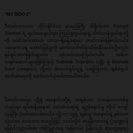
"MY BOO 2"
ဒီဇာတ်ကားဟာ ထိုင်းနိုင်ငံက နာမည်ကြီး ဒါရိုက်တာ Komgrit
Triwimol ရဲ့ ရယ်မောဖွယ်ရာ၊ ကြည်နူးဖွယ်ရာနဲ့ ထိတ်လန့်ဖွယ်ရာတို့
ကို ပေါင်းစပ်ထားတဲ့ ဟာသ-ရိုမန့်ဒရာမာ ဇာတ်လမ်းဖြစ်ပါတယ်။
ပထမကားရဲ့ အောင်မြင်မှုကို ဆက်လက်ထိန်းသိမ်းနိုင်မယ်လို့လည်း
ရုပ်ရှင်အကဲဖြတ်များက သုံးသပ်ထားကြပါတယ်။ အဓိက
သရုပ်ဆောင်များဖြစ်ကြတဲ့ Sutthirak Subvijitra (ဂျို) နဲ့ Maylada
Susri (အနောင်း) တို့ဟာ အသက်ရှင်သူနဲ့ သရဲကြားက ချစ်စဖွယ်
ဆက်ဆံရေးကို ဆက်လက်ပုံဖော်ထားပါတယ်။
ဒီဇာတ်ကားမှာ ဂျိုနဲ့ အနောင်းတို့ရဲ့ အချစ်ဟာ သာမန်ဘဝတစ်ခု
တည်းမှာ ရပ်တန့်မနေဘဲ ဘဝသံသရာရဲ့ ချည်နှောင်မှု ကိုပါ ကျော်
လွန်ပြီး ပုံဖော်ထားပါတယ်။ ဂျိုဟာ သူ့ရဲ့ ချစ်သူ အနောင်းနဲ့ နှစ်ဘဝ၊
သုံးဘဝ၊ လေးဘဝ စသည်ဖြင့် ဘယ်လိုပဲ အချိန်ကာလနဲ့ ပုံသဏ္ဌာန်
ပြောင်းသွားပါစေ၊ ကံကြမ္မာအရ အမြဲတမ်း ပြန်လည် ဆုံတွေ့နေရပုံ