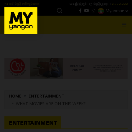
ယနေ့ပြည်တွင်း ၁၅ ပဲရည်ရွှေဈေး :
3,770,000 - ပြင်ပပေါက်စျေး (၁၆ ပဲရည် တစ်ကျပ်
Myanmar
MENU
HOME
ENTERTAINMENT
WHAT MOVIES ARE ON THIS WEEK?
ENTERTAINMENT