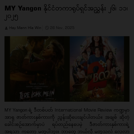
MY Yangon နိုင်ငံတကာရုပ်ရှင်အညွှန်း ၂၆၊ ၁၁၊
၂၀၂၅
Hay Mann Hla Win
26 Nov, 2025
International Movie Review
MY Yangon ရဲ့
ဒီတစ်ပတ်
ကဏ္ဍမှာ
အာရှ ဇာတ်ကားနှစ်ကားကို
ညွှန်းဆိုပေးချင်ပါတယ်။
အချစ်
ဆိုတဲ့
ခေါင်းစဉ်အောက်မှာပဲ
ရပ်တည်နေပေမဲ့
ဒီဇာတ်ကားနှစ်ကားရဲ့
အရသာ
ကတော့ မတူပါဘူး။ ဘာတွေ ဘယ်လို မတူသလဲ လေ့လာ