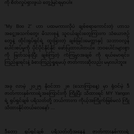
ကို စိတ်လှုပ်ရှားဖွယ် တွေ့မြင်ရမှာပါ။
"My Boo 2" ဟာ ပထမကားလိုပဲ ချစ်စရာကောင်းတဲ့ ဟာသ
အငွေ့အသက်တွေ၊ မိသားစုနဲ့ သူငယ်ချင်းတွေကြားက သံယောဇဉ်
တွေနဲ့ ထိုင်းရုပ်ရှင်ရဲ့ ထူးခြားတဲ့ ချစ်ခြင်းမေတ္တာနှင့် သဘာဝလွန်
ပေါင်းစပ်မှုကို ပိုင်ပိုင်နိုင်နိုင် ဖော်ပြထားပါတယ်။ ဘဝပေါင်းများစွာ
ကို ဖြတ်သန်းပြီး ချစ်ကြတဲ့ ကံကြမ္မာအချစ် ကို ရယ်မောရင်း၊
ကြည်နူးရင်းနဲ့ ခံစားကြည့်ရှုရမယ့် ဇာတ်ကားဆိုလည်း မမှားပါဘူး။
အခု လာမဲ့ ၂၀၂၅ နိုဝင်ဘာ ၂၈ (သောကြာနေ့) မှာ ရုံဝင်မဲ့ ဒီ
ဇာတ်ကားနှစ်ကားရဲ့အကြောင်းကို ကြိုပြီး သိထားရင် MY Yangon
ရဲ့ ရုပ်ရှင်ချစ် ပရိသတ်တို့ ဘယ်ကားက ကိုယ့်အကြိုက်ဖြစ်မလဲ ကြို
သိထားနိုင်တယ်လေနော် …
ဒီတော့ ရုပ်ရှင်ချစ် ပရိသတ်တို့အနေနဲ့ ဇာတ်ကားနှစ်ကားရဲ့