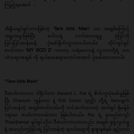
ကြည့်ရအောင် …
"
Tere Ishk Mein
"
အိန္ဒိယရုပ်ရှင်ကားဖြစ်တဲ့
ဟာ
အချစ်ကြောင့်
အရူးအမူးဖြစ်ပြီး
ဒေါသနဲ့
လက်စားချေမှု
ပုံပြင်ကို
ပြင်းပြင်းထန်ထန်
ပုံဖော်ရိုက်ကူးထားပါတယ်။ ထိုင်းရုပ်ရှင်
"
MY BOO 2
"
ဇာတ်ကား
ကတော့
သရဲမလေးနဲ့
လူသားတို့ရဲ့
ဘဝ
သံသရာအချစ်
ကို
ရယ်မောစရာကောင်းအောင်
ပုံဖော်ထားတာပါ။
"Tere Ishk Mein"
ဒီဇာတ်ကားဟာ ဒါရိုက်တာ Aanand L. Rai ရဲ့ စိတ်ကူးပုံဖော်မှုဖြစ်
ပြီး Dhanush (ရှန်ကာ) နဲ့ Kriti Sanon (မုတ္တိ) တို့ရဲ့ ခံစားချက်
ပြင်းထန်တဲ့ အချစ်ဇာတ်လမ်းကို တင်ဆက်ထားတဲ့ အက်ရှင်-ရိုမန့်စ်
ဒရာမာ ဇာတ်ကားတစ်ကား ဖြစ်ပါတယ်။ Rai ရဲ့ နာမည်ကျော်
'Raanjhanaa' ရုပ်ရှင်လိုပဲ၊ ဒီဇာတ်ကားဟာလည်း အချစ်၊ စွန့်လွှတ်မှု
နဲ့ အသည်းကွဲခြင်းရဲ့ ပြင်းထန်တဲ့ ရလဒ်တွေကို စူးစူးနစ်နစ် ချဉ်းကပ်