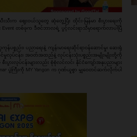
သီးက ဈေးဝယ်သူတွေ ဆုံတွေ့ပြီး ထိုင်း-မြန်မာ စီးပွားရေးကို
စား Event တစ်ခုက ဒီဇင်ဘာလရဲ့ ပွင့်လင်းရာသီမှာရောက်လာပါပြီ
ပစ္စည်း၊ ပညာရေးနဲ့ ကျန်းမာရေးဆိုင်ရာဝန်ဆောင်မှု၊ ဆေးရုံ
်မှုလုပ်ငန်း၊ အဝတ်အထည်နဲ့ လုပ်ငန်းသုံးပစ္စည်းအမျိုးမျိုးတို့ကို
ီးပွားလုပ်ငန်းများလည်း စုံစုံလင်လင်၊ နိုင်ငံကျော်အနုပညာများ
nmar
MY Yangon
ပွဲကြီးကို
က ဂုဏ်ယူစွာ မျှဝေတင်ဆက်လိုက်ပါ