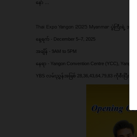
နော် …
Thai Expo Yangon 2025 Myanmar
ပွဲကြီးရဲ့
နေ့ရက် - December 5–7, 2025
အချိန် - 9AM to 5PM
နေရာ - Yangon Convention Centre (YCC), Yangon,
YBS လမ်းညွှန်အဖြစ် 28,36,43,64,79,83 ကိုစီးပြီး 