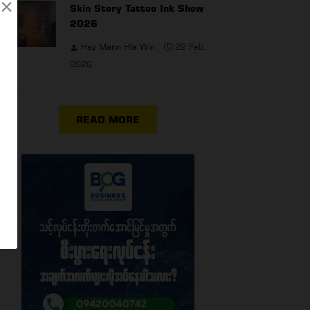
×
Skin Story Tattoo Ink Show
2026
Hay Mann Hla Win
22 Feb,
2026
READ MORE