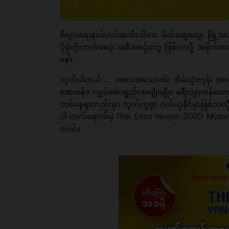
စီးပွားရေးနယ်ပယ်အသီးသီးက မိတ်ဆွေတွေ၊ မြို့အသီး
ပိုမိုတိုးတက်စေမဲ့ အစီအစဉ်တွေ ဖြစ်လာဖို့ အမိုက်
နော် …
ဟုတ်ပါတယ် … အစားအသောက်၊ အိမ်သုံးကုန်၊ အလှကုန်
ဆေးခန်း၊ လျှပ်စစ်ပစ္စည်းအမျိုးမျိုး၊ ခရီးသွားဝန်ဆောင
တစ်နေရာတည်းမှာ လွယ်ကူစွာ ဝယ်ယူနိုင်မှာဖြစ်သလို စ
Thai Expo Yangon 2025 Mya
ပါ တက်ရောက်မဲ့
တယ်။