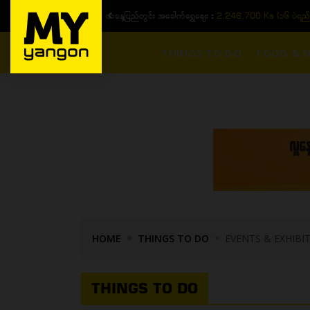
ယနေ့ပြည်တွင်း ၁၅ ပဲရည်ရွှေဈေး :
3,770,000 - ပြင်ပပေါက်စျေး (၁
THINGS TO DO
FOOD & D
HOME
THINGS TO DO
EVENTS & EXHIBI
THINGS TO DO