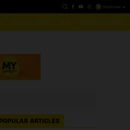
Myanmar
နေ့ကမ္ဘာ့ရွှေဈေး :
$1901 ( တစ်အောင်စလျှင် )
NT
HEALTH & BEAUTY
TECH
YANGON DIRECTORY
POPULAR ARTICLES