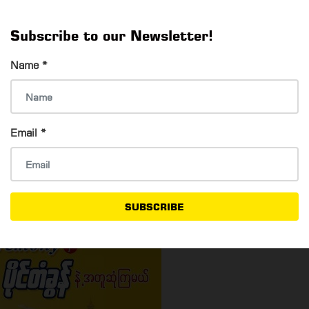
Subscribe to our Newsletter!
 အသေးစိတ်အချက်အလက်တွေကတော့ -
Name
*
Email
*
 Myanmar (Inyalake Hotel Compound) တို့ဖြစ်ပါတယ်။
ကမ္ဘာအေးဘုရားလမ်းမပေါ် (၁၀၆) မှတ်တိုင်မှာ ဆင်းရပါမယ်။
SUBSCRIBE