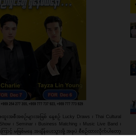
ာ အထူးအစီအစဉ်များအဖြစ် နေ့စဉ် Lucky Draws ၊ Thai Cultural
Show ၊ Seminar ၊ Business Matching ၊ Music Live Band ၊
ကြောင့် မဖြစ်မနေ အချိန်ပေးသွားဖို့ အခုပဲ စီစဉ်ထားလိုက်ပါတော့