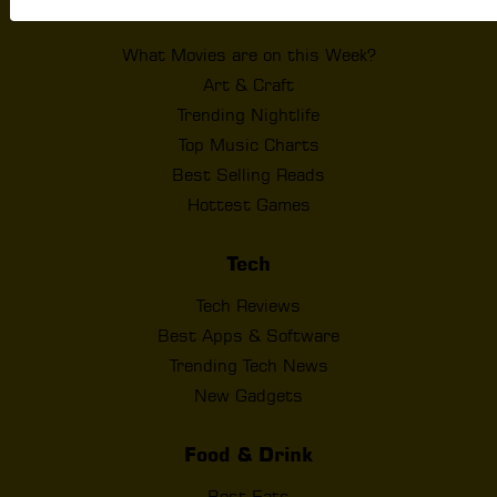
Entertainment
What Movies are on this Week?
Art & Craft
Trending Nightlife
Top Music Charts
Best Selling Reads
Hottest Games
Tech
Tech Reviews
Best Apps & Software
Trending Tech News
New Gadgets
Food & Drink
Best Eats