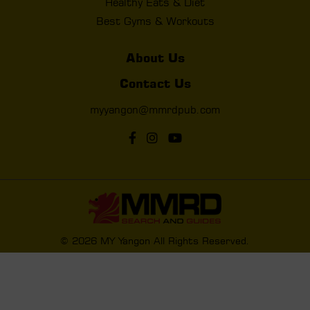
Healthy Eats & Diet
Best Gyms & Workouts
About Us
Contact Us
myyangon@mmrdpub.com
© 2026 MY Yangon All Rights Reserved.