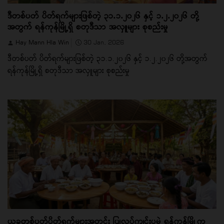
ဒီတစ်ပတ် ပိတ်ရက်များဖြစ်တဲ့ ၃၁.၁.၂၀၂၆ နှင့် ၁.၂.၂၀၂၆ တို့
အတွက် ရန်ကုန်မြို့ရှိ စတုဒီသာ အလှူများ စုစည်းမှု
Hay Mann Hla Win
30 Jan, 2026
ဒီတစ်ပတ် ပိတ်ရက်များဖြစ်တဲ့ ၃၁.၁.၂၀၂၆ နှင့် ၁.၂.၂၀၂၆ တို့အတွက်
ရန်ကုန်မြို့ရှိ စတုဒီသာ အလှူများ စုစည်းမှု
ယခုတစ်ပတ်ပိတ်ရက်များအတွင်း ပြုလုပ်ကျင်းပမဲ့ ရန်ကုန်မြို့က