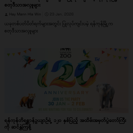
စတုဒီသာအလှူများ
Hay Mann Hla Win
23 Jan, 2026
ယခုတစ်ပတ်ပိတ်ရက်များအတွင်း ပြုလုပ်ကျင်းပမဲ့ ရန်ကုန်မြို့က
စတုဒီသာအလှူများ
ရန်ကုန်တိရစ္ဆာန်ဥယျာဉ်ရဲ့ ၁၂၀ နှစ်ပြည့် အထိမ်းအမှတ်ပွဲတော်ကြီး
ကို ဆင်နွှဲကြစို့