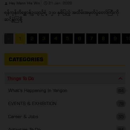
Hay Mann Hla Win
21 Jan, 2026
ရန်ကုန်တိရစ္ဆာန်ဥယျာဉ်ရဲ့ ၁၂၀ နှစ်ပြည့် အထိမ်းအမှတ်ပွဲတော်ကြီးကို
ဆင်နွှဲကြစို့
‹
1
2
3
4
5
6
7
8
9
1
CATEGORIES
Things To Do
What's Happening In Yangon
64
EVENTS & EXHIBITION
79
Career & Jobs
55
Activities To Do
84