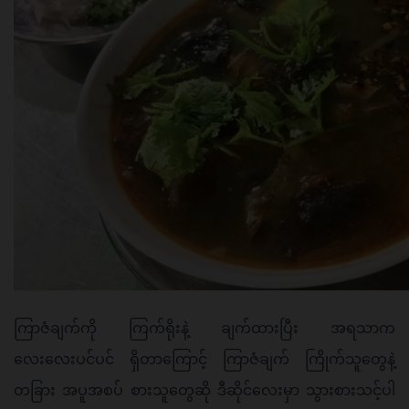
ကြာဇံချက်ကို ကြက်ရိုးနဲ့ ချက်ထားပြီး အရသာက 
လေးလေးပင်ပင် ရှိတာကြောင့် ကြာဇံချက် ကြိုက်သူတွေနဲ့ 
တခြား အပူအစပ် စားသူတွေဆို ဒီဆိုင်လေးမှာ သွားစားသင့်ပါ