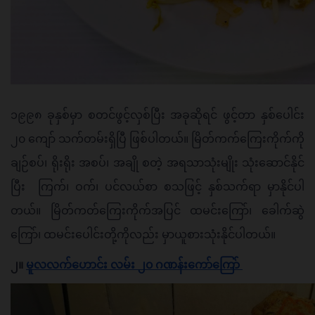
၁၉၉၈ ခုနှစ်မှာ စတင်ဖွင့်လှစ်ပြီး အခုဆိုရင် ဖွင့်တာ နှစ်ပေါင်း 
၂၀ ကျော် သက်တမ်းရှိပြီ ဖြစ်ပါတယ်။ မြိတ်ကက်ကြေးကိုက်ကို 
ချဉ်စပ်၊ ရိုးရိုး အစပ်၊ အချို စတဲ့ အရသာသုံးမျိုး သုံးဆောင်နိုင်
ပြီး  ကြက်၊ ဝက်၊ ပင်လယ်စာ စသဖြင့် နှစ်သက်ရာ မှာနိုင်ပါ
တယ်။ မြိတ်ကတ်ကြေးကိုက်အပြင် ထမင်းကြော်၊ ခေါက်ဆွဲ
ကြော်၊ ထမင်းပေါင်းတို့ကိုလည်း မှာယူစားသုံးနိုင်ပါတယ်။
၂။ 
မူလလက်ဟောင်း လမ်း ၂၀ ဂဏန်းကော်ကြော် 