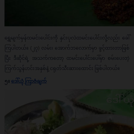
ရွှေမျက်မှန်ထမင်းပေါင်းကို နှင်းပုလဲထမင်းပေါင်းလို့လည်း ခေါ်
ကြပါတယ်။ (၂၇) လမ်း၊ အောက်ဘလောက်မှာ ဖွင့်ထားတာဖြစ်
ပြီး ဒီဆိုင်ရဲ့ အသက်ကတော့ ထမင်းပေါင်းပေါ်မှာ စမ်းပေးတဲ့ 
ကြက်သွန်ဟင်းအနှစ်နဲ့ ငရုတ်သီးဆားထောင်း ဖြစ်ပါတယ်။ 
၅။ 
ဒေါ်ယုံ ကြာဇံချက်