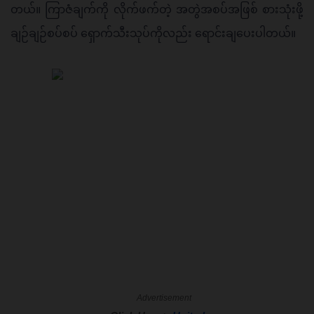
တယ်။ ကြာဇံချက်ကို လိုက်ဖက်တဲ့ အတွဲအစပ်အဖြစ် စားသုံးဖို့ 
ချဉ်ချဉ်စပ်စပ် ရှောက်သီးသုပ်ကိုလည်း ရောင်းချပေးပါတယ်။ 
Advertisement