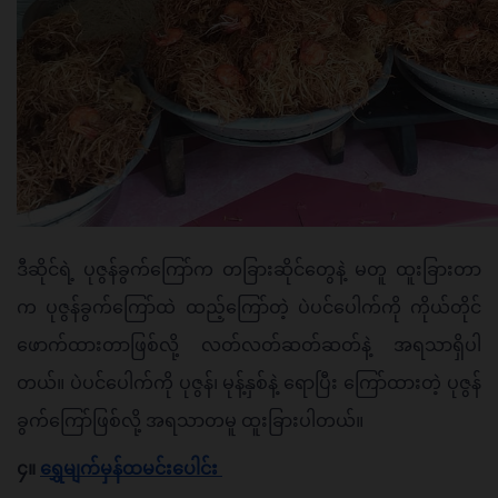
ဒီဆိုင်ရဲ့ ပုဇွန်ခွက်ကြော်က တခြားဆိုင်တွေနဲ့ မတူ ထူးခြားတာ
က ပုဇွန်ခွက်ကြော်ထဲ ထည့်ကြော်တဲ့ ပဲပင်ပေါက်ကို ကိုယ်တိုင်
ဖောက်ထားတာဖြစ်လို့ လတ်လတ်ဆတ်ဆတ်နဲ့ အရသာရှိပါ
တယ်။ ပဲပင်ပေါက်ကို ပုဇွန်၊ မုန့်နှစ်နဲ့ ရောပြီး ကြော်ထားတဲ့ ပုဇွန်
ခွက်ကြော်ဖြစ်လို့ အရသာတမူ ထူးခြားပါတယ်။ 
၄။ 
ရွှေမျက်မှန်ထမင်းပေါင်း 