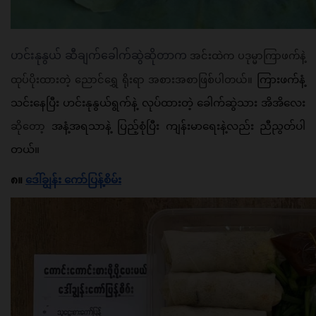
ဟင်းနုနွယ် ဆီချက်ခေါက်ဆွဲဆိုတာက 
အင်းထဲက ပဒုမ္မာကြာဖက်နဲ့ 
ထုပ်ပိုးထားတဲ့ ညောင်ရွှေ ရိုးရာ အစားအစာဖြစ်ပါတယ်။ 
ကြားဖက်နံ့ 
သင်းနေပြီး ဟင်းနုနွယ်ရွက်နဲ့ လုပ်ထားတဲ့ ခေါက်ဆွဲသား အိအိ​လေး
ဆိုတော့ 
​​​​​​​အနံ့အရသာနဲ့ ပြည့်စုံပြီး ကျန်းမာ​ရေးနဲ့လည်း ညီညွတ်ပါ
တယ်။
၈။ 
ဒေါ်ချွန်း ကော်ပြန့်စိမ်း