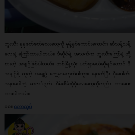
ဘူးသီး နုနုဖတ်ဖတ်လေးတွေကို မုန့်နှစ်ကောင်းကောင်း၊ ဆီသန့်သန့်
လေးနဲ့ ကြော်ထားပါတယ်။ ဒီဆိုင်ရဲ့ အသက်က ဘူးသီးကြော်နဲ့ တို့
စားတဲ့ အချဉ်ဖြစ်ပါတယ်။ တစ်မြို့လုံး ပတ်ရှာမယ်ဆိုရင်တောင် ဒီ
အချဉ်နဲ့ တူတဲ့ အချဉ် တွေ့မှာမဟုတ်ပါဘူး။ နောက်ပြီး ပိုးပေါက်၊ 
အနာမပါတဲ့ ဆလပ်ရွက် စိမ်းစိမ်းစိုစိုလေးတွေကိုလည်း ထားပေး
ထားပါတယ်။
၁၀။ 
တောသုပ်