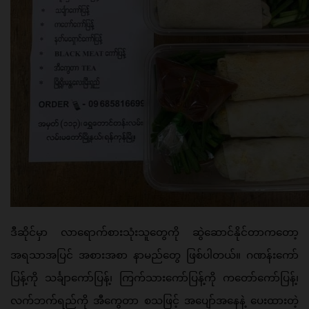
ဒီဆိုင်မှာ လာရောက်စားသုံးသူတွေကို ဆွဲဆောင်နိုင်တာကတော့ 
အရသာအပြင် အစားအစာ နာမည်တွေ ဖြစ်ပါတယ်။ ဂဏန်းကော်
ပြန့်ကို သင်္ချာကော်ပြန့်၊ ကြက်သားကော်ပြန့်ကို ကတော်ကော်ပြန့်၊ 
လက်ဘက်ရည်ကို အီကွေတာ စသဖြင့် အပျော်အနေနဲ့ ပေးထားတဲ့ 