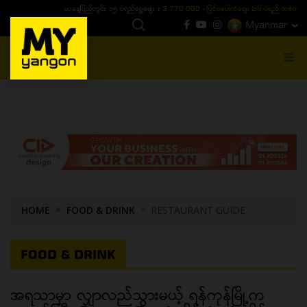
ယနေ့ပြည်တွင်း ၁၅ ပဲရည်ရွှေဈေး :
3,770,000 - ပြင်ပပေါက်စျေး (၁၆ ပဲရည် တစ်ကျပ်
Myanmar
MENU
HOME
FOOD & DRINK
RESTAURANT GUIDE
FOOD & DRINK
အရသာမှာ လျှာလည်သွားမယ့် ရန်ကုန်မြို့က