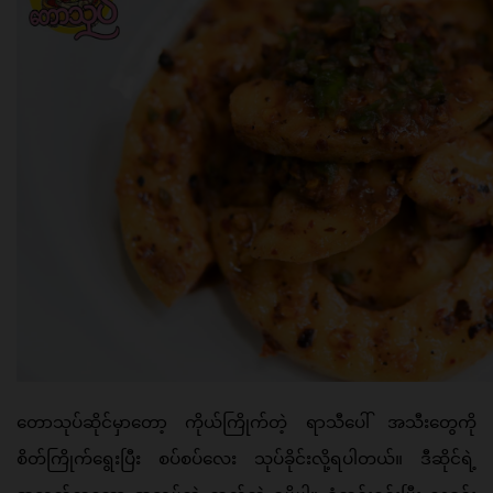
တောသုပ်ဆိုင်မှာတော့ ကိုယ်ကြိုက်တဲ့ ရာသီပေါ် အသီးတွေကို 
စိတ်ကြိုက်ရွေးပြီး စပ်စပ်လေး သုပ်ခိုင်းလို့ရပါတယ်။ ဒီဆိုင်ရဲ့ 