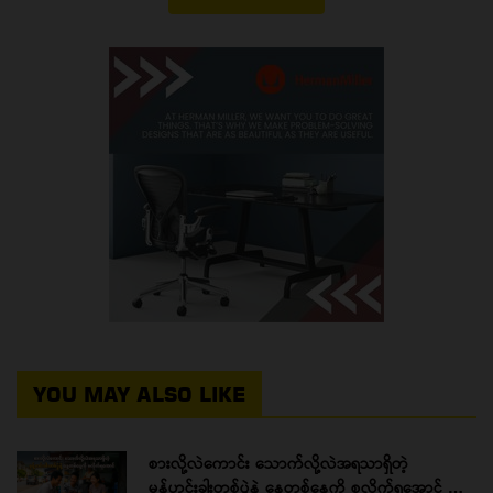
YOU MAY ALSO LIKE
စားလို့လဲကောင်း သောက်လို့လဲအရသာရှိတဲ့
မုန့်ဟင်းခါးတစ်ပွဲနဲ့ နေ့တစ်နေ့ကို စလိုက်ရအောင် …