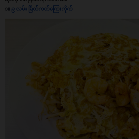
၁။ 
၉ လမ်း မြိတ်ကတ်ကြေးကိုက်