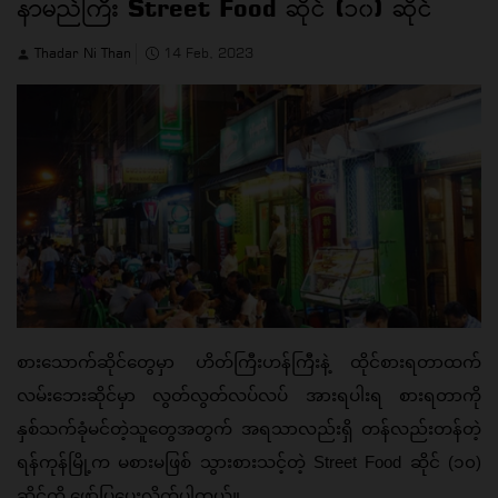
နာမည်ကြီး Street Food ဆိုင် (၁၀) ဆိုင်
Thadar Ni Than
14 Feb, 2023
စားသောက်ဆိုင်တွေမှာ ဟိတ်ကြီးဟန်ကြီးနဲ့ ထိုင်စားရတာထက် 
လမ်းဘေးဆိုင်မှာ လွတ်လွတ်လပ်လပ် အားရပါးရ စားရတာကို 
နှစ်သက်ခုံမင်တဲ့သူတွေအတွက် အရသာလည်းရှိ တန်လည်းတန်တဲ့ 
ရန်ကုန်မြို့က မစားမဖြစ် သွားစားသင့်တဲ့ Street Food ဆိုင် (၁၀) 
ဆိုင်ကို ဖော်ပြပေးလိုက်ပါတယ်။