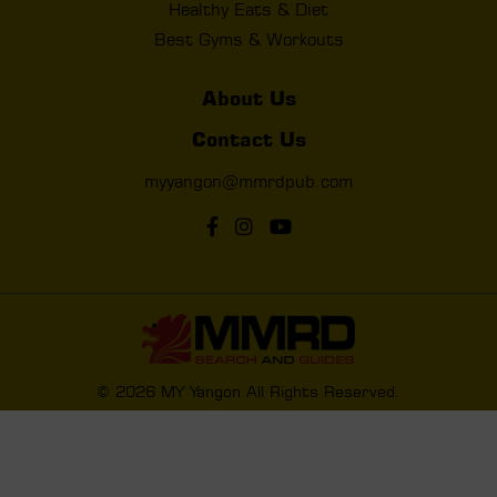
Healthy Eats & Diet
Best Gyms & Workouts
About Us
Contact Us
myyangon@mmrdpub.com
© 2026 MY Yangon All Rights Reserved.