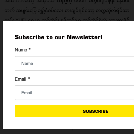
အသက်ကတော့ အသုပ်ထဲ ထည့်တဲ့ ငပိပါ။ ခံတွင်းရှင်းပြီး နေခင်း
ဘက် အပျင်းပြေ ချဉ်ငံစပ်လေး စားချင်ရင်တော့ တက္ကသိုလ်ရိပ်သာ
လမ်း YUFL ရှေ့မှာ တစ်ဆိုင်၊ ရန်ကင်းမှာ တစ်ဆိုင်ရှိလို့ သွားစားနိုင်
ပါတယ်။ 
Subscribe to our Newsletter!
⇐ PREVIOUS
NEXT
⇒
Name
*
Read 7528 times
Email
*
POPULAR ARTICLES
၂၀,၀၀၀ အောက်နဲ့ ဟော့ပေါ့၊ အကင်ဘူဖေး အဝစားလို့
SUBSCRIBE
ရမယ့် ဆိုင် (၇) ဆိုင်
Thadar Ni Than
16 Mar, 2023