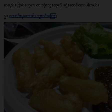
နာမည်ပြောင်တွေက စားသုံးသူတွေကို ဆွဲဆောင်ထားပါတယ်။
၉။ 
ကောင်းမှကောင်း ဘူးသီးကြော်