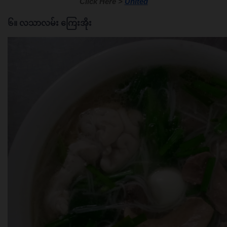
Click Here > 
United
၆။ လသာလမ်း ကြေးအိုး