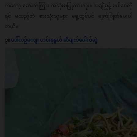
ကတော့ ဆေးသကြား အသုံးမပြုထားဘူး။ အချိုမှုန့် မပါစေလို
ရင် မထည့်ဘဲ စားသုံးသူများ ရှေ့တွင်ပင် ချက်ပြုတ်ပေးပါ
တယ်။ 
၇။ 
ဒေါ်ယဉ်ကျေး ဟင်းနုနွယ် ဆီချက်ခေါက်ဆွဲ