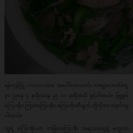
ရန်ကုန်မြို့၊ လသာလမ်းမ အပေါ်ဘလောက်၊ ကမ္ဘောဇဘဏ်ရှေ့
မှာ ညနေ ၄ နာရီကနေ ည ၁၁ နာရီအထိ ဖွင့်ပါတယ်။ မြူစွမ်
ကြေးအိုး၊ ကြာဇံကြေးအိုး၊ ကြေးအိုးဆီချက် တို့ကိုသာ ရောင်းချ
ပါတယ်။
သူ့ရဲ့ ကြေးအိုးဟာ တခြားကြေးအိုး အရသာတွေနဲ့ မတူတာ