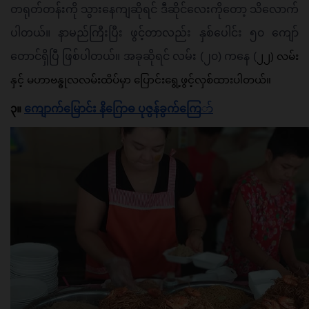
တရုတ်တန်းကို သွားနေကျဆိုရင် ဒီဆိုင်လေးကိုတော့ သိလောက်
ပါတယ်။ နာမည်ကြီးပြီး ဖွင့်တာလည်း နှစ်ပေါင်း ၅၀ ကျော်
တောင်ရှိပြီ ဖြစ်ပါတယ်။ အခုဆိုရင် လမ်း (၂၀) ကနေ (
၂၂) လမ်း
နှင့် မဟာဗန္ဓုလလမ်းထိပ်မှာ ပြောင်းရွေ့ဖွင့်လှစ်ထားပါတယ်။
၃။ 
ကျောက်မြောင်း နိဂြောဓ ပုဇွန်ခွက်ကြေ
ာ်