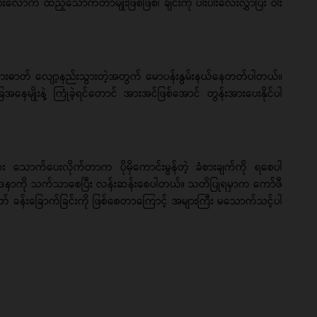
လောက် ထည့်သောက်တာမျိုးဖြစ်ဖြစ်၊ ချင်းကို ပါးပါးလေးလွှာပြီး ဝါး
ားဓာတ် လျော့နည်းသွားတဲ့အတွက် မောပန်းနွမ်းနယ်နေတတ်ပါတယ်။
ေအနေမျိုးနဲ့ ကြုံခဲ့ရင်တောင် အားအင်ဖြစ်အောင် တွန်းအားပေးနိုင်ပါ
ူလေး သောက်ပေးလိုက်တာက ပိုမိုကောင်းမွန်တဲ့ ခံစားချက်ကို ရစေပါ
ဝေဒနာကို သက်သာစေပြီး လန်းဆန်းစေပါတယ်။ သတိပြုရမှာက ကော်ဖီ
 ခန်းခြောက်ခြင်းကို ဖြစ်စေတာကြောင့် အများကြီး မသောက်သင့်ပါ