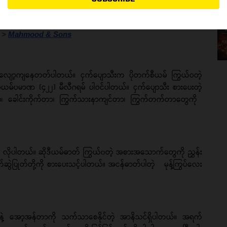
Advertisement
 > 
Mahmood & Sons
 လျော့ကျနေတတ်ပါတယ်။ ငှက်ပျောသီးက ပိုတက်စီယမ် ကြွယ်ဝတဲ့
တက်စီယမ်ပမာဏ (၄၂၂) မီလီဂရမ် ပါဝင်ပါတယ်။ ငှက်ပျောသီး စားပေးတဲ့
ဲတာ၊ ခေါင်းကိုက်တာ၊ ကြွက်သားနာကျင်တာ၊ ကြွက်တက်တာတွေကို
ု့ လိုပါတယ်။ ဆိုဒီယမ်ဓာတ် ကြွယ်၀တဲ့ အစားအသောက်တွေကို ညွှန်း
်ဆွဲပြုတ်တို့ကို စားပေးသင့်ပါတယ်။ အငန်ဓာတ်ပါတဲ့ မုန့်ကြွပ်လေး
ဲ့ အော့အန်တာကို သက်သာစေနိုင်တဲ့ အာနိသင်ရှိပါတယ်။ အရက်