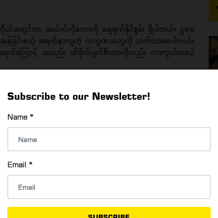
ကိုယ်အတွင်းက အယ်လ်ကိုဟောကို ချေဖျက်နိုင်စွမ်း ရှိပါတယ်။ ဥစား
း၊ အော့အန်ခြင်းစတဲ့ အရက်နာကျတဲ့ လက္ခဏာတွေကို သက်သာစေပါတယ်။
်ကြောင့် အသည်း ထိခိုက်ပျက်စီးတာကိုလည်း ကာကွယ်ပေးပါ
Subscribe to our Newsletter!
Name
*
Email
*
SUBSCRIBE