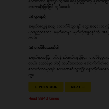
သောက်တာ များသွားတဲ့အခါ ရေနွေးပူပူထဲကို ချင်းတစ်ပြား
စားတာမျိုးဖြစ်ဖြစ် လုပ်ပေးပါ။
(၇) ပျားရည်
အရက်အလွန်အကျွံ သောက်မိသွားရင် သွေးအတွင်း သကြ
ပျားရည်ကတော့ မနက်ခင်းမှာ မျက်လုံးမဖွင့်နိုင်တဲ့ အခြ
တယ်။
(၈) ကော်ဖီသောက်ပါ
အရက်နာကျပြီး ပင်ပန်းနွမ်းနယ်နေချိန်မှာ ကော်ဖီပူပ
တယ်။ ကော်ဖီမှာ ပါတဲ့ ကဖင်းဓာတ်က ခေါင်းကိုက်တဲ့
သောက်တာများရင် ခဏခဏဆီးသွားပြီး ခန္ဓာကိုယ်ရေဓာတ်
ဘူး။
⇐ PREVIOUS
NEXT
⇒
Read 3846 times