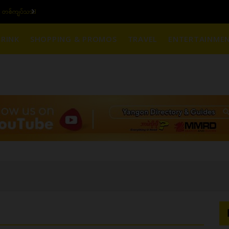
၆ ပဲရည် တစ်ကျပ်သား)
ယ
RINK
SHOPPING & PROMOS
TRAVEL
ENTERTAINME