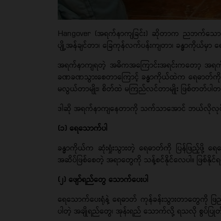
Hangover (အရက်နာကျခြင်း) ဆိုတာက ညဘက်သောက်တာ
ပျို့အန်ချင်တာ၊ ခြေကုန်လက်ပန်းကျတာ၊ ခန္ဓာကိုယ်မှာ
အရက်နာကျရတဲ့ အဓိကအကြောင်းအရင်းကတော့ အရက်ထဲမှာပ
ခဏခဏသွားစေတာကြောင့် ခန္ဓာကိုယ်ထဲက ရေဓာတ်ကို ဆုံးရှ
မလွယ်တာမျိုး၊ စိတ်ထဲ မကြည်လင်တာမျိုး ဖြစ်တတ်ပ
ဒါဆို အရက်နာကျနေတာကို သက်သာအောင် ဘယ်လိုလုပ
(၁) ရေသောက်ပါ
ခန္ဓာကိုယ်က ဆုံးရှုံးသွားတဲ့ ရေဓာတ်ကို ပြန်ဖြည့်ဖိ
အဆိပ်ဖြစ်စေတဲ့ အရာတွေကို သန့်စင်နိုင်လေပါ။ ဖြစ်န
(၂) ဖျော်ရည်တွေ သောက်ပေးပါ
ရေသောက်ပေးရုံနဲ့ ရေဓာတ် ကုန်ခန်းသွားတာတွေကို ဖြည့်နို
ပါတဲ့ အချိုရည်တွေ၊ အုန်းရည် သောက်လို့ ရသလို စွပ်ပ