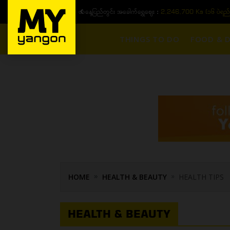
ယနေ့ပြည်တွင်း ၁၅ ပဲရည်ရွှေဈေး :
3,770,000 - ပြင်ပပေါက်စျေး (၁
THINGS TO DO
FOOD & D
HOME
HEALTH & BEAUTY
HEALTH TIPS
HEALTH & BEAUTY