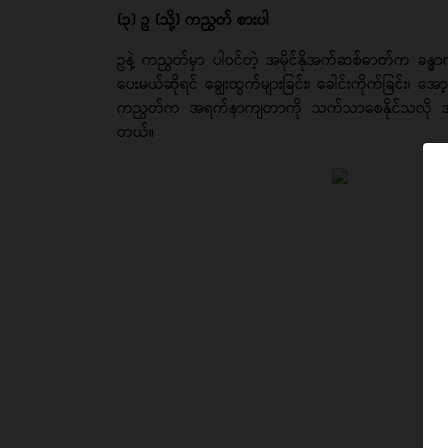
(၃) ဥ (သို့) ကညွတ် စားပါ
ဥနဲ့ ကညွတ်မှာ ပါဝင်တဲ့ အမိုင်နိုအက်ဆစ်ဓာတ်က ခန္ဓာ
ပေးမယ်ဆိုရင် ချွေးထွက်များခြင်း၊ ခေါင်းကိုက်ခြင်
ကညွတ်က အရက်နာကျတာကို သက်သာစေနိုင်သလို အရက
တယ်။