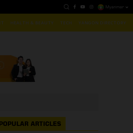
Myanmar
နေ့ကမ္ဘာ့ရွှေဈေး :
$1901 ( တစ်အောင်စလျှင် )
NT
HEALTH & BEAUTY
TECH
YANGON DIRECTORY
POPULAR ARTICLES