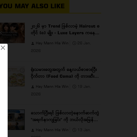
YOU MAY ALSO LIKE
၂၀၂၆ မှာ Trend ဖြစ်လာမဲ့ Haircut စ
တိုင် (၈) မျိုး - Luxe Layers ကနေ
Micro Bobs အထိ
Hay Mann Hla Win
26 Jan,
×
2026
ရုံးသမားတွေအတွက် နေ့လယ်စာစားပြီး
ငိုက်တာ (Food Coma) ကို တားဆီးပေး
မဲ့ Healthy Lunch Options
Hay Mann Hla Win
19 Jan,
2026
သောက်ပြီးရင် ဖြစ်လာတဲ့နောက်ဆက်တွဲ
"အရက်နာကျခြင်း" ကို ဘယ်လိုအမြန်ဆုံး
ကုစားမလဲ?
Hay Mann Hla Win
13 Jan,