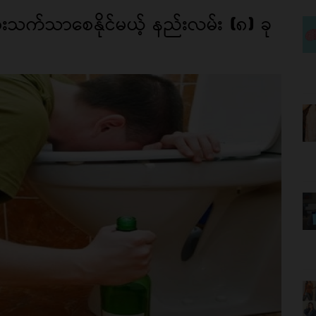
းသက်သာစေနိုင်မယ့် နည်းလမ်း (၈) ခု