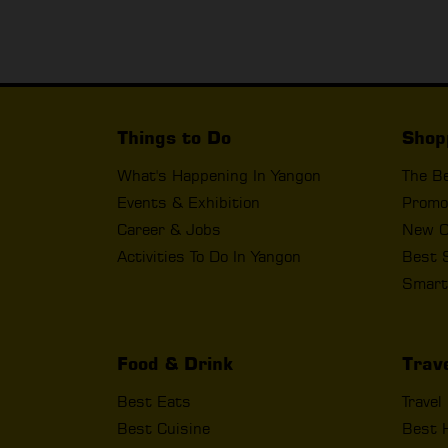
Things to Do
Shop
What's Happening In Yangon
The B
Events & Exhibition
Promo
Career & Jobs
New O
Activities To Do In Yangon
Best 
Smart
Food & Drink
Trav
Best Eats
Travel
Best Cuisine
Best 