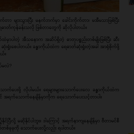
 များသွားပြီး မနက်ဘက်မှာ ခေါင်းကိုက်တာ၊ မအီမသာဖြစ်ပြီး
 ရေဓာတ်ကုန်ခန်းသလို ဖြစ်တာတွေကို ဆိုလိုပါတယ်။
ါတဲ့ အီသနောက အဆိပ်ရှိတဲ့ ဓာတုပစ္စည်းတစ်မျိုးဖြစ်ပြီး ဆီး
ုံးစေပါတယ်။ ခန္ဓာကိုယ်ထဲက ရေဓာတ်ဆုံးရှုံးတဲ့အခါ အာရုံစိုက်ဖို့
ါတယ်။
်မလဲ?
ု့ ရေသောက်ပေးဖို့ လိုပါမယ်။ ရေများများသောက်ပေးလေ ခန္ဓာကိုယ်ထဲက
ိုင်ရင် အရက်သောက်နေချိန်မှာကိုက ရေသောက်ပေးသင့်တာပါ။
င်ပြီလို့ မဆိုနိုင်ပါဘူး။ ဒါကြောင့် အရက်နာကျနေချိန်မှာ ဗီတာမင်စီ
ြုတ်တစ်ခုခုကို သောက်ပေးလို့လည်း ရပါတယ်။