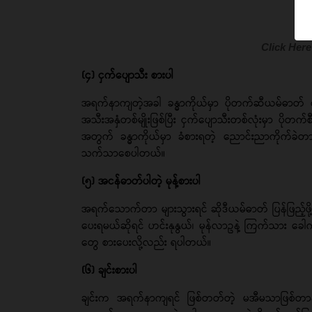
Click Here
(၄) ငှက်ပျောသီး စားပါ
အရက်နာကျတဲ့အခါ ခန္ဓာကိုယ်မှာ ပိုတက်ဆီယမ်ဓာတ်
အသီးအနှံတစ်မျိုးဖြစ်ပြီး ငှက်ပျောသီးတစ်လုံးမှာ ပို
အတွက် ခန္ဓာကိုယ်မှာ ခံစားရတဲ့ ညောင်းညာကိုက်ခ
သက်သာစေပါတယ်။
(၅) အငန်ဓာတ်ပါတဲ့ မုန့်စားပါ
အရက်သောက်တာ များသွားရင် ဆိုဒီယမ်ဓာတ် ပြန်ဖြည့်ဖိ
ပေးရမယ်ဆိုရင် ဟင်းနုနွယ်၊ မုန်လာဥနဲ့ ကြက်သား ခေါက
တွေ စားပေးလို့လည်း ရပါတယ်။
(၆) ချင်းစားပါ
ချင်းက အရက်နာကျရင် ဖြစ်တတ်တဲ့ မအီမသာဖြစ်တာန