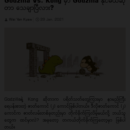
Godzilla Vs. Kong မှာ Godzilla နိုင်မယ်ဆို
တာ ‌သေချာပြီလား?
Wai Yan Kyaw
29 Jan, 2021
Godzillaနဲ့ Kong ဆိုတာက ပရိတ်သတ်တွေကြားမှာ နာမည်ကြီး
ရေပန်းစားတဲ့ ဇာတ်ကောင် (၂) ကောင်ဖြစ်ပါတယ်။ ဒီလိုဇာတ်ကောင် (၂)
ကောင်က ဇာတ်လမ်းတစ်ခုတည်းမှာ တိုက်ခိုက်ကြလိမ့်မယ်လို့ ဘယ်သူ
တွေက ထင်မှာလဲ? အခုတော့ တကယ်တိုက်ခိုက်ကြတော့မှာ ဖြစ်ပါ
တယ်။