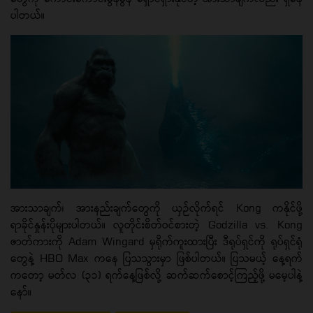
ပါတယ်။
အားသာချက်၊ အားနည်းချက်တွေကို ယှဉ်လိုက်ရင် Kong ကနိုင်ဖို့
ရာခိုင်နှုန်းပိုများပါတယ်။ လူတိုင်းစိတ်ဝင်စားတဲ့ Godzilla vs. Kong
ဇာတ်ကားကို Adam Wingard မှရိုက်ကူးထားပြီး ဒီရုပ်ရှင်ကို ရုပ်ရှင်ရုံ
တွေနဲ့ HBO Max ကနေ ပြသသွားမှာ ဖြစ်ပါတယ်။ ပြသမယ့် နေ့ရက်
ကတော့ မတ်လ (၃၁) ရက်နေ့ဖြစ်လို့ ဆက်ဆက်စောင့်ကြည့်ဖို့ မမေ့ပါနဲ့
နော်။