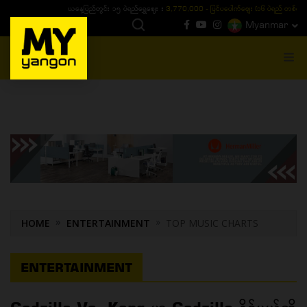
ယနေ့ပြည်တွင်း ၁၅ ပဲရည်ရွှေဈေး :
3,770,000 - ပြင်ပပေါက်စျေး (၁၆ ပဲရည် တစ်ကျပ်
Myanmar
MENU
HOME
ENTERTAINMENT
TOP MUSIC CHARTS
ENTERTAINMENT