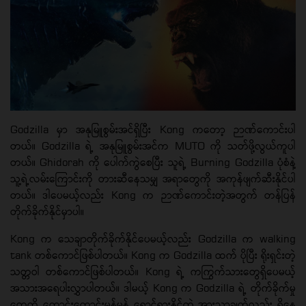
Godzilla မှာ အနုမြူစွမ်းအင်ရှိပြီး Kong ကတော့ ဉာဏ်ကောင်းပါ
တယ်။ Godzilla ရဲ့ အနုမြူစွမ်းအင်က MUTO ကို သတ်ဖို့လွယ်ကူပါ
တယ်။ Ghidorah ကို ပေါက်ကွဲစေပြီး သူရဲ့ Burning Godzilla ပုံစံနဲ့
သူ့ရဲ့လမ်းကြောင်းကို တားဆီနေသမျှ အရာတွေကို အကုန်ဖျက်ဆီးနိုင်ပါ
တယ်။ ဒါပေမယ့်လည်း Kong က ဉာဏ်ကောင်းတဲ့အတွက် တန်ပြန်
တိုက်ခိုက်နိုင်မှာပါ။
Kong က သေချာတိုက်ခိုက်နိုင်ပေမယ့်လည်း Godzilla က walking
tank တစ်ကောင်ဖြစ်ပါတယ်။ Kong က Godzilla ထက် ပိုပြီး ရိုးရှင်းတဲ့
သတ္တဝါ တစ်ကောင်ဖြစ်ပါတယ်။ Kong ရဲ့ ကကြွက်သားတွေရှိပေမယ့်
အသားအရေပါးလွှာပါတယ်။ ဒါမယ့် Kong က Godzilla ရဲ့ တိုက်ခိုက်မှု
တွေကို ကောင်းကောင်းမွန်မွန် ရှောင်ရှားနိုင်တဲ့ အားသာချက်လည်း ရှိနေ