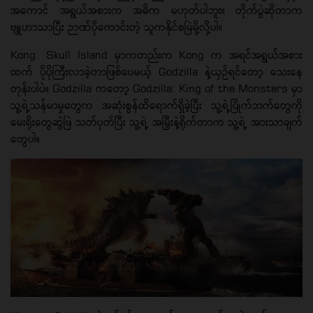
အကောင် အရွယ်အစားက အဓိက မဟုတ်ပါဘူး။ တိုက်ပွဲဆိုတာက
ဗျူဟာသာပြီး ဉာဏ်ပိုကောင်းတဲ့ သူကနိုင်စမြဲမို့လို့ပါ။
Kong: Skull Island မှာကတည်းက Kong က အရင်အရွယ်အစား
ထက် ပိုပိုကြီးလာခဲ့တာဖြစ်ပေမယ့် Godzilla နဲ့ယှဉ်ရင်တော့ သေးနေ
တုန်းပါပဲ။ Godzilla ကတော့ Godzilla: King of the Monsters မှာ
သူ့ရဲ့သန်မာမှုတွေက အဆုံးစွန်ထိရောက်ရှိခဲ့ပြီး သူ့ရဲ့ပြိုက်ဘက်တွေကို
မေးရိုးတွေဆွဲဖြဲ သတ်ပုတ်ပြီး သူ့ရဲ့ အမြှီးနဲ့ရိုက်တာက သူ့ရဲ့ အားသာချက်
တွေပါ။