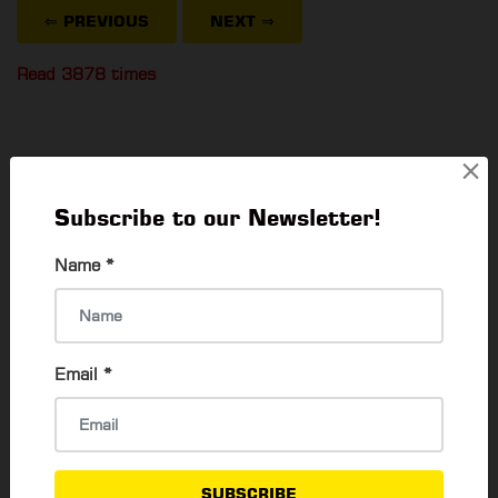
⇐ PREVIOUS
NEXT
⇒
Read 3878 times
×
POPULAR ARTICLES
Subscribe to our Newsletter!
ရုပ်ရှင်ချစ်သူတွေမဖြစ်မနေသိထားရမယ့် Telegram
Name
*
Channel များ
Aung Myo Hein
7 Jun, 2021
Email
*
Channel Myanmar ရဲ့ ပထမဆုံး Official
Mobile App
Thadar Ni Than
10 Feb, 2024
SUBSCRIBE