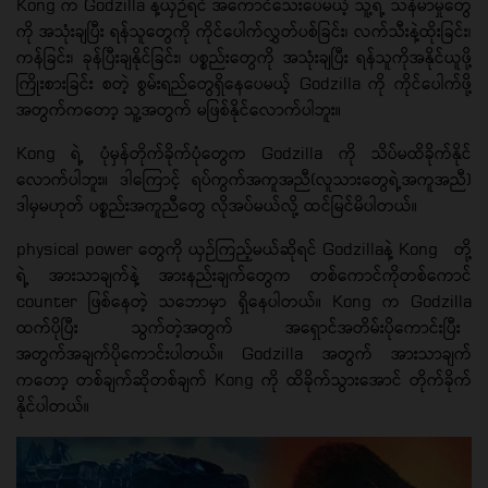
Kong က Godzilla နဲ့ယှဉ်ရင် အကောင်သေးပေမယ့် သူ့ရဲ့ သန်မာမှုတွေ
ကို အသုံးချပြီး ရန်သူတွေကို ကိုင်ပေါက်လွှတ်ပစ်ခြင်း၊ လက်သီးနဲ့ထိုးခြင်း၊
ကန်ခြင်း၊ ခုန်ပြီးချနိုင်ခြင်း၊ ပစ္စည်းတွေကို အသုံးချပြီး ရန်သူကိုအနိုင်ယူဖို့
ကြိုးစားခြင်း စတဲ့ စွမ်းရည်တွေရှိနေပေမယ့် Godzilla ကို ကိုင်ပေါက်ဖို့
အတွက်ကတော့ သူ့အတွက် မဖြစ်နိုင်လောက်ပါဘူး။
Kong ရဲ့ ပုံမှန်တိုက်ခိုက်ပုံတွေက Godzilla ကို သိပ်မထိခိုက်နိုင်
လောက်ပါဘူး။ ဒါကြောင့် ရပ်ကွက်အကူအညီ(လူသားတွေရဲ့အကူအညီ)
ဒါမှမဟုတ် ပစ္စည်းအကူညီတွေ လိုအပ်မယ်လို့ ထင်မြင်မိပါတယ်။
physical power တွေကို ယှဉ်ကြည့်မယ်ဆိုရင် Godzillaနဲ့ Kong တို့
ရဲ့ အားသာချက်နဲ့ အားနည်းချက်တွေက တစ်ကောင်ကိုတစ်ကောင်
counter ဖြစ်နေတဲ့ သဘောမှာ ရှိနေပါတယ်။ Kong က Godzilla
ထက်ပိုပြီး သွက်တဲ့အတွက် အရှောင်အတိမ်းပိုကောင်းပြီး
အတွက်အချက်ပိုကောင်းပါတယ်။ Godzilla အတွက် အားသာချက်
ကတော့ တစ်ချက်ဆိုတစ်ချက် Kong ကို ထိခိုက်သွားအောင် တိုက်ခိုက်
နိုင်ပါတယ်။