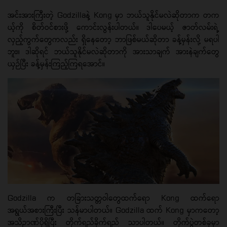
အင်းအားကြီးတဲ့ Godzillaနဲ့ Kong မှာ ဘယ်သူနိုင်မလဲဆိုတာက တက
ယ့်ကို စိတ်ဝင်စားဖို့ ကောင်းလွန်းပါတယ်။ ဒါပေမယ့် ဇာတ်လမ်းရဲ့
လှည့်ကွက်တွေကလည်း ရှိနေတော့ ဘာဖြစ်မယ်ဆိုတာ ခန့်မှန်းလို့ မရပါ
ဘူး။ ဒါဆိုရင် ဘယ်သူနိုင်မလဲဆိုတာကို အားသာချက် အားနဲချက်တွေ
ယှဉ်ပြီး ခန့်မှန်းကြည့်ကြရအောင်။
Godzilla က တခြားသတ္တဝါတွေထက်ရော Kong ထက်ရော
အရွယ်အစားကြီးပြီး သန်မာပါတယ်။ Godzilla ထက် Kong မှာကတော့
အသိဉာဏ်ပိုရှိပြီး တိုက်ရည်ခိုက်ရည် သာပါတယ်။ တိုက်ပွဲတစ်ခုမှာ