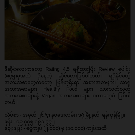
ဒီဆိုင်လေးကတော့ Rating 4.5 ရရှိထားပြီး Review ပေါင်း 
(၈၄၅)ခုအထိ ရှိနေတဲ့ ဆိုင်လေးဖြစ်ပါတယ်။ ရရှိနိုင်မယ့် 
အစားအစာတွေကတော့ မြန်မာ့ရိုးရာ အစားအစာများ၊ အာရှ
အစားအစာများ၊ Healthy Food များ၊ သားသတ်လွတ် 
အစားအစာများနဲ့ Vegan အစားအစာများ စတာတွေပဲ ဖြစ်ပါ
တယ်။ 
လိပ်စာ - အမှတ် ၂၆/၄၊ နဝဒေးလမ်း၊ ဒဂုံမြို့နယ်၊ ရန်ကုန်မြို့။ 
ဖုန်း - ၀၉ ၇၇၅ ၁၉၁ ၇၇၂ 
ဈေးနှုန်း - ငွေကျပ် (၂,၀၀၀) မှ (၁၀,၀၀၀) ကျပ်အထိ 