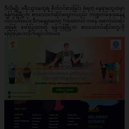
ဒီလိုမျိုး ခရီးသွားတွေရဲ့ စိတ်ဝင်စားခြင်း ခံရတဲ့ နေရာတွေထဲမှာ 
ရန်ကုန်မြို့က စားသောက်ဆိုင်တွေကလည်း ကဏ္ဍတစ်ခုအနေနဲ့ 
ပါဝင်ပါတယ်။ ဒီကနေ့မှာတော့ Tripadvisor ကနေ အကောင်းဆုံး
အဖြစ် ဖော်ပြထားတဲ့ ရန်ကုန်မြို့က စားသောက်ဆိုင်တွေကို 
ပြောပြပေးလိုက်ချင်ပါတယ်။ 