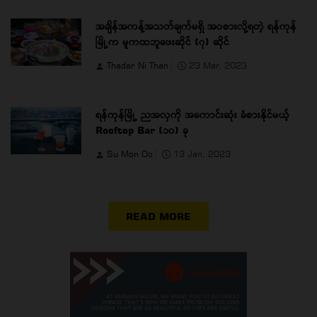
အချိန်အကန့်အသတ်ချက်မရှိ အ၀စားလို့ရတဲ့ ရန်ကုန်
မြို့က မူကထဘူဖေးဆိုင် (၇) ဆိုင်
Thadar Ni Than
23 Mar, 2023
ရန်ကုန်မြို့ ညအလှကို အကောင်းဆုံး ခံစားနိုင်မယ့်
Rooftop Bar (၁၀) ခု
Su Mon Oo
13 Jan, 2023
READ MORE