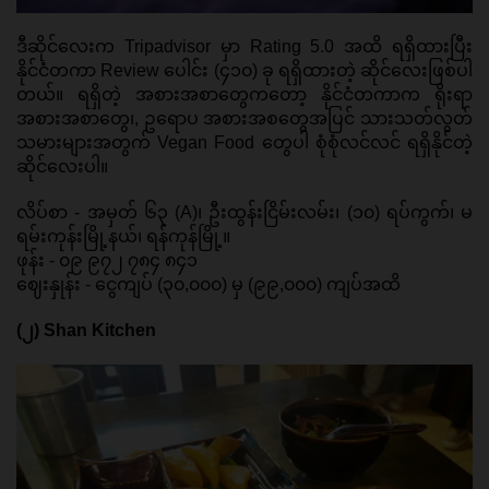
ဒီဆိုင်လေးက Tripadvisor မှာ Rating 5.0 အထိ ရရှိထားပြီး 
နိုင်ငံတကာ Review ပေါင်း (၄၁၀) ခု ရရှိထားတဲ့ ဆိုင်လေးဖြစ်ပါ
တယ်။ ရရှိတဲ့ အစားအစာတွေကတော့ နိုင်ငံတကာက ရိုးရာ 
အစားအစာတွေ၊, ဥရောပ အစားအစတွေအပြင် သားသတ်လွတ်
သမားများအတွက် Vegan Food တွေပါ စုံစုံလင်လင် ရရှိနိုင်တဲ့ 
ဆိုင်လေးပါ။ 
လိပ်စာ - အမှတ် ၆၃ (A)၊ ဦးထွန်းငြိမ်းလမ်း၊ (၁၀) ရပ်ကွက်၊ မ
ရမ်းကုန်းမြို့နယ်၊ ရန်ကုန်မြို့။ 
ဖုန်း - ၀၉ ၉၇၂ ၇၈၄ ၈၄၁ 
ဈေးနှုန်း - ငွေကျပ် (၃၀,၀၀၀) မှ (၉၉,၀၀၀) ကျပ်အထိ 
(၂) Shan Kitchen 