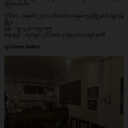
ဆိုင်လေးပါ။ 
လိပ်စာ - အမှတ် (၂၀)၊ မလိခလမ်း၊ မရမ်းကုန်းမြို့နယ်၊ ရန်ကုန်
မြို့။ 
ဖုန်း - ၀၉ ၄၂၁ ၀၀၅ ၀၈၅ 
ဈေးနှုန်း - ငွေကျပ် (၂၆,၀၀၀) မှ (၇၉,၀၀၀) ကျပ်အထိ 
(၄) Green Gallery 