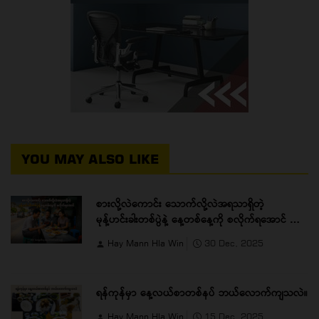
YOU MAY ALSO LIKE
စားလို့လဲကောင်း သောက်လို့လဲအရသာရှိတဲ့
မုန့်ဟင်းခါးတစ်ပွဲနဲ့ နေ့တစ်နေ့ကို စလိုက်ရအောင် …
Hay Mann Hla Win
30 Dec, 2025
ရန်ကုန်မှာ နေ့လယ်စာတစ်နပ် ဘယ်လောက်ကျသလဲ။
Hay Mann Hla Win
15 Dec, 2025