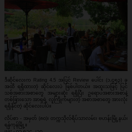
ဒီဆိုင်လေးက Rating 4.5 အပြင် Review ပေါင်း (၁,၄၅၃) ခု
အထိ ရရှိထားတဲ့ ဆိုင်လေးပဲ ဖြစ်ပါတယ်။ အထူးသဖြင့် ပြင်
သစ်အစားအစာတွေ အများဆုံး ရရှိပြီး ဥရောပအစားအစာနဲ့ 
တစ်ခြားသော အာရှရဲ့ လူကြိုက်များတဲ့ အစာအစာတွေ အားလုံး 
ရရှိနိုင်တဲ့ ဆိုင်လေးပါပဲ။ 
လိပ်စာ - အမှတ် (၈၀)၊ တက္ကသိုလ်ရိပ်သာလမ်း၊ ဗဟန်းမြို့နယ်၊ 
ရန်ကုန်မြို့။ 
ဖုန်း - ၀၁ ၅၁၄ ၂၃၀ 