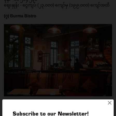
ဈေးနှုန်း - ငွေကျပ် (၂၃,၀၀၀) ကျော်မှ (၁၉၉,၀၀၀) ကျော်အထိ 
(၇) Burma Bistro 
×
ဒီဆိုင်လေးက မြန်မာ့အစားအစာ အစုံအလင်ကို ထူးခြားဆန်း
သစ်ထားတဲ့ ဆိုင်လေးတစ်ဆိုင်ပဲ ဖြစ်ပါတယ်။ မြန်မာ့ရိုးရာ 
Subscribe to our Newsletter!
စားစရာတွေအပြင် Cocktail အစုံအလင်နဲ့ Bar Counter လေး