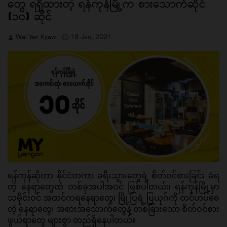
တွေ ရရှိထားတဲ့ ရန်ကုန်မြို့က စားသောက်ဆိုင်
(၁၀) ဆိုင်
Wai Yan Kyaw
18 Jan, 2021
ရန်ကုန်ဆိုတာ နိုင်ငံတကာ ခရီးသွားတွေရဲ့ စိတ်ဝင်စားခြင်း ခံရ
တဲ့ နေရာတွေထဲ တစ်ခုအပါအဝင် ဖြစ်ပါတယ်။ ရန်ကုန်မြို့မှာ 
သမိုင်းဝင် အထင်ကရနေရာတွေ၊ မြို့ပြရဲ့ ပြယုဂ်ကို ထင်ဟပ်စေ
တဲ့ နေရာတွေ၊ အစားအသောက်တွေနဲ့ တစ်ခြားသော စိတ်ဝင်စား
ဖွယ်ရာတွေ များစွာ တည်ရှိနေပါတယ်။ 