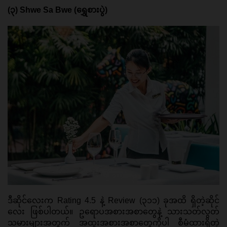
(၃) Shwe Sa Bwe (ရွှေစားပွဲ) 
ဒီဆိုင်လေးက Rating 4.5 နဲ့ Review (၃၁၁) ခုအထိ ရှိတဲ့ဆိုင်
လေး ဖြစ်ပါတယ်။ ဥရောပအစားအစာတွေနဲ့ သားသတ်လွတ်
သမားများအတွက် အထူးအစားအစာတွေကိုပါ စီမံထားရှိတဲ့ 