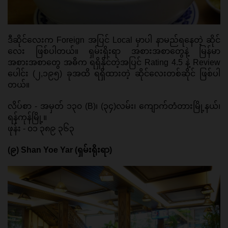
ဒီဆိုင်လေးက Foreign အပြင် Local မှာပါ နာမည်ရနေတဲ့ ဆိုင်
လေး ဖြစ်ပါတယ်။ ရှမ်းရိုးရာ အစားအစာတွေနဲ့ မြန်မာ
အစားအစာတွေ အဓိက ရရှိနိုင်တဲ့အပြင် Rating 4.5 နဲ့ Review 
ပေါင်း (၂,၁၉၅) ခုအထိ ရရှိထားတဲ့ ဆိုင်လေးတစ်ဆိုင် ဖြစ်ပါ
တယ်။ 
လိပ်စာ - အမှတ် ၁၃၀ (B)၊ (၃၄)လမ်း၊ ကျောက်တံတားမြို့နယ်၊ 
ရန်ကုန်မြို့။ 
ဖုန်း - ၀၁ ၃၈၉ ၃၆၃ 
(၉) Shan Yoe Yar (ရှမ်းရိုးရာ)