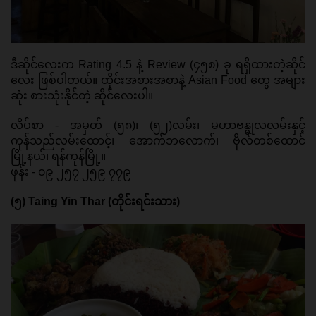
ဒီဆိုင်လေးက Rating 4.5 နဲ့ Review (၄၅၈) ခု ရရှိထားတဲ့ဆိုင်
လေး ဖြစ်ပါတယ်။ ထိုင်းအစားအစာနဲ့ Asian Food တွေ အများ
ဆုံး စားသုံးနိုင်တဲ့ ဆိုင်လေးပါ။ 
လိပ်စာ - အမှတ် (၅၈)၊ (၅၂)လမ်း၊ မဟာဗန္ဓုလလမ်းနှင့် 
ကုန်သည်လမ်းထောင့်၊ အောက်ဘလောက်၊ ဗိုလ်တစ်ထောင်
မြို့နယ်၊ ရန်ကုန်မြို့။ 
ဖုန်း - ၀၉ ၂၅၇ ၂၅၉ ၇၇၉ 
(
၅) Taing Yin Thar (တိုင်းရင်းသား)