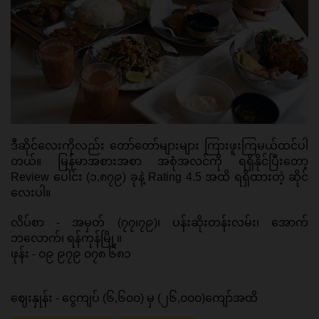
ဒီဆိုင်လေးကိုလည်း တော်တော်များများ ကြားဖူးကြမယ်ထင်ပါ
တယ်။ မြန်မာအစားအစာ အစုံအလင်ကို ရရှိနိုင်ပြီးတော့ 
Review ပေါင်း (၁,၈၇၉) ခုနဲ့ Rating 4.5 အထိ ရရှိထားတဲ့ ဆိုင်
လေးပါ။ 
လိပ်စာ - အမှတ် (၇၇၊၇၉)၊ ပန်းဆိုးတန်းလမ်း၊ အောက်
ဘလောက်၊ ရန်ကုန်မြို့။ 
ဖုန်း - ၀၉ ၉၇၉ ၀၇၈ ၆၈၁ 
ဈေးနှုန်း - ငွေကျပ် (၆,၆၀၀) မှ (၂၆,၀၀၀)ကျော်အထိ 