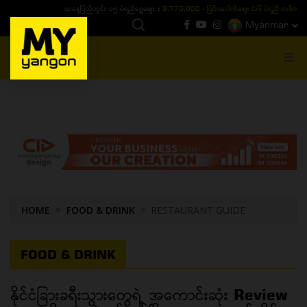
ယနေ့ပြည်တွင်း ၁၅ ပဲရည်ရွှေဈေး :
3,770,000 - ပြင်ပပေါက်စျေး (၁၆ ပဲရည် တစ်ကျပ်
Myanmar
MENU
HOME
FOOD & DRINK
RESTAURANT GUIDE
FOOD & DRINK
နိုင်ငံခြားခရီးသွားတွေရဲ့ အကောင်းဆုံး Review