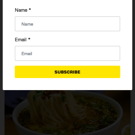
လည်း ရှိပါသေးတယ်နော်။ Rating 
4.5 နဲ့ Review ပေါင်း (၂၄၀) 
Name
*
ရရှိထားပါတယ်။ 
လိပ်စာ - အမှတ် (၆၄၄)၊ ပထမထပ်၊ ကုန်သည်လမ်းနှင့် ရွှေဘုံ
သာလမ်းထောင့်၊ ရန်ကုန်မြို့။ 
ဖုန်း - ၀၉ ၄၀၁ ၁၈၃ ၈၃၈ 
Email
*
ဈေးနှုန်း - ငွေကျပ် (၂,၅၀၀) မှ (၂၅,၀၀၀) ကျပ်အထိ 
(၈) 999 Shan Noodle House 
SUBSCRIBE