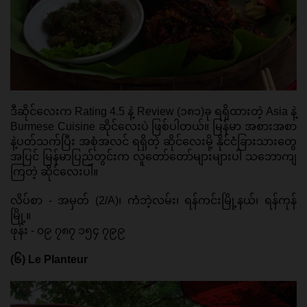
ဒီဆိုင်လေးက Rating 4.5 နဲ့ Review (၁၈၁)ခု ရရှိထားတဲ့ Asia နဲ့ 
Burmese Cuisine ဆိုင်လေးပဲ ဖြစ်ပါတယ်။ မြန်မာ အစားအစာ
နဲ့ပတ်သက်ပြီး အစုံအလင် ရရှိတဲ့ ဆိုင်လေးမို့ နိုင်ငံခြားသားတွေ
အပြင် မြန်မာပြည်တွင်းက လူတော်တော်များများပါ သဘောကျ
ကြတဲ့ ဆိုင်လေးပါ။ 
လိပ်စာ - အမှတ် (2/A)၊ ကံဘဲ့လမ်း၊ ရန်ကင်းမြို့နယ်၊ ရန်ကုန်
မြို့။ 
ဖုန်း - ၀၉ ၇၈၇ ၁၅၄ ၇၉၉ 
(၆) Le Planteur 