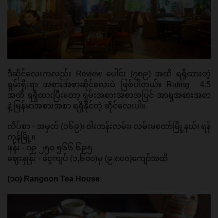
ဒီဆိုင်လေးကလည်း Review ပေါင်း (၇၈၉) အထိ ရရှိထားတဲ့ 
ရှမ်းရိုးရာ အစားအစာဆိုင်လေးပဲ ဖြစ်ပါတယ်။ Rating 
4.5 
အထိ ရရှိထားပြီးတော့ ရှမ်းအစားအစာအပြင် အာရှအစားအစာ
နဲ့ မြန်မာအစားအစာ ရရှိနိုင်တဲ့ ဆိုင်လေးပါ။ 
လိပ်စာ - အမှတ် (၁၆၉)၊ ဝါးတန်းလမ်း၊ လမ်းမတော်မြို့နယ်၊ ရန်
ကုန်မြို့။ 
ဖုန်း - ၀၉ ၂၅၀ ၅၆၆ ၆၉၅ 
ဈေးနှုန်း - ငွေကျပ် (၁,၆၀၀)မှ (၉,၈၀၀)ကျော်အထိ 
(၁၀) Rangoon Tea House 