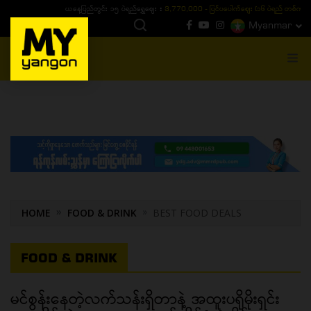
ယနေ့ပြည်တွင်း ၁၅ ပဲရည်ရွှေဈေး :
3,770,000 - ပြင်ပပေါက်စျေး (၁၆ ပဲရည် တစ်ကျပ်
Myanmar
MENU
HOME
FOOD & DRINK
BEST FOOD DEALS
FOOD & DRINK
မင်စွန်းနေတဲ့လက်သန်းရှိတာနဲ့ အထူးပရိုမိုးရှင်း