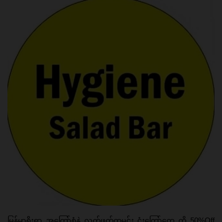
မြန်မာ့ရိုးရာ အကြော်စုံနဲ့ လက်ဖက်ထမင်း ငုံးကြော်တွေ ကို 50%Off 