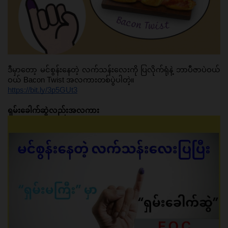
ဒီမှာတော့ မင်စွန်းနေတဲ့ လက်သန်းလေးကို ပြလိုက်ရုံနဲ့ ဘာပီဇာပဲဝယ်
ဝယ် Bacon Twist အလကားတစ်ပွဲပါတဲ့။ 
https://bit.ly/3p5GUt3
ရှမ်းခေါက်ဆွဲလည်းအလကား 