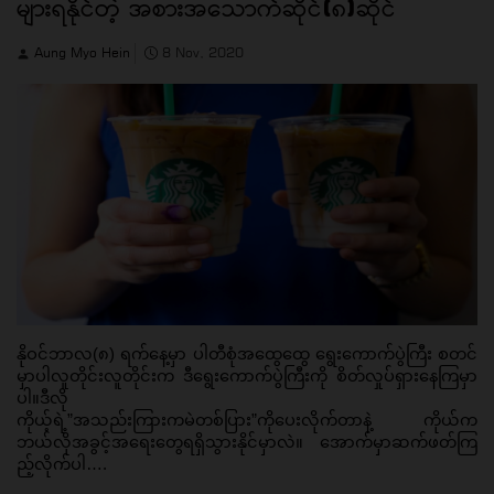
များရနိုင်တဲ့ အစားအသောက်ဆိုင်(၈)ဆိုင်
Aung Myo Hein
8 Nov, 2020
နိုဝင်ဘာလ(၈) ရက်နေ့မှာ ပါတီစုံအထွေထွေ ရွေးကောက်ပွဲကြီး စတင်
မှာပါလူတိုင်းလူတိုင်းက ဒီရွေးကောက်ပွဲကြီးကို စိတ်လှုပ်ရှားနေကြမှာ
ပါ။ဒီလို 
ကိုယ့်ရဲ့”အသည်းကြားကမဲတစ်ပြား”ကိုပေးလိုက်တာနဲ့ ကိုယ်က
ဘယ်လိုအခွင့်အရေးတွေရရှိသွားနိုင်မှာလဲ။ အောက်မှာဆက်ဖတ်ကြ
ည့်လိုက်ပါ….