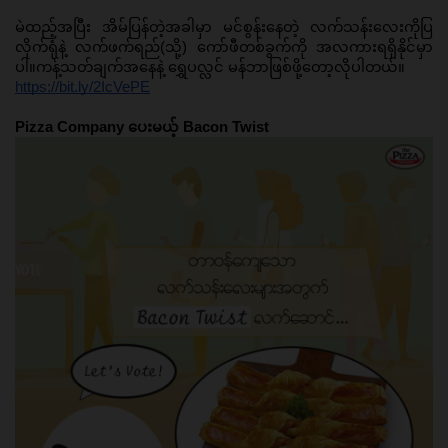
မဲထည့်အပြီး အိမ်ပြန်တဲ့အခါမှာ မင်စွန်းနေတဲ့ လက်သန်းလေးကိုပြ
လိုက်ရုံနဲ့ လက်ဖက်ရည်(သို့) ကော်ဖီတစ်ခွက်ကို အလကားရရှိနိုင်မှာ
ပါ။ကန့်သတ်ချက်အနေနဲ့ ရွှေပလ္လင် မန်ဘာဖြစ်ဖို့တော့လိုပါတယ်။ 
https://bit.ly/2IcVePE
Pizza Company ပေးမယ့် Bacon Twist 