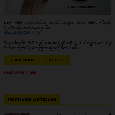
Beer Vibe မှာလာဝယ်တဲ့ လူတိုင်းအတွက် ဘယ် Menu ကိုမဆို 
(၂၀%) ထိပေးအပ်သွားမှာပါ။ 
https://bit.ly/3eB01WY
ဒီနေ့တစ်ရက်ပဲ ဒီလိုအခွင့်အရေးတွေရရှိမှာမို့လို့ ကိုယ်ရရှိထားတဲ့ အခွ
င့်အရေးကိုသုံးပြီး မဲထည့်ထားဖို့ပဲလိုပါတယ်နော်။
⇐ PREVIOUS
NEXT
⇒
Read 3469 times
POPULAR ARTICLES