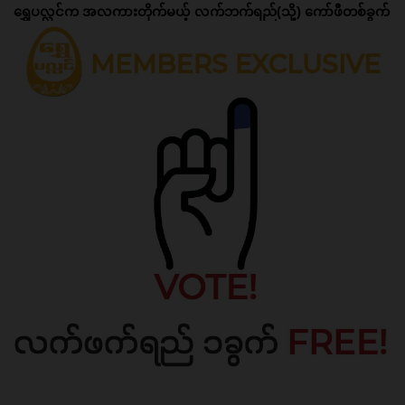
ရွှေပလ္လင်က အလကားတိုက်မယ့် လက်ဘက်ရည်(သို့) ကော်ဖီတစ်ခွက်