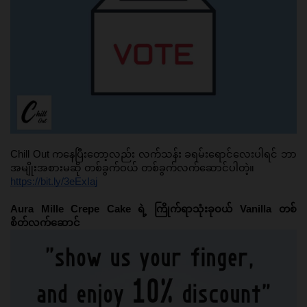
Chill Out ကနေပြီးတော့လည်း လက်သန်း ခရမ်းရောင်လေးပါရင် ဘာ
အမျိုးအစားမဆို တစ်ခွက်ဝယ် တစ်ခွက်လက်ဆောင်ပါတဲ့။ 
https://bit.ly/3eExIaj
Aura Mille Crepe Cake ရဲ့ ကြိုက်ရာသုံးခုဝယ် Vanilla တစ်
စိတ်လက်ဆောင်