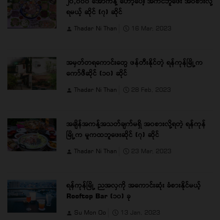
၂၀,၀၀၀ အောက်နဲ့ ဟော့ပေါ့၊ အကင်ဘူဖေး အဝစားလို့
ရမယ့် ဆိုင် (၇) ဆိုင်
Thadar Ni Than
16 Mar, 2023
အမှတ်တရကောင်းတွေ ဖန်တီးနိုင်တဲ့ ရန်ကုန်မြို့က
ကော်ဖီဆိုင် (၁၀) ဆိုင်
Thadar Ni Than
28 Feb, 2023
အချိန်အကန့်အသတ်ချက်မရှိ အ၀စားလို့ရတဲ့ ရန်ကုန်
မြို့က မူကထဘူဖေးဆိုင် (၇) ဆိုင်
Thadar Ni Than
23 Mar, 2023
ရန်ကုန်မြို့ ညအလှကို အကောင်းဆုံး ခံစားနိုင်မယ့်
Rooftop Bar (၁၀) ခု
Su Mon Oo
13 Jan, 2023