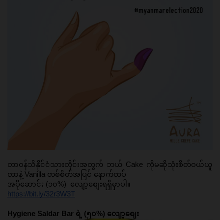
တာဝန်သိနိုင်ငံသားတိုင်းအတွက် ဘယ် Cake ကိုမဆိုသုံးစိတ်ဝယ်ယူ
တာနဲ့ Vanilla တစ်စိတ်အပြင် နောက်ထပ် 
အပိုဆောင်း (၁၀%)  
လျော့စျေးရရှိမှာပါ။ 
https://bit.ly/32r3W3T
Hygiene Saldar Bar ရဲ့ (၅၀%) လျော့စျေး