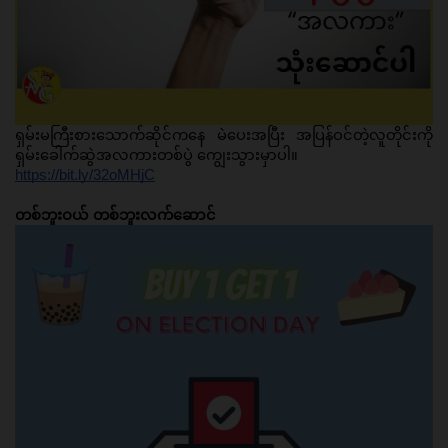
ရှမ်းမကြီးစားသောက်ဆိုင်ကနေ မဲပေးအပြီး အပြန်ဝင်တဲ့လူတိုင်းကို 
ရှမ်းခေါက်ဆွဲအလကားတစ်ပွဲ ကျွေးသွားမှာပါ။ 
https://bit.ly/32oMHjC
တစ်ဘူးဝယ် တစ်ဘူးလက်ဆောင်