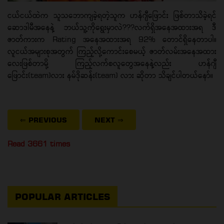
ငယ်ငယ်ထဲက သူသဘောကျခဲ့ရတဲ့သူက ဟန်ဂျီဖြောင်း ဖြစ်တာသိခဲ့ရင်
ဆောဒါမီအနေနဲ့ ဘယ်သူ့ကိုရွေးမှာလဲ???လက်ရှိ‌အနေအထားအရ ဒီ
ဇာတ်ကားက Rating အနေအထားအရ 92% တောင်ရှိနေတာပါ။
လူငယ်အများစုအတွက် ကြည့်လို့ကောင်းစေမယ့် ဇာတ်လမ်းအနေအထား
လေးဖြစ်တာမို့ ကြည့်လက်စလူတွေအနေနဲ့လည်း ဟန်ဂျီ
ဖြောင်း(team)လား နမ်ဒိုဆန်း(team) လား ဆိုတာ သိချင်ပါတယ်နော်။
⇐ PREVIOUS
NEXT
⇒
Read 3661 times
POPULAR ARTICLES