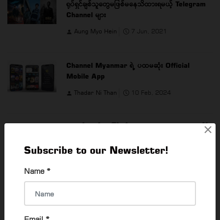
ရုပ်ရှင်ချစ်သူတွေမဖြစ်မနေသိထားရမယ့် Telegram
Channel များ
Aung Myo Hein
7 Jun, 2021
Channel Myanmar ရဲ့ ပထမဆုံး Official
Mobile App
Thadar Ni Than
10 Feb, 2024
×
နာမည်ကျော် လူကြိုက်များတဲ့ စာရေးဆရာ ရွှေဥဒေါင်း
ရဲ့ အဖိုးတန်စာအုပ်များ
Subscribe to our Newsletter!
Wai Yan Kyaw
25 Jun, 2021
Name
*
အောင်မြင်ကျော်ကြားဆဲဖြစ်သော ဘာသာပြန်စာအုပ်
များ
Wai Yan Kyaw
21 Jun, 2021
Email
*