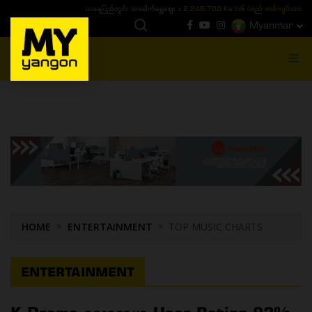
ယနေ့ပြည်တွင်း ၁၅ ပဲရည်ရွှေဈေး :
3,770,000 - ပြင်ပပေါက်စျေး (၁၆ ပဲရည် တစ်ကျပ်
Myanmar
MENU
HOME
ENTERTAINMENT
TOP MUSIC CHARTS
ENTERTAINMENT