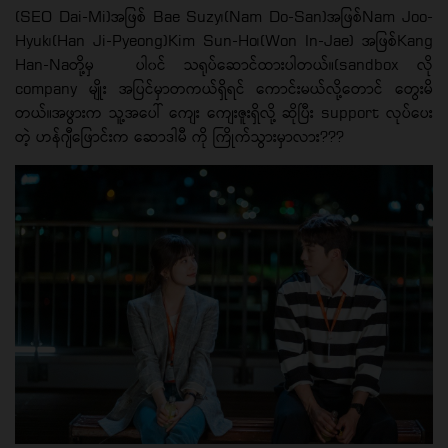
(SEO Dai-Mi)အဖြစ် Bae Suzy၊(Nam Do-San)အဖြစ်Nam Joo-
Hyuk၊(Han Ji-Pyeong)Kim Sun-Ho၊(Won In-Jae) အဖြစ်Kang
Han-Naတို့မှ ပါ၀င် သရုပ်ဆောင်ထားပါတယ်။(sandbox လို
company မျိုး အပြင်မှာတကယ်ရှိရင် ကောင်းမယ်လို့တောင် တွေးမိ
တယ်။အဖွားက သူ့အပေါ် ကျေး ကျေးဇူးရှိလို့ ဆိုပြီး support လုပ်ပေး
တဲ့ ဟန်ဂျီဖြောင်းက ဆောဒါမီ ကို ကြိုက်သွားမှာလား???