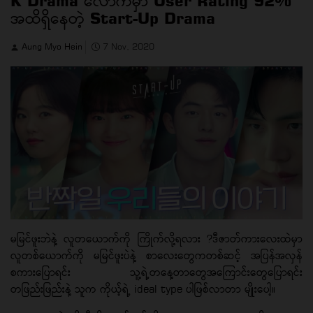
K Drama လောကမှာ User Rating 92%
အထိရှိနေတဲ့ Start-Up Drama
Aung Myo Hein
7 Nov, 2020
မမြင်ဖူးဘဲနဲ့ လူတယောက်ကို ကြိုက်လို့ရလား ?ဒီဇာတ်ကားလေးထဲမှာ
လူတစ်ယောက်ကို မမြင်ဖူးပဲနဲ့ စာ‌‌လေးတွေကတစ်ဆင့် အပြန်အလှန်
စကားပြောရင်း သူ့ရဲ့တနေ့တာတွေအကြောင်းတွေပြောရင်း
တဖြည်းဖြည်းနဲ့ သူက ကိုယ့်ရဲ့ ideal type ပါဖြစ်လာတာ မျိုးပေါ့။