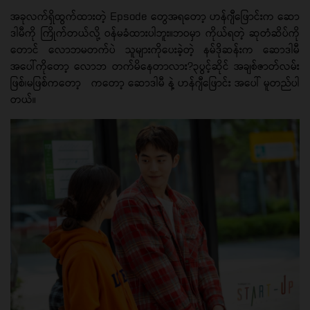
အခုလက်ရှိထွက်ထားတဲ့ Epsode တွေအရတော့ ဟန်ဂျီဖြောင်းက ဆော
ဒါမီကို ကြိုက်တယ်လို့ ဝန်မခံထားပါဘူး။ဘဝမှာ ကိုယ်ရတဲ့ ဆုတံဆိပ်ကို
တောင် လောဘမတက်ပဲ သူများကိုပေးခဲ့တဲ့ နမ်ဒိုဆန်းက ဆောဒါမီ
အပေါ်ကိုတော့ လောဘ တက်မိနေတာလား?၃ပွင့်ဆိုင် အချစ်ဇာတ်လမ်း
ဖြစ်၊မဖြစ်ကတော့ ကတော့ ဆောဒါမီ နဲ့ ဟန်ဂျီဖြောင်း အပေါ် မူတည်ပါ
တယ်။