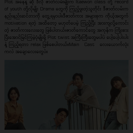
Plot အနေနဲ့ ဆို ဒီလို ဇာတ်လမ်းမျိုးက Itaewon class တို့ record
of youth တို့လိုမျိုး Drama တွေကို ကြည့်ဖူးတဲ့သူတိုင်း ဒီဇာတ်လမ်းက
နည်းနည်းဆင်တာကို တွေ့ရမှာပါ။ဒီဇာတ်ကား အများစုက ကိုယ့်အတွက်
motivation ရတဲ့ အထိတော့ မဟုတ်ပေမဲ့ ကြည့်ပြီး အားကျလို့ကောင်း
တဲ့ ဇာတ်ကားလေးတွေ ဖြစ်ပါတယ်။ဇာတ်ကောင်တွေ အကုန်က ကြိုးစား
ပြီးအောင်မြင်ကြမဲ့ပုံမျိုးမို့ Plot twist အကြီးကြီးတွေမပါပဲ ပေါ့ပေါ့ပါးပါး
နဲ့ ကြည့်ရတာ relax ဖြစ်စေပါတယ်။Main Cast လေးယောက်လုံး
ကလဲ အချောလေးတွေပဲ။