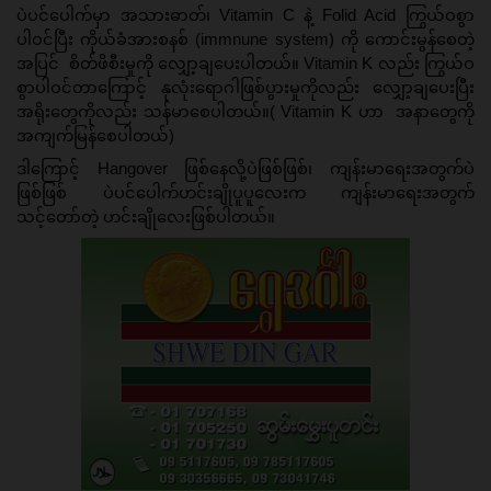
ပဲပင်ပေါက်မှာ အသားဓာတ်၊ Vitamin C နဲ့ Folid Acid ကြွယ်ဝစွာ
ပါဝင်ပြီး ကိုယ်ခံအားစနစ် (immnune system) ကို ကောင်းမွန်စေတဲ့
အပြင်  စိတ်ဖိစီးမှုကို လျှော့ချပေးပါတယ်။ Vitamin K လည်း ကြွယ်ဝ
စွာပါဝင်တာကြောင့် နုလုံးရောဂါဖြစ်ပွားမှုကိုလည်း လျှော့ချပေးပြီး 
အရိုးတွေကိုလည်း သန်မာစေပါတယ်။( Vitamin K ဟာ  အနာတွေကို 
အကျက်မြန်စေပါတယ်)
ဒါကြောင့် Hangover ဖြစ်နေလို့ပဲဖြစ်ဖြစ်၊ ကျန်းမာရေးအတွက်ပဲ
ဖြစ်ဖြစ် ပဲပင်ပေါက်ဟင်းချိုပူပူလေးက ကျန်းမာရေးအတွက်
သင့်တော်တဲ့ ဟင်းချိုလေးဖြစ်ပါတယ်။