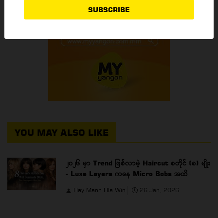
SUBSCRIBE
YOU MAY ALSO LIKE
၂၀၂၆ မှာ Trend ဖြစ်လာမဲ့ Haircut စတိုင် (၈) မျိုး
- Luxe Layers ကနေ Micro Bobs အထိ
Hay Mann Hla Win
26 Jan, 2026