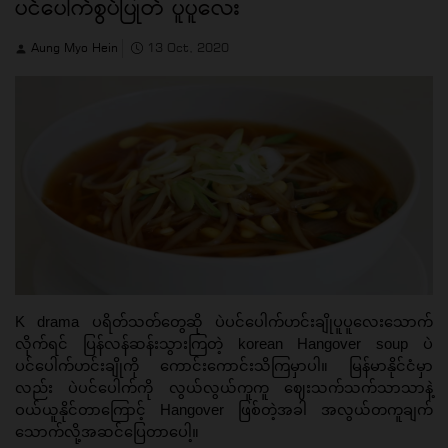
ပင်ပေါက်စွပ်ပြုတ် ပူပူလေး
Aung Myo Hein
13 Oct, 2020
K drama ပရိတ်သတ်တွေဆို ပဲပင်ပေါက်ဟင်းချိုပူပူလေးသောက်
လိုက်ရင် ပြန်လန်ဆန်းသွားကြတဲ့ 
korean Hangover soup ပဲ
ပင်ပေါက်ဟင်းချိုကို ကောင်းကောင်းသိကြမှာပါ။ မြန်မာနိုင်ငံမှာ
လည်း ပဲပင်ပေါက်ကို လွယ်လွယ်ကူကူ ဈေးသက်သက်သာသာနဲ့ 
ဝယ်ယူနိုင်တာကြောင့် Hangover ဖြစ်တဲ့အခါ အလွယ်တကူချက် 
သောက်လို့အဆင်ပြေတာပေါ့။