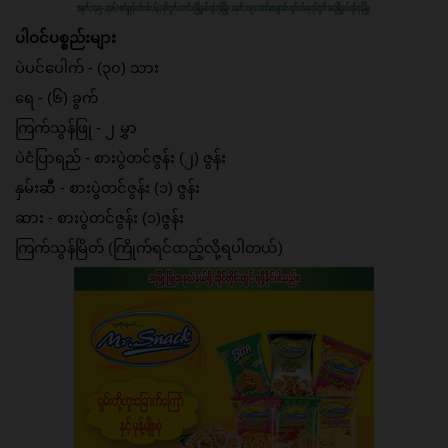
ပါဝင်ပစ္စည်းများ
ပဲပင်ပေါက် - (၃၀) သား
ရေ - (၆) ခွက်
ကြက်သွန်ဖြု - ၂ မွှာ
ပဲငံပြာရည် - စားပွဲတင်ဇွန်း (၂) ဇွန်း
နှမ်းဆီ - စားပွဲတင်ဇွန်း (၁) ဇွန်း
ဆား - စားပွဲတင်ဇွန်း (၁)ဇွန်း
ကြက်သွန်မြိတ် (ကြိုက်ရင်ထည့်လို့ရပါတယ်)