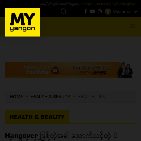
ယနေ့ပြည်တွင်း ၁၅ ပဲရည်ရွှေဈေး :
3,770,000 - ပြင်ပပေါက်စျေး (၁၆ ပဲရည် တစ်ကျပ်
Myanmar
MENU
HOME
HEALTH & BEAUTY
HEALTH TIPS
HEALTH & BEAUTY
Hangover ဖြစ်တဲ့အခါ သောက်သင့်တဲ့ ပဲ