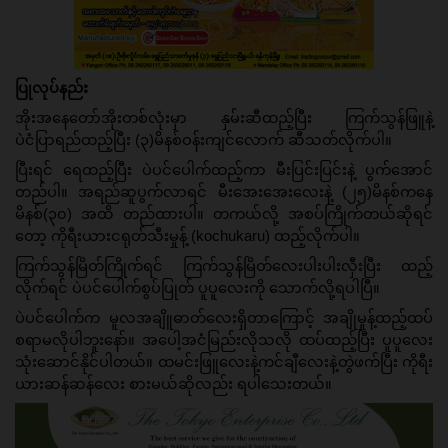
ပြုလုပ်နည်း
အိုးအနေတော်အိုးတစ်လုံးမှာ နှမ်းဆီထည့်ပြီး ကြက်သွန်ဖြူနဲ့ 
ပဲငံပြာရည်ထည့်ပြီး (၃)မိနစ်ဝန်းကျင်လောက် ဆီသတ်လိုက်ပါ။
ပြီးရင် ရေထည့်ပြီး ပဲပင်ပေါက်ထည့်ကာ မီးပြင်းပြင်းနဲ့ ပွက်အောင်
တည်ပါ။ အရည်ဆူပွက်လာရင် မီးအေးအေးလေးနဲ့ (၂၅)မိနစ်ကနေ 
မိနစ်(၃၀) အထိ တည်ထားပါ။ တကယ်လို့ အစပ်ကြိုက်တယ်ဆိုရင်
တော့ ကိုရီးယားငရုတ်သီးမှုန့် (kochukaru) ထည့်လိုက်ပါ။
ကြက်သွန်မြိတ်ကြိုက်ရင် ကြက်သွန်မြိတ်လေးပါးပါးလှီးပြီး ထည့်
လိုက်ရင် ပဲပင်ပေါက်စွပ်ပြုတ် ပူပူလေးကို သောက်လို့ရပါပြီ။
ပဲပင်ပေါက်က မူလအချိူဓာတ်လေးရှိတာကြောင့် အချိုမှုန့်ထည့်ထပ်
စရာမလိုပါဘူးနော်။ အပေါ့အငံမြည်းလိုသလို ထပ်ထည့်ပြီး ပူပူလေး
သုံးဆောင်နိုင်ပါတယ်။ ထမင်းဖြူလေးနဲ့ကင်ချီလေးနဲ့တွဲဖက်ပြီး ကိုရီး
ယားဆန်ဆန်လေး စားမယ်ဆိုလည်း ရပါသေးတယ်။ 