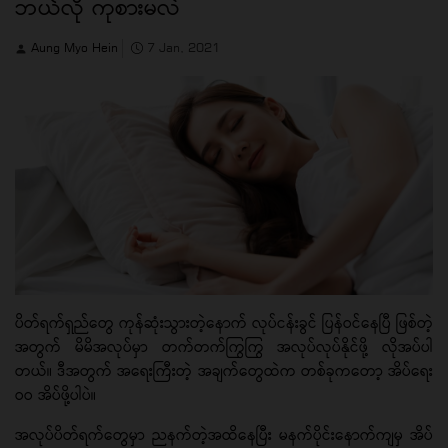
ဘယ်လို ကုစားမလဲ
Aung Myo Hein
7 Jan, 2021
ပိတ်ရက်ရှည်တွေ ကုန်ဆုံးသွားတဲ့နောက် လုပ်ငန်းခွင် ပြန်ဝင်နေပြီ ဖြစ်တဲ့
အတွက် မိမိအလုပ်မှာ တက်တက်ကြွကြွ အလုပ်လုပ်နိုင်ဖို့ လိုအပ်ပါ
တယ်။ ဒီအတွက် အရေးကြီးတဲ့ အချက်တွေထဲက တစ်ခုကတော့ အိပ်ရေး
ဝဝ အိပ်ဖို့ပါပဲ။
အလုပ်ပိတ်ရက်တွေမှာ ညနက်တဲ့အထိနေပြီး မနက်ပိုင်းနောက်ကျမှ အိပ်