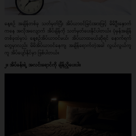
နေ့စဉ် အချိန်တစ်ခု သတ်မှတ်ပြီး အိပ်ယာဝင်ခြင်းအားဖြင့် မိမိဦးနှောက်
ကနေ အလိုအလျောက် အိပ်ချိန်ကို သတ်မှတ်ပေးနိုင်ပါတယ်။ ပုံမှန်အချိန်
တစ်ခုထဲမှာပဲ နေ့စဉ်အိပ်ယာဝင်မယ်၊ အိပ်ယာထမယ်ဆိုရင် နောက်ရက်
တွေမှာလည်း မိမိအိပ်ယာဝင်နေကျ အချိန်ရောက်တဲ့အခါ လွယ်လွယ်ကူ
ကူ အိပ်ပျော်နိုင်မှာ ဖြစ်ပါတယ်။
၂။ အိပ်ခန်းရဲ့ အလင်းရောင်ကို ချိန်ညှိပေးပါ။