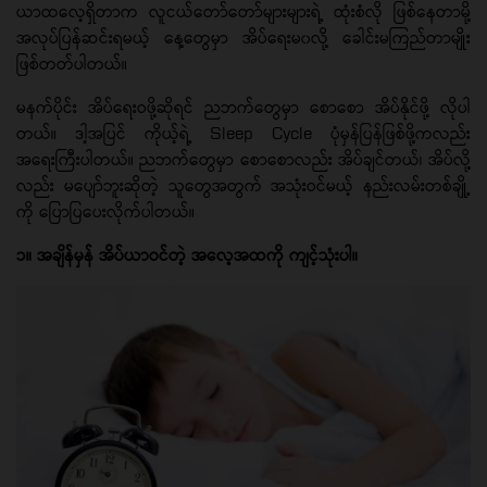
ယာထလေ့ရှိတာက လူငယ်တော်တော်များများရဲ့ ထုံးစံလို ဖြစ်နေတာမို့
အလုပ်ပြန်ဆင်းရမယ့် နေ့တွေမှာ အိပ်ရေးမ၀လို့ ခေါင်းမကြည်တာမျိုး
ဖြစ်တတ်ပါတယ်။
မနက်ပိုင်း အိပ်ရေးဝဖို့ဆိုရင် ညဘက်တွေမှာ စောစော အိပ်နိုင်ဖို့ လိုပါ
တယ်။ ဒါ့အပြင် ကိုယ့်ရဲ့ Sleep Cycle ပုံမှန်ပြန်ဖြစ်ဖို့ကလည်း
အရေးကြီးပါတယ်။ ညဘက်တွေမှာ စောစောလည်း အိပ်ချင်တယ်၊ အိပ်လို့
လည်း မပျော်ဘူးဆိုတဲ့ သူတွေအတွက် အသုံးဝင်မယ့် နည်းလမ်းတစ်ချို့
ကို ပြောပြပေးလိုက်ပါတယ်။
၁။ အချိန်မှန် အိပ်ယာဝင်တဲ့ အလေ့အထကို ကျင့်သုံးပါ။