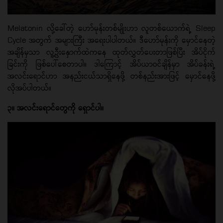
Melatonin လို့ခေါ်တဲ့ ဟော်မုန်းတစ်မျိုးဟာ လူတစ်ယောက်ရဲ့ Sleep
Cycle အတွက် အများကြီး အရေးပါပါတယ်။ ဒီဟော်မုန်းကို မှောင်နေတဲ့
အချိန်မှသာ လူ့ဦးနှောက်ထဲကနေ ထုတ်လွှတ်ပေးတာဖြစ်ပြီး အိပ်ငိုက်
ခြင်းကို ဖြစ်ပေါ်စေတာပါ။ ဒါကြောင့် အိပ်ယာဝင်ချိန်မှာ အိပ်ခန်းရဲ့
အလင်းရောင်ဟာ အနည်းငယ်သာရှိနေဖို့ တစ်နည်းအားဖြင့် မှောင်နေဖို့
လိုအပ်ပါတယ်။
၃။ အလင်းရောင်တွေကို ရှောင်ပါ။