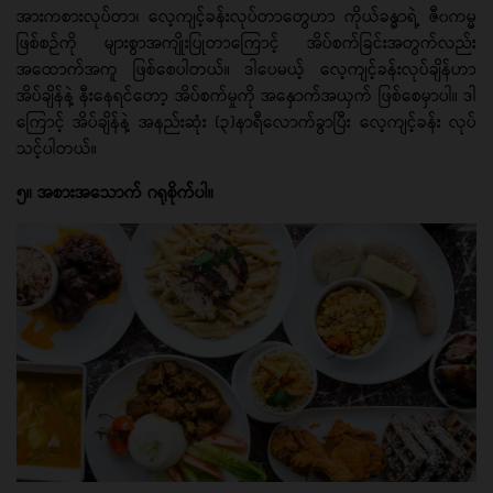
အားကစားလုပ်တာ၊ လေ့ကျင့်ခန်းလုပ်တာတွေဟာ ကိုယ်ခန္ဓာရဲ့ ဇီ၀ကမ္မ
ဖြစ်စဉ်ကို များစွာအကျိုးပြုတာကြောင့် အိပ်စက်ခြင်းအတွက်လည်း
အထောက်အကူ ဖြစ်စေပါတယ်။ ဒါပေမယ့် လေ့ကျင့်ခန်းလုပ်ချိန်ဟာ
အိပ်ချိန်နဲ့ နီးနေရင်တော့ အိပ်စက်မှုကို အနှောက်အယှက် ဖြစ်စေမှာပါ။ ဒါ
ကြောင့် အိပ်ချိန်နဲ့ အနည်းဆုံး (၃)နာရီလောက်ခွာပြီး လေ့ကျင့်ခန်း လုပ်
သင့်ပါတယ်။
၅။ အစားအသောက် ဂရုစိုက်ပါ။