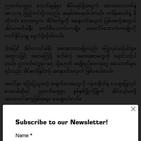
ညဘက်တွေမှာ ကောင်းမွန်စွာ အိပ်ပျော်ဖို့အတွက် အစားအသောက်နဲ့
အာဟာရ ဖြည့်တင်းဖို့ကလည်း အရမ်းအရေးပါပါတယ်။ ကဖိန်းဓာတ်နဲ့ နီ
ကိုတင်း စတာတွေက အိပ်စက်မှုကို အနှောက်အယှက် ဖြစ်စေတဲ့အတွက်
အိပ်ယာဝင်ခါနီး ကော်ဖီသောက်တာမျိုး၊ ဆေးလိပ်သောက်တာမျိုးကို
တတ်နိုင်သမျှ ရှောင်ဖို့လိုပါတယ်။
ဒါ့အပြင် အိပ်ယာဝင်ခါနီး အစားစားတာမျိုးလည်း မပြုလုပ်သင့်ပါဘူး။
အထူးသဖြင့် အစာကြေဖို့ ခက်ခဲတဲ့ အစားအစာတွေကို ရှောင်သင့်ပါ
တယ်။ ညဘက်တွေမှာ ရေ သို့မဟုတ် အချိုရည်စတာတွေ အသောက်များ
ရင်လည်း အိပ်စက်ခြင်းကို အနှောက်အယှက် ဖြစ်စေပါတယ်။
အပေါ်မှာ ပြောပြသွားတဲ့ အချက်လေးတွေကို ဂရုတစိုက်နဲ့ သေချာပြုလုပ်
ပေးမယ်ဆိုရင် ညဘက်တွေမှာ နှစ်နှစ်ခြိုက်ခြိုက် အိပ်ပျော်စေဖို့
အထောက်အကူဖြစ်စေမှာ သေချာပါတယ်။
×
Subscribe to our Newsletter!
⇐ PREVIOUS
NEXT
⇒
Name
*