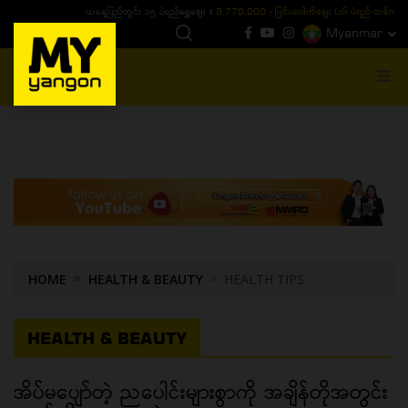
ယနေ့ပြည်တွင်း ၁၅ ပဲရည်ရွှေဈေး :
3,770,000 - ပြင်ပပေါက်စျေး (၁၆ ပဲရည် တစ်ကျပ်
Myanmar
MENU
HOME
HEALTH & BEAUTY
HEALTH TIPS
HEALTH & BEAUTY
အိပ်မပျော်တဲ့ ညပေါင်းများစွာကို အချိန်တိုအတွင်း