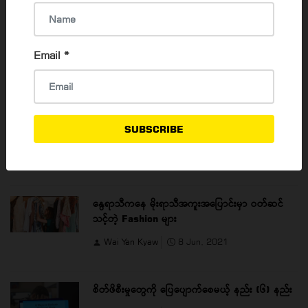
Read 3721 times
Email
*
POPULAR ARTICLES
IQ, EQ ,SQ နဲ့ AQ လို့ခေါ်ကြတဲ့ 4 Quotients
SUBSCRIBE
Aung Myo Hein
15 Jan, 2021
နွေရာသီကနေ မိုးရာသီအကူးအပြောင်းမှာ ဝတ်ဆင်
သင့်တဲ့ Fashion များ
Wai Yan Kyaw
8 Jun, 2021
စိတ်ဖိစီးမှုတွေကို ပြေပျောက်စေမယ့် နည်း (၆) နည်း