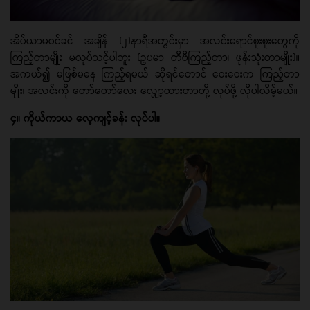
အိပ်ယာမဝင်ခင် အချိန် (၂)နာရီအတွင်းမှာ အလင်းရောင်စူးစူးတွေကို
ကြည့်တာမျိုး မလုပ်သင့်ပါဘူး (ဥပမာ တီဗီကြည့်တာ၊ ဖုန်းသုံးတာမျိုး)။
အကယ်၍ မဖြစ်မနေ ကြည့်ရမယ် ဆိုရင်တောင် ဝေးဝေးက ကြည့်တာ
မျိုး၊ အလင်းကို တော်တော်လေး လျှော့ထားတာတို့ လုပ်ဖို့ လိုပါလိမ့်မယ်။
၄။ ကိုယ်ကာယ လေ့ကျင့်ခန်း လုပ်ပါ။