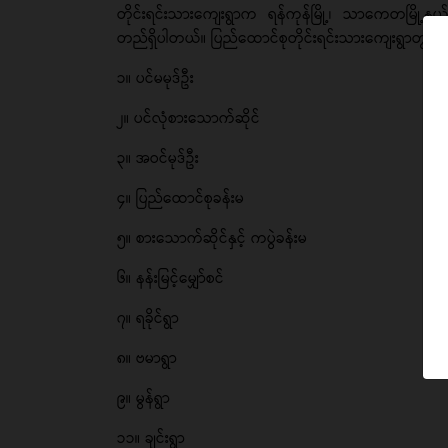
တိုင်းရင်းသားကျေးရွာက ရန်ကုန်မြို့၊ သာကေတမြို့န
တည်ရှိပါတယ်။ ပြည်ထောင်စုတိုင်းရင်းသားကျေးရွာတွင်
၁။ ပင်မမုဒ်ဦး
၂။ ပင်လုံစားသောက်ဆိုင်
၃။ အဝင်မုဒ်ဦး
၄။ ပြည်ထောင်စုခန်းမ
၅။ စားသောက်ဆိုင်နှင့် ကပွဲခန်းမ
၆။ နန်းမြင့်မျှော်စင်
၇။ ရခိုင်ရွာ
၈။ ဗမာရွာ
၉။ မွန်ရွာ
၁၁။ ချင်းရွာ