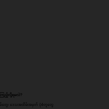
ကြည့်လို့ရမလဲ?
းရာအိမ်တွေ၊ ဒေသအထိမ်းအမှတ် ပုံစံတူတွေ