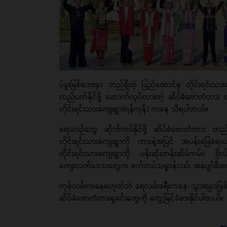
ပဲခူးမြစ်ဘေးမှာ တည်ရှိတဲ့ ပြည်ထောင်စု တိုင်းရင်း
လည်ပတ်နိုင်ဖို့ ဆောက်လုပ်ထားတဲ့ ဆိပ်ခံဗောတံတား တည်
တိုင်းရင်းသားကျေးရွာ(ရန်ကုန်) ကနေ သိရပါတယ်။
ရေယာဉ်တွေ ဆိုက်ကပ်နိုင်ဖို့ ဆိပ်ခံဗောတံတား တည်
တိုင်းရင်းသားကျေးရွာကို ကားနဲ့အပြင် အပန်းဖြေရေယာ
တိုင်းရင်းသားကျေးရွာကို ပန်းဆိုးတန်းဆိပ်ကမ်း၊ ဗိ
ကျေးလက်ဒေသတွေက စက်တပ်သမ္ဗာန်ငယ်၊ အပျော်စီးစက်
ကုန်လမ်းကနေမဟုတ်ဘဲ ရေလမ်းခရီးကနေ သွားရမှာဖြစ်တဲ့
ဆိပ်ခံဗောတံတားရှုခင်းတွေကို တွေ့မြင်ခံစားနိုင်ပါတယ်