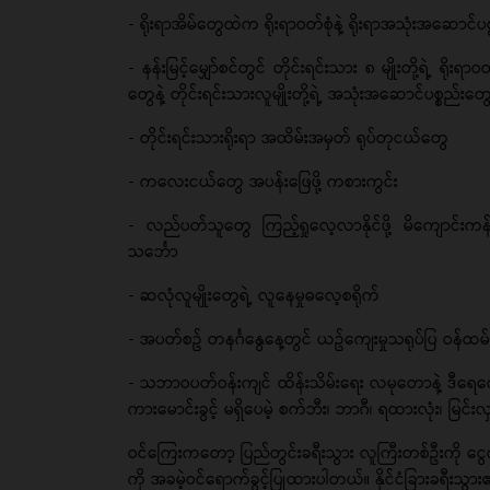
- ရိုးရာအိမ်တွေထဲက ရိုးရာဝတ်စုံနဲ့ ရိုးရာအသုံးအဆော
- နန်းမြင့်မျှော်စင်တွင် တိုင်းရင်းသား ၈ မျိုးတို့ရဲ့ ရိုး
တွေနဲ့ တိုင်းရင်းသားလူမျိုးတို့ရဲ့ အသုံးအဆောင်ပစ္စည်းတွ
- တိုင်းရင်းသားရိုးရာ အထိမ်းအမှတ် ရုပ်တုငယ်တွေ
- ကလေးငယ်တွေ အပန်းဖြေဖို့ ကစားကွင်း
- လည်ပတ်သူတွေ ကြည့်ရှုလေ့လာနိုင်ဖို့ မိကျောင်းကန
သင်္ဘော
- ဆလုံလူမျိုးတွေရဲ့ လူနေမှုဓလေ့စရိုက်
- အပတ်စဥ် တနင်္ဂနွေနေ့တွင် ယဥ်ကျေးမှုသရုပ်ပြ ဝန်
- သဘာဝပတ်ဝန်းကျင် ထိန်းသိမ်းရေး လမုတောနဲ့ ဒီရေတ
ကားမောင်းခွင့် မရှိပေမဲ့ စက်ဘီး၊ ဘာဂီ၊ ရထားလုံး၊ မြ
ဝင်ကြေးကတော့ ပြည်တွင်းခရီးသွား လူကြီးတစ်ဦးကို ငွ
ကို အခမဲ့ဝင်ရောက်ခွင့်ပြုထားပါတယ်။ နိုင်ငံခြားခရ