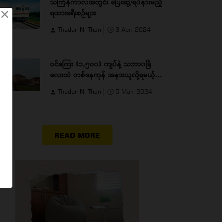
သင်္ကြန်ကာလအတွင်း ပြေးဆွဲ/ရပ်နားမည့်
×
ရထားခရီးစဉ်များ
Thadar Ni Than
3 Apr, 2024
ဝင်ကြေး (၁,၅၀၀) ကျပ်နဲ့ သဘာ၀ခြံ
လေးထဲ တစ်နေကုန် အနားယူလို့ရမယ့်
TM Farm
Thadar Ni Than
5 Mar, 2024
READ MORE