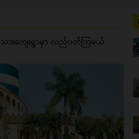
်းရင်းသားကျေးရွာမှာ လည်ပတ်ကြမယ်