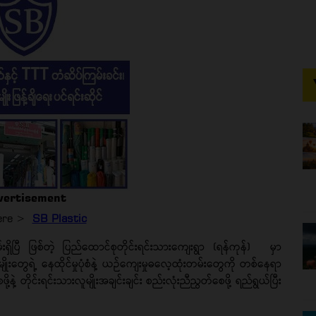
vertisement
Here >
SB Plastic
်းရှိပြီ ဖြစ်တဲ့ ပြည်ထောင်စုတိုင်းရင်းသားကျေးရွာ (ရန်ကုန်) မှာ
မျိုးတွေရဲ့ နေထိုင်မှုပုံစံနဲ့ ယဉ်ကျေးမှုဓလေ့ထုံးတမ်းတွေကို တစ်နေရာ
နဲ့ တိုင်းရင်းသားလူမျိုးအချင်းချင်း စည်းလုံးညီညွတ်စေဖို့ ရည်ရွယ်ပြီး