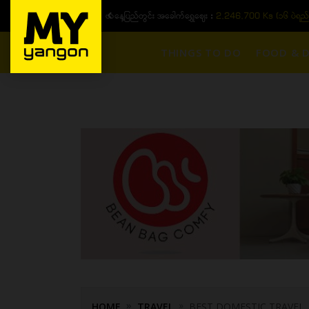
ယနေ့ပြည်တွင်း ၁၅ ပဲရည်ရွှေဈေး :
3,770,000 - ပြင်ပပေါက်စျေး (၁
THINGS TO DO
FOOD & D
HOME
TRAVEL
BEST DOMESTIC TRAVEL