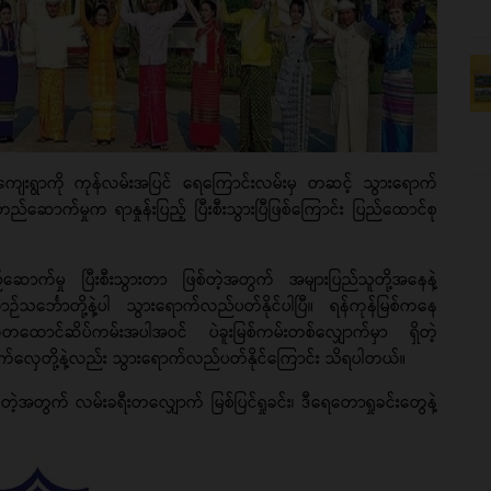
သားကျေးရွာကို ကုန်လမ်းအပြင် ရေကြောင်းလမ်းမှ တဆင့် သွားရောက်
ဆောက်မှုက ရာနှုန်းပြည့် ပြီးစီးသွားပြီဖြစ်ကြောင်း ပြည်ထောင်စု
ဆောက်မှု ပြီးစီးသွားတာ ဖြစ်တဲ့အတွက် အများပြည်သူတို့အနေနဲ့
ဉ်သင်္ဘောတို့နဲ့ပါ သွားရောက်လည်ပတ်နိုင်ပါပြီ။ ရန်ကုန်မြစ်ကနေ
ုလ်တထောင်ဆိပ်ကမ်းအပါအဝင် ပဲခူးမြစ်ကမ်းတစ်လျှောက်မှာ ရှိတဲ့
လှေတို့နဲ့လည်း သွားရောက်လည်ပတ်နိုင်ကြောင်း သိရပါတယ်။
အတွက် လမ်းခရီးတလျှောက် မြစ်ပြင်ရှုခင်း၊ ဒီရေတောရှုခင်းတွေနဲ့
။