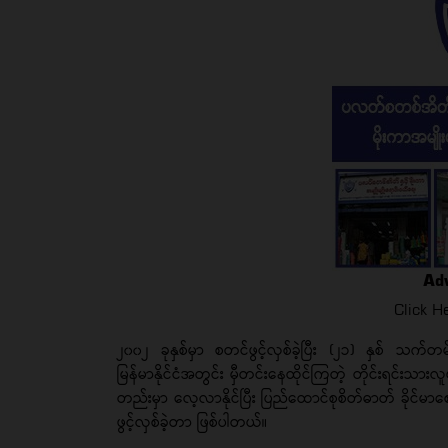
Ad
Click 
၂၀၀၂ ခုနှစ်မှာ စတင်ဖွင့်လှစ်ခဲ့ပြီး (၂၁) နှစ် သက်တမ
မြန်မာနိုင်ငံအတွင်း မှီတင်းနေထိုင်ကြတဲ့ တိုင်းရင်းသားလူ
တည်းမှာ လေ့လာနိုင်ပြီး ပြည်ထောင်စုစိတ်ဓာတ် ခိုင်မာစေဖို့
ဖွင့်လှစ်ခဲ့တာ ဖြစ်ပါတယ်။