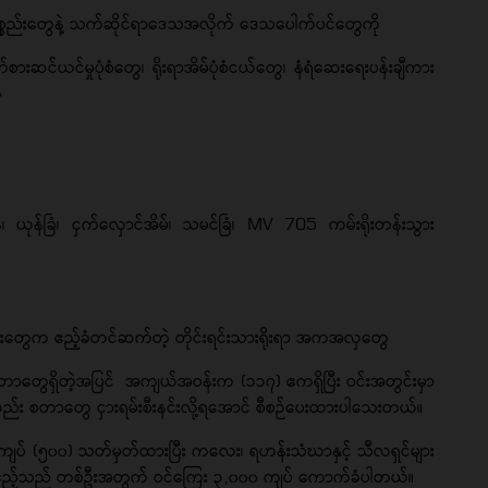
င်ပစ္စည်းတွေနဲ့ သက်ဆိုင်ရာဒေသအလိုက် ဒေသပေါက်ပင်တွေကို
ရာဝတ်စားဆင်ယင်မှုပုံစံတွေ၊ ရိုးရာအိမ်ပုံစံငယ်တွေ၊ နံရံဆေးရေးပန်းချီကား
ေ
်၊ ယုန်ခြံ၊ ငှက်လှောင်အိမ်၊ သမင်ခြံ၊ MV 705 ကမ်းရိုးတန်းသွား
ထမ်းတွေက ဧည့်ခံတင်ဆက်တဲ့ တိုင်းရင်းသားရိုးရာ အကအလှတွေ
ောတွေရှိတဲ့အပြင် အကျယ်အဝန်းက (၁၁၇) ဧကရှိပြီး ဝင်းအတွင်းမှာ
င်းလှည်း စတာတွေ ငှားရမ်းစီးနင်းလို့ရအောင် စီစဉ်ပေးထားပါသေးတယ်။
ေကျပ် (၅၀၀) သတ်မှတ်ထားပြီး ကလေး၊ ရဟန်းသံဃာနှင့် သီလရှင်များ
ီးသွားဧည့်သည် တစ်ဦးအတွက် ဝင်ကြေး ၃,၀၀၀ ကျပ် ကောက်ခံပါတယ်။