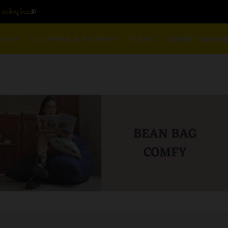
၆ ပဲရည် တစ်ကျပ်သား)
ယ
RINK
SHOPPING & PROMOS
TRAVEL
ENTERTAINME