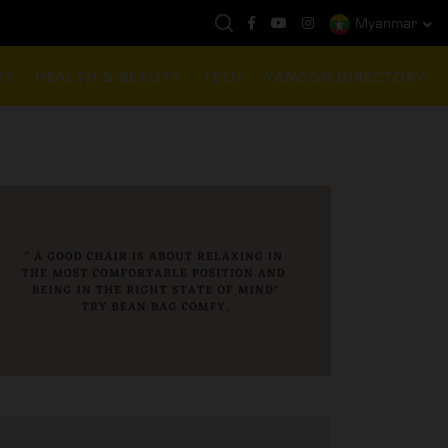
Myanmar
နေ့ကမ္ဘာ့ရွှေဈေး :
$1901 ( တစ်အောင်စလျှင် )
NT
HEALTH & BEAUTY
TECH
YANGON DIRECTORY