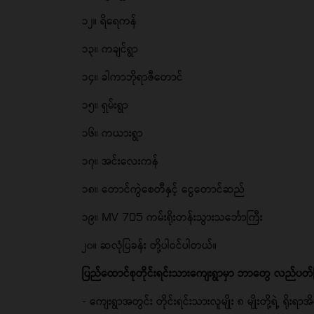
၁၂။ ရိရေကန်
၁၃။ ကချင်ရွာ
၁၄။ ခါကာဘိုရာဇီတောင်
၁၅။ ရှမ်းရွာ
၁၆။ ကယားရွာ
၁၇။ အင်းလေးကန်
၁၈။ တောင်ကွဲစေတီနှင့် ငွေတောင်ဆည်
၁၉။ MV 705 ကမ်းရိုးတန်းသွားသင်္ဘောကြီး
၂၀။ ဆလုံပြခန်း တို့ပါဝင်ပါတယ်။
ပြည်ထောင်စုတိုင်းရင်းသားကျေးရွာမှာ ဘာတွေ လည်ပတ်
- ကျေးရွာအတွင်း တိုင်းရင်းသားလူမျိုး ၈ မျိုးတို့ရဲ့ ရို