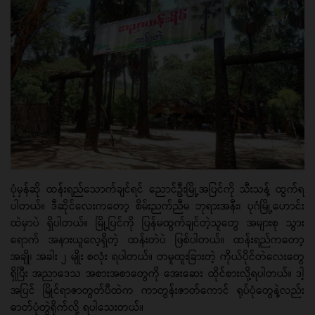
ပုံမှန်ဆို ထန်းရည်သောက်ချင်ရင် ညောင်ဦးမြို့အပြင်ကို သီးသန့် ထွက်ရ
ပါတယ်။ ဒီဆိုင်လေးကတော့ စိမ်းညက်ညီမ ဘုရားအနီး၊ ပုဂံမြို့ဟောင်း
ထဲမှာပဲ ရှိပါတယ်။ မြို့ပြင်ကို ပြန်မထွက်ချင်တဲ့သူ​တွေ အများစု သွား​
ရောက် အနားယူ​လေ့ရှိတဲ့ ထန်းတဲပဲ ဖြစ်ပါတယ်။ ထန်းရည်ကတော့
အချို၊ အခါး ၂ မျိုး စလုံး ရပါတယ်။ တမူထူးခြားတဲ့ ကိုယ်ပိုင်တဲလေးတွေ
ရှိပြီး အညာဒေသ အစားအစာတွေကို အေးဆေး ထိုင်စားလို့ရပါတယ်။ ဒါ့
အပြင် မြိုင်ရာဇာတွတ်ပီထဲက ကာတွန်းဇာတ်ကောင် ရုပ်ပုံတွေနဲ့လည်း
ဓာတ်ပုံတွဲရိုက်လို့ ရပါသေးတယ်။