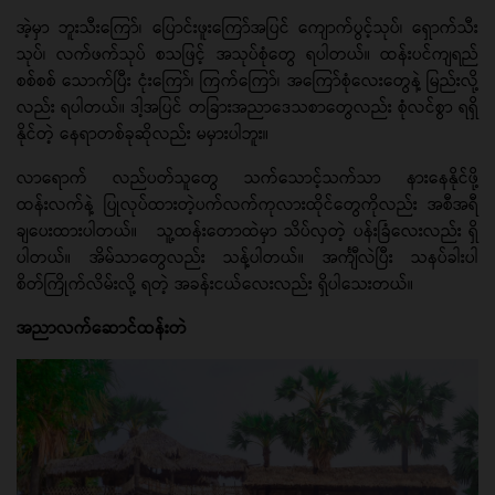
အဲ့မှာ ဘူးသီးကြော်၊ ပြောင်းဖူးကြော်အပြင် ကျောက်ပွင့်သုပ်၊ ရှောက်သီး
သုပ်၊ လက်ဖက်သုပ် စသဖြင့် အသုပ်စုံတွေ ရပါတယ်။ ထန်းပင်ကျရည်
စစ်စစ် သောက်ပြီး ငုံး​ကြော်၊ ကြက်​ကြော်၊ အ​ကြော်စုံလေးတွေနဲ့ မြည်းလို့
လည်း ရပါတယ်။ ဒါ့အပြင် တခြားအညာ​​ဒေသစာ​တွေလည်း စုံလင်စွာ ရရှိ
နိုင်တဲ့ နေရာတစ်ခုဆိုလည်း မမှားပါဘူး။
လာရောက် လည်ပတ်သူတွေ သက်သောင့်သက်သာ နားနေနိုင်ဖို့
ထန်းလက်နဲ့ ပြုလုပ်ထားတဲ့ပက်လက်ကုလားထိုင်တွေကိုလည်း အစီအရီ
ချပေးထားပါတယ်။ သူ့ထန်းတောထဲမှာ သိပ်လှတဲ့ ပန်းခြံလေးလည်း ရှိ
ပါတယ်။ အိမ်သာတွေလည်း သန့်ပါတယ်။ အင်္ကျီလဲပြီး သနပ်ခါးပါ
စိတ်ကြိုက်လိမ်းလို့ ရတဲ့ အခန်းငယ်လေးလည်း ရှိပါသေးတယ်။
အညာလက်ဆောင်ထန်းတဲ