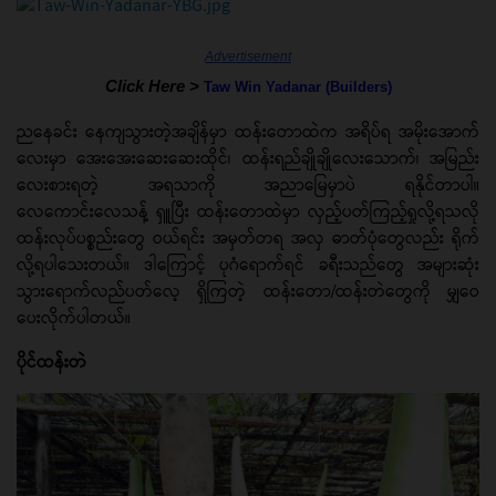
Advertisement
Click Here >
Taw Win Yadanar (Builders)
ညနေခင်း နေကျသွားတဲ့အချိန်မှာ ထန်းတောထဲက အရိပ်ရ အမိုးအောက်
လေးမှာ အေးအေးဆေးဆေးထိုင်၊ ထန်းရည်ချိုချိုလေးသောက်၊ အမြည်း
လေးစားရတဲ့ အရသာကို အညာမြေမှာပဲ ရနိုင်တာပါ။
လေကောင်းလေသန့် ရှူပြီး ထန်းတောထဲမှာ လှည့်ပတ်ကြည့်ရှုလို့ရသလို
ထန်းလုပ်ပစ္စည်းတွေ ဝယ်ရင်း အမှတ်တရ အလှ ဓာတ်ပုံတွေလည်း ရိုက်
လို့ရပါသေးတယ်။ ဒါကြောင့် ပုဂံရောက်ရင် ခရီးသည်တွေ အများဆုံး
သွားရောက်လည်ပတ်လေ့ ရှိကြတဲ့ ထန်းတော/ထန်းတဲတွေကို မျှဝေ
ပေးလိုက်ပါတယ်။
ပိုင်ထန်းတဲ