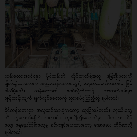
ထန်းတောအဝင်ဝမှာ ပိုင်ထန်းတဲ ဆိုင်းဘုတ်နဲ့အတူ မြေအိုးလေးကို
ချိတ်ဆွဲထားတာက အညာထန်းတောတွေရဲ့ အမှတ်သင်္ကေတတစ်ခု ဖြစ်
ပါလိမ့်မယ်။ ထန်းတောထဲ စဝင်လိုက်တာနဲ့ ညာဘက်ခြမ်းမှာ
အုန်းထန်းလျက် ချက်လုပ်နေတာကို သွားစပ်စုကြည့်လို့ ရပါတယ်။
ပိုင်ထန်းတောမှာ အလှဆင်ထားပုံကတော့ ထူးခြားပါတယ်။ ဘူးသီးတွေ
ကို တွဲလောင်းချိတ်ထားတာပါ။ ဘူးစင်ကြီးအောက်မှာ ဝါးကုလားထိုင်
တွေ၊ ရေနွေးကြမ်းတွေနဲ့ ခင်းကျင်းပေးထားတော့ အေးဆေး ထိုင်စားလို့
ရပါတယ်။