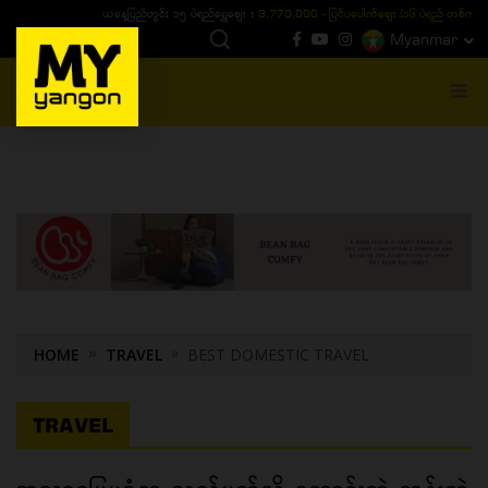
ယနေ့ပြည်တွင်း ၁၅ ပဲရည်ရွှေဈေး :
3,770,000 - ပြင်ပပေါက်စျေး (၁၆ ပဲရည် တစ်ကျပ်
Myanmar
MENU
HOME
TRAVEL
BEST DOMESTIC TRAVEL
TRAVEL