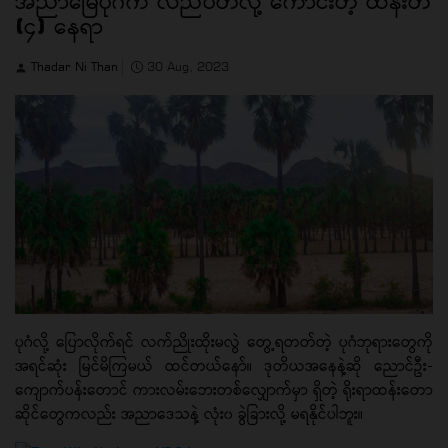
အညာမြေပုဂံက လည်ပတ်လို့ ကောင်းတဲ့ ထန်းတဲ
(၄) နေရာ
Thadar Ni Than
30 Aug, 2023
ပုဂံလို့ ပြောလိုက်ရင် လက်ညိုးထိုးမလွဲ တွေ့ရတတ်တဲ့ ပုဂံဘုရားတွေကို
အရင်ဆုံး မြင်မိကြမယ် ထင်တယ်နော်။ ဒုတိယအနေနဲ့ဆို ညောင်ဦး-
ကျောက်ပန်းတောင် ကားလမ်းဘေးတစ်လျှောက်မှာ ရှိတဲ့ ရိုးရာထန်းတော
ဆိုင်တွေကလည်း အညာဒေသနဲ့ လုံး၀ ခွဲခြားလို့ မရနိုင်ပါဘူး။