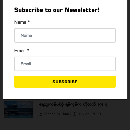
ရင်း ထန်းရည်သောက်လို့ ရပါတယ်။ ထန်းရည် အချို/အခါးအပြင် ထမင်း
Subscribe to our Newsletter!
ဆီဆမ်း၊ ငုံးကြော်၊ ဗမာကြက်ကာလသားဟင်း ဗမာကြက်ကောင်လုံး
ကြော်နဲ့ စားဖွယ်စုံ ရပါတယ်။ ဒီထန်းတောရဲ့ အနောက်မှာ ဥယျာဉ်ခြံလေး
Name
*
တစ်ခုလည်း ရှိပါတယ်။
⇐ PREVIOUS
NEXT
⇒
Email
*
Read 5170 times
SUBSCRIBE
POPULAR ARTICLES
ရေကူးကန်ပါတဲ့ ရန်ကုန်က ဟိုတယ် (၇) ခု
Thadar Ni Than
31 Jan, 2023