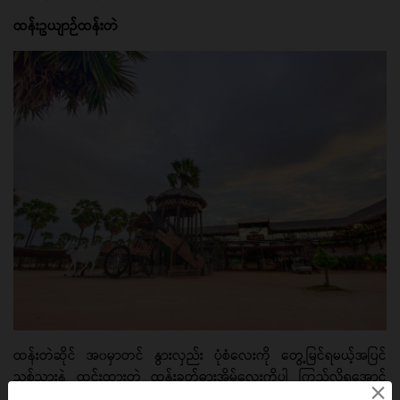
ထန်းဥယျာဉ်ထန်းတဲ
ထန်းတဲဆိုင် အ၀မှာတင် နွားလှည်း ပုံစံလေးကို တွေ့မြင်ရမယ့်အပြင်
သစ်သားနဲ့ ထွင်းထားတဲ့ ထန်းခုတ်ဓားအိမ်လေးကိုပါ ကြည့်လို့ရအောင်
×
ထားပေးထားပါတယ်။ လင့်စင်အမြင့် ထိုးထားတဲ့ တဲတွေမှာ လေညှင်းခံ