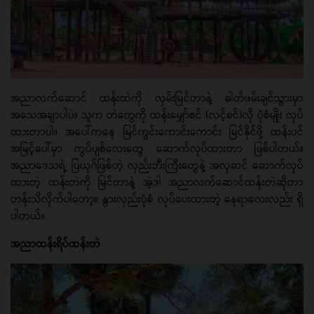
အညာလက်ဆောင် ထန်းထဲကို လှမ်းမြင်တာနဲ့ ဓါတ်ဖမ်းချင်သွားမှာ
အသေအချာပါပဲ။ သူက တဲတွေကို ထန်းမျှော်စင် (လင့်စင်)လို ပုံစံမျိုး လုပ်
ထားတာပါ။ အပေါ်ကနေ မြင်ကွင်းကောင်းကောင်း မြင်နိုင်ဖို့ ထန်းပင်
အမြင့်ပေါ်မှာ ကွပ်ပျစ်လေးတွေ ဆောက်လုပ်ထားတာ ဖြစ်ပါတယ်။
အညာဒေသရဲ့ ပြယုဂ်ဖြစ်တဲ့ လှည်းဘီးကြီးတွေနဲ့ အလှဆင် ဆောက်လုပ်
ထားတဲ့ ထန်းတဲကို မြင်တာနဲ့ အဲ့ဒါ အညာလက်ဆောင်ထန်းတဲဆိုတာ
တန်းသိလိုက်ပါတော့။ နွားလှည်းပုံစံ လုပ်ပေးထားတဲ့ နေရာလေးလည်း ရှိ
ပါတယ်။
အညာထန်းရိပ်ထန်းတဲ