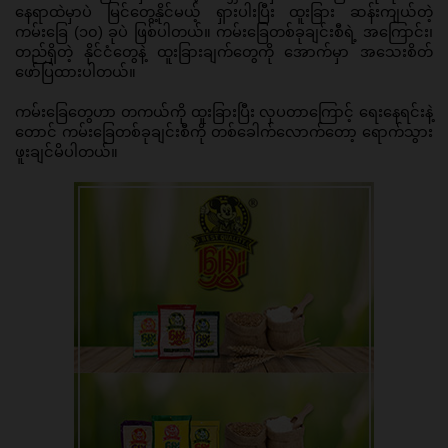
နေရာထဲမှာပဲ မြင်တွေ့နိုင်မယ့် ရှားပါးပြီး ထူးခြား ဆန်းကျယ်တဲ့ 
ကမ်းခြေ (၁၀) ခုပဲ ဖြစ်ပါတယ်။ ကမ်းခြေတစ်ခုချင်းစီရဲ့ အကြောင်း၊ 
တည်ရှိတဲ့ နိုင်ငံတွေနဲ့ ထူးခြားချက်တွေကို အောက်မှာ အသေးစိတ် 
ဖော်ပြထားပါတယ်။
ကမ်းခြေတွေဟာ တကယ်ကို ထူးခြားပြီး လှပတာကြောင့် ရေးနေရင်းနဲ့
တောင် ကမ်းခြေတစ်ခုချင်းစီကို တစ်ခေါက်လောက်တော့ ရောက်သွား
ဖူးချင်မိပါတယ်။