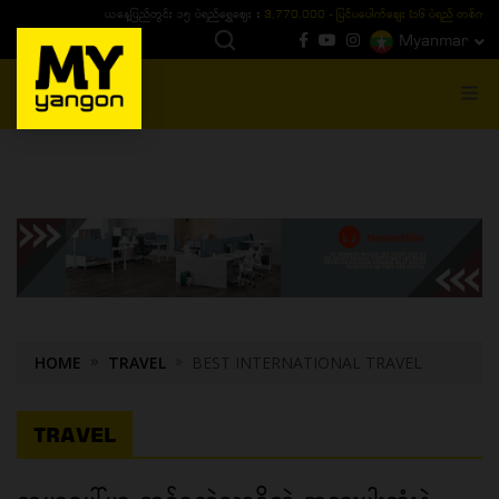
ယနေ့ပြည်တွင်း ၁၅ ပဲရည်ရွှေဈေး :
3,770,000 - ပြင်ပပေါက်စျေး (၁၆ ပဲရည် တစ်ကျပ်
Myanmar
MENU
HOME
TRAVEL
BEST INTERNATIONAL TRAVEL
TRAVEL