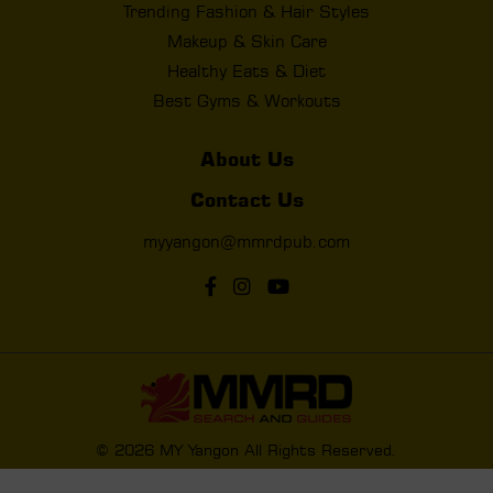
Trending Fashion & Hair Styles
Makeup & Skin Care
Healthy Eats & Diet
Best Gyms & Workouts
About Us
Contact Us
myyangon@mmrdpub.com
© 2026 MY Yangon All Rights Reserved.