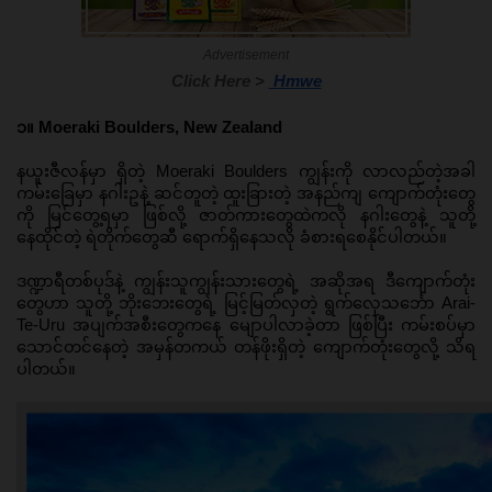
Advertisement
Click Here > 
Hmwe
၁။ Moeraki Boulders, New Zealand
နယူးဇီလန်မှာ ရှိတဲ့ Moeraki Boulders ကျွန်းကို လာလည်တဲ့အခါ 
ကမ်းခြေမှာ နဂါးဥနဲ့ ဆင်တူတဲ့ ထူးခြားတဲ့ အနည်ကျ ကျောက်တုံးတွေ
ကို မြင်တွေ့ရမှာ ဖြစ်လို့ ဇာတ်ကားတွေထဲကလို နဂါးတွေနဲ့ သူတို့ 
နေထိုင်တဲ့ ရဲတိုက်တွေဆီ ရောက်ရှိနေသလို ခံစားရစေနိုင်ပါတယ်။ 
ဒဏ္ဍာရီတစ်ပုဒ်နဲ့ ကျွန်းသူကျွန်းသားတွေရဲ့ အဆိုအရ ဒီကျောက်တုံး
တွေဟာ သူတို့ ဘိုးဘေးတွေရဲ့ မြင့်မြတ်လှတဲ့ ရွက်လှေသင်္ဘော Arai-
Te-Uru အပျက်အစီးတွေကနေ မျောပါလာခဲ့တာ ဖြစ်ပြီး ကမ်းစပ်မှာ 
သောင်တင်နေတဲ့ အမှန်တကယ် တန်ဖိုးရှိတဲ့ ကျောက်တုံးတွေလို့ သိရ
ပါတယ်။