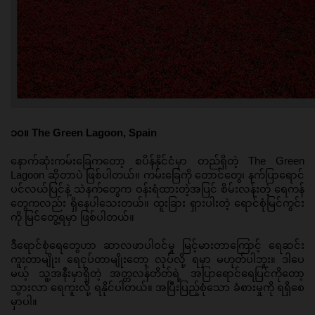
၁၀။ The Green Lagoon, Spain
နောက်ဆုံးကမ်းခြေကတော့ စပိန်နိုင်ငံမှာ တည်ရှိတဲ့ The Green 
Lagoon ဆိုတာပဲ ဖြစ်ပါတယ်။ ကမ်းခြေကို တောင်တွေ၊ နက်ပြာရောင် 
ပင်လယ်ပြင်နဲ့ သဲနက်တွေက ဝန်းရံထားတဲ့အပြင် စိမ်းလန်းတဲ့ ရေကန်
တွေကလည်း ရှိနေပါသေးတယ်။ ထူးခြား ရှားပါးတဲ့ ရောင်စုံမြင်ကွင်း
ကို မြင်တွေ့ရမှာ ဖြစ်ပါတယ်။
ဒီရောင်စုံရေတွေဟာ ဆာလဖာပါဝင်မှု မြင့်မားတာကြောင့် ရေဆင်း
ကူးတာမျိုး၊ ရေငုပ်တာမျိုးတော့ လုပ်လို့ ရမှာ မဟုတ်ပါဘူး။ ဒါပေ
မယ့် သူ့အနီးမှာရှိတဲ့ အတ္တလန်တိတ်ရဲ့ အပြာရောင်ရေပြင်ကိုတော့ 
သွားလာ ရေကူးလို့ ရနိုင်ပါတယ်။ အပြီးပြည့်စုံသော ခံစားမှုကို ရရှိစေ
မှာပါ။