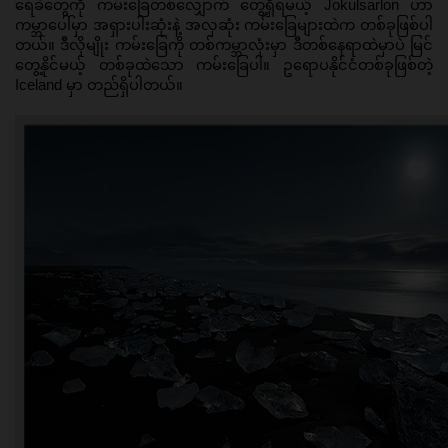
ရေခဲတွေကို ကမ်းခြေတစ်လျှောက် တွေ့ရှိရမယ့် Jokulsarlon ဟာ 
ကမ္ဘာပေါ်မှာ အရှားပါးဆုံးနဲ့ အလှဆုံး ကမ်းခြေများထဲက တစ်ခုဖြစ်ပါ
တယ်။ ဒီလိုမျိုး ကမ်းခြေကို တစ်ကမ္ဘာလုံးမှာ ဒီတစ်နေရာထဲမှာပဲ မြင်
တွေ့နိုင်မယ့် တစ်ခုထဲသော ကမ်းခြေပါ။ ဥရောပနိုင်ငံတစ်ခုဖြစ်တဲ့ 
Iceland မှာ တည်ရှိပါတယ်။