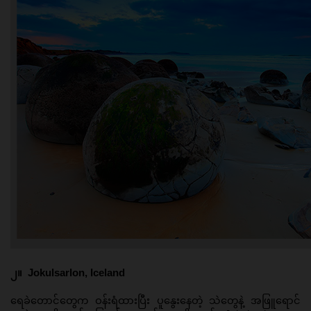
၂။ 
Jokulsarlon, Iceland
ရေခဲတောင်တွေက ဝန်းရံထားပြီး ပူနွေးနေတဲ့ သဲတွေနဲ့ အဖြူရောင်