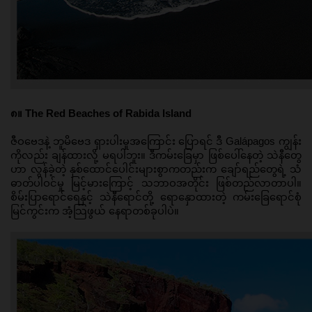
၈။ The Red Beaches of Rabida Island
ဇီဝဗေဒနဲ့ ဘူမိဗေဒ ရှားပါးမှုအကြောင်း ပြောရင် ဒီ Galápagos ကျွန်း
ကိုလည်း ချန်ထားလို့ မရပါဘူး။ ဒီကမ်းခြေမှာ ဖြစ်ပေါ်နေတဲ့ သဲနီတွေ
ဟာ လွန်ခဲ့တဲ့ နှစ်ထောင်ပေါင်းများစွာကတည်းက ချော်ရည်တွေရဲ့ သံ
ဓာတ်ပါဝင်မှု မြင့်မားကြောင့် သဘာဝအတိုင်း ဖြစ်တည်လာတာပါ။ 
စိမ်းပြာရောင်ရေနှင့် သဲနီရောင်တို့ ရောနှောထားတဲ့ ကမ်းခြေရောင်စုံ
မြင်ကွင်းက အံ့သြဖွယ် နေရာတစ်ခုပါပဲ။