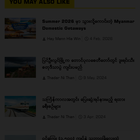
YOU MAY ALSO LIKE
Summer 2026 မှာ သွားလို့ကောင်းတဲ့ Myanmar
Domestic Getaways
Hay Mann Hla Win
4 Feb, 2026
ပြင်ဦးလွင်မြို့က တောင်ပုလစေတီတော်တွင် ဒူးရင်းသီး
စတုဒီသာပွဲ ကျင်းပမည်
Thadar Ni Than
9 May, 2024
သင်္ကြန်ကာလအတွင်း ပြေးဆွဲ/ရပ်နားမည့် ရထား
ခရီးစဉ်များ
Thadar Ni Than
3 Apr, 2024
ဝင်ကြေး (၁,၅၀၀) ကျပ်နဲ့ သဘာ၀ခြံလေးထဲ