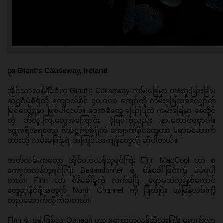
၃။ Giant's Causeway, Ireland
အိုင်ယာလန်နိုင်ငံက Giant's Causeway ကမ်းခြေမှာ ထူးထူးခြားခြား 
ဆဋ္ဌဂံပုံစံရှိတဲ့ ကျောက်စိုင် ၄၀,၀၀၀ ကျော်ကို ကမ်းခြေတစ်လျှောက် 
မြင်တွေ့ရမှာ ဖြစ်ပါတယ်။ ဒေသခံတွေ ပြောပြတဲ့ ကမ်းခြေမှာ နေထိုင်
တဲ့ ဘီလူးကြီးတွေအကြောင်း ပုံပြင်ကိုလည်း နားထောင်ရမှာပါ။ 
ဒဏ္ဍာရီအရတော့ ဒီဆဋ္ဌဂံပုံစံရှိတဲ့ ကျောက်စိုင်တွေဟာ ဧရာမဆောက်
ထားတဲ့ လမ်းမကြီးရဲ့ အကြွင်းအကျန်တွေလို့ ဆိုပါတယ်။
ဇာတ်လမ်းကတော့ အိုင်ယာလန်ဘုရင်ကြီး Finn MacCool ဟာ စ
ကော့တလန်ဘုရင်ကြီး Benandonner ရဲ့ စိန်ခေါ်ခြင်းကို ခံခဲ့ရပါ
တယ်။ Finn ဟာ စိန်ခေါ်မှုကို လက်ခံပြီး ဧရာမဘီလူးနှစ်ကောင် 
တွေ့ဆုံနိုင်ဖို့အတွက် North Channel ကို ဖြတ်ပြီး အမြန်လမ်းကို 
တည်ဆောက်လိုက်ပါတယ်။ 
Finn ရဲ့ ဇနီးဖြစ်သူ Oonagh ဟာ စကော့တလန်ဘီလူးကြီး ရောက်လာ