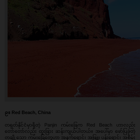
၉။ Red Beach, China
တရုတ်နိုင်ငံမှာရှိတဲ့ Panjin ကမ်းခြေက Red Beach ဟာလည်း 
တော်တော်လည်း ထူးခြား ဆန်းကျယ်ပါတယ်။ အပေါ်မှာ ဖော်ပြခဲ့တဲ့ 
တချို့သော ကမ်းခြေတွေဟာ အနက်ရောင်၊ အဖြူ၊ ပန်းရောင်၊ အစိမ်း