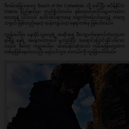
ဒီကမ်းခြေကတော့ Beach of the Cathedrals လို့ ခေါ်ပြီး စပိန်နိုင်ငံ၊ 
Galicia ပြည်နယ်မှာ တည်ရှိပါတယ်။ နှစ်ထောင်ပေါင်းများကထဲက 
လေထုနဲ့ ပင်လယ် ပေါင်းစပ်ရာကနေ ချောက်ကမ်းပါးတွေနဲ့ တဲတွေ
သဖွယ် ဖြစ်တည်နေတဲ့ ဆန်းကျယ်တဲ့ နေရာတစ်ခု ဖြစ်ပါတယ်။
ကျွန်းပေါ်မှာ နေထိုင်သူတွေရဲ့ အဆိုအရ ဒီကျောက်ဆောင်တဲတွေဟာ 
နာရီနဲ့ နေရဲ့ အနေအထားပေါ် မူတည်ပြီး အရောင်ပြောင်းနိုင်ပါသေး
တယ်။ ဒီတော့ ကမ္ဘာပေါ်မှာ အခမ်းနားဆုံးသော ကမ်းခြေတွေထဲက 
တစ်ခုဖြစ်နေတာလည်း မမှားပါဘူး။ တကယ်ကို ထူးခြားပါတယ်။