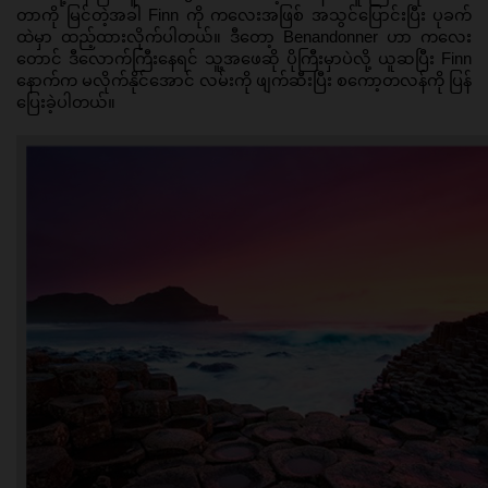
တာကို မြင်တဲ့အခါ Finn ကို ကလေးအဖြစ် အသွင်ပြောင်းပြီး ပုခက်
ထဲမှာ ထည့်ထားလိုက်ပါတယ်။ ဒီတော့ Benandonner ဟာ ကလေး
တောင် ဒီလောက်ကြီးနေရင် သူ့အဖေဆို ပိုကြီးမှာပဲလို့ ယူဆပြီး Finn 
နောက်က မလိုက်နိုင်အောင် လမ်းကို ဖျက်ဆီးပြီး စကော့တလန်ကို ပြန်
ပြေးခဲ့ပါတယ်။