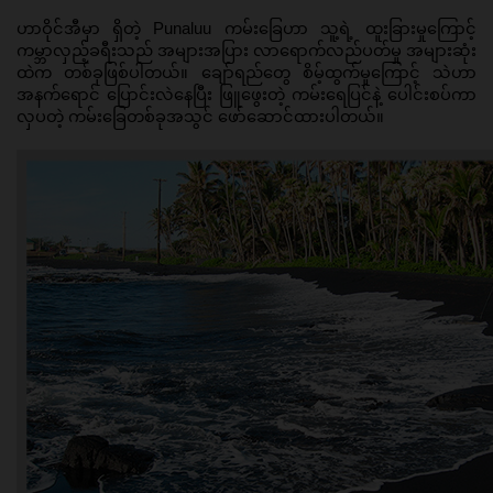
ဟာဝိုင်အီမှာ ရှိတဲ့ Punaluu ကမ်းခြေဟာ သူ့ရဲ့ ထူးခြားမှုကြောင့် 
ကမ္ဘာလှည့်ခရီးသည် အများအပြား လာရောက်လည်ပတ်မှု အများဆုံး
ထဲက တစ်ခုဖြစ်ပါတယ်။ ချော်ရည်တွေ စိမ့်ထွက်မှုကြောင့် သဲဟာ 
အနက်ရောင် ပြောင်းလဲနေပြီး ဖြူဖွေးတဲ့ ကမ်းရေပြင်နဲ့ ပေါင်းစပ်ကာ 
လှပတဲ့ ကမ်းခြေတစ်ခုအသွင် ဖော်ဆောင်ထားပါတယ်။