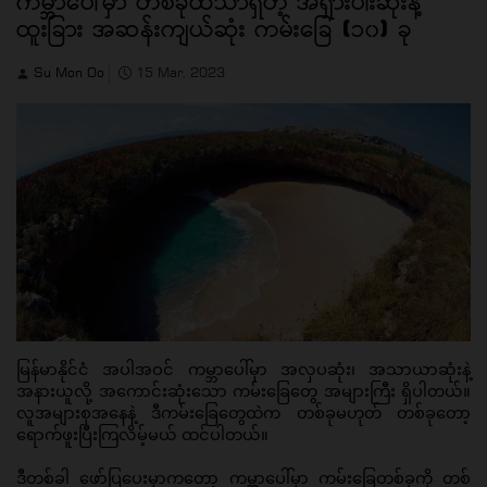
ကမ္ဘာပေါ်မှာ တစ်ခုထဲသာရှိတဲ့ အရှားပါးဆုံးနဲ့
ထူးခြား အဆန်းကျယ်ဆုံး ကမ်းခြေ (၁၀) ခု
Su Mon Oo
15 Mar, 2023
မြန်မာနိုင်ငံ အပါအဝင် ကမ္ဘာပေါ်မှာ အလှပဆုံး၊ အသာယာဆုံးနဲ့ 
အနားယူလို့ အကောင်းဆုံးသော ကမ်းခြေတွေ အများကြီး ရှိပါတယ်။ 
လူအများစုအနေနဲ့ ဒီကမ်းခြေတွေထဲက တစ်ခုမဟုတ် တစ်ခုတော့ 
ရောက်ဖူးပြီးကြလိမ့်မယ် ထင်ပါတယ်။
ဒီတစ်ခါ ဖော်ပြပေးမှာကတော့ ကမ္ဘာပေါ်မှာ ကမ်းခြေတစ်ခုကို တစ်