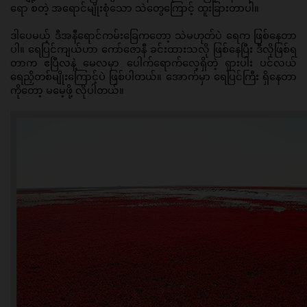
ရော စတဲ့ အရောင်မျိုးစုံသော သဲတွေကြောင့် ထူးခြားတာပါ။ 
ဒါပေမယ့် ဒီအနီရောင်ကမ်းခြေကတော့ သဲမဟုတ်ပဲ ရေက ဖြစ်နေတာ
ပါ။ ရေပြင်ကျယ်ဟာ ကော်ဇောနီ ခင်းထားသလို ဖြစ်နေပြီး ဒီလိုဖြစ်ရ
တာက ဧပြီလနဲ့ မေလမှာ ပေါက်ရောက်လေ့ရှိတဲ့ ရှားပါး ပင်လယ်
ရေညှိတစ်မျိုးကြောင့်ပဲ ဖြစ်ပါတယ်။ အောက်မှာ ရေပြင်ကြီး ရှိနေတာ
ကိုတော့ မမေ့ဖို့ လိုပါတယ်။