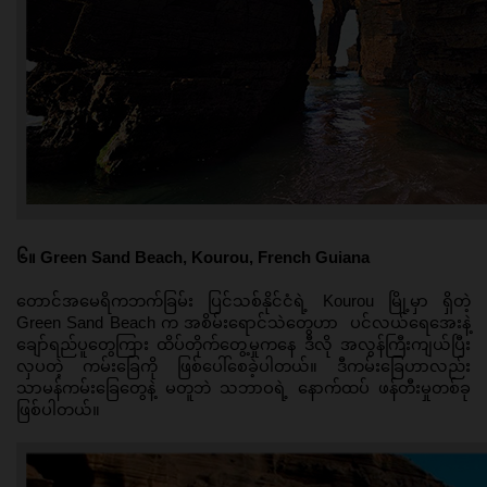
၆။ Green Sand Beach, Kourou, French Guiana
တောင်အမေရိကဘက်ခြမ်း ပြင်သစ်နိုင်ငံရဲ့ Kourou မြို့မှာ ရှိတဲ့ 
Green Sand Beach က အစိမ်းရောင်သဲတွေဟာ  ပင်လယ်ရေအေးနဲ့ 
ချော်ရည်ပူတွေကြား ထိပ်တိုက်တွေ့မှုကနေ ဒီလို အလွန်ကြီးကျယ်ပြီး 
လှပတဲ့ ကမ်းခြေကို ဖြစ်ပေါ်စေခဲ့ပါတယ်။ ဒီကမ်းခြေဟာလည်း 
သာမန်ကမ်းခြေတွေနဲ့ မတူဘဲ သဘာဝရဲ့ နောက်ထပ် ဖန်တီးမှုတစ်ခု 
ဖြစ်ပါတယ်။