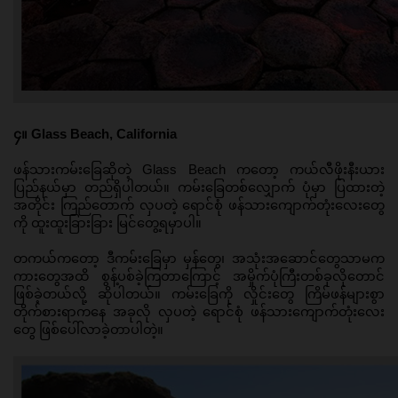
၄။ Glass Beach, California
ဖန်သားကမ်းခြေဆိုတဲ့ Glass Beach ကတော့ ကယ်လီဖိုးနီးယား
ပြည်နယ်မှာ တည်ရှိပါတယ်။ ကမ်းခြေတစ်လျှောက် ပုံမှာ ပြထားတဲ့
အတိုင်း ကြည်တောက် လှပတဲ့ ရောင်စုံ ဖန်သားကျောက်တုံးလေးတွေ
ကို ထူးထူးခြားခြား မြင်တွေ့ရမှာပါ။ 
တကယ်ကတော့ ဒီကမ်းခြေမှာ မှန်တွေ၊ အသုံးအဆောင်တွေသာမက 
ကားတွေအထိ စွန့်ပစ်ခဲ့ကြတာကြောင့် အမှိုက်ပုံကြီးတစ်ခုလိုတောင် 
ဖြစ်ခဲ့တယ်လို့ ဆိုပါတယ်။ ကမ်းခြေကို လှိုင်းတွေ ကြိမ်ဖန်များစွာ 
တိုက်စားရာကနေ အခုလို လှပတဲ့ ရောင်စုံ ဖန်သားကျောက်တုံးလေး
တွေ ဖြစ်ပေါ်လာခဲ့တာပါတဲ့။