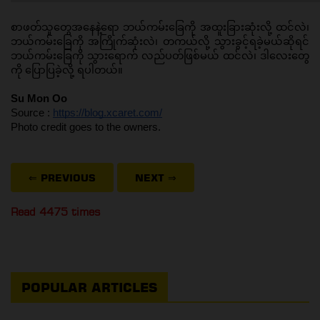
စာဖတ်သူတွေအနေနဲ့ရော ဘယ်ကမ်းခြေကို အထူးခြားဆုံးလို့ ထင်လဲ၊ 
ဘယ်ကမ်းခြေကို အကြိုက်ဆုံးလဲ၊ တကယ်လို့ သွားခွင့်ရခဲ့မယ်ဆိုရင် 
ဘယ်ကမ်းခြေကို သွားရောက် လည်ပတ်ဖြစ်မယ် ထင်လဲ၊ ဒါလေးတွေ
ကို ပြောပြခဲ့လို့ ရပါတယ်။
Su Mon Oo
Source : 
https://blog.xcaret.com/
Photo credit goes to the owners.
⇐ PREVIOUS
NEXT
⇒
Read 4475 times
POPULAR ARTICLES